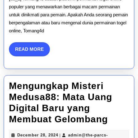
Togel
populer yang menawarkan berbagai macam permainan
untuk dinikmati para pemain. Apakah Anda seorang pemain
Online
berpengalaman atau baru mengenal dunia permainan togel
online, Tomang4d
READ
READ MORE
MORE
Mengungkap Misteri
Medusa88: Mata Uang
Digital Baru yang
Mengu
Membuat Gelombang
Mister
December
December 28, 2024
admin@the-parcs-
|