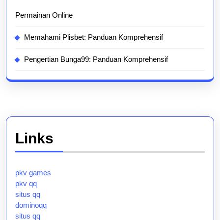
Permainan Online
Memahami Plisbet: Panduan Komprehensif
Pengertian Bunga99: Panduan Komprehensif
Links
pkv games
pkv qq
situs qq
dominoqq
situs qq