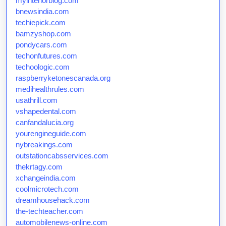
myinteriorblog.com
bnewsindia.com
techiepick.com
bamzyshop.com
pondycars.com
techonfutures.com
techoologic.com
raspberryketonescanada.org
medihealthrules.com
usathrill.com
vshapedental.com
canfandalucia.org
yourengineguide.com
nybreakings.com
outstationcabsservices.com
thekrtagy.com
xchangeindia.com
coolmicrotech.com
dreamhousehack.com
the-techteacher.com
automobilenews-online.com