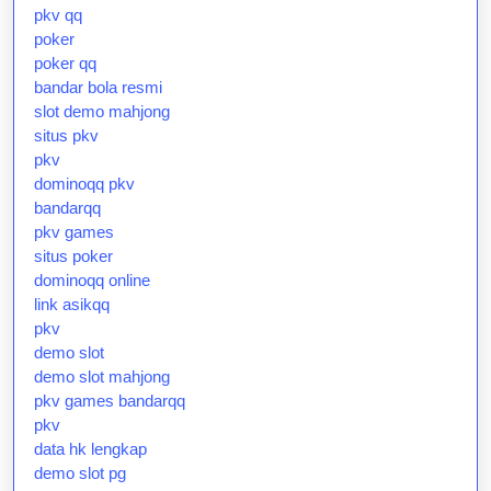
pkv qq
poker
poker qq
bandar bola resmi
slot demo mahjong
situs pkv
pkv
dominoqq pkv
bandarqq
pkv games
situs poker
dominoqq online
link asikqq
pkv
demo slot
demo slot mahjong
pkv games bandarqq
pkv
data hk lengkap
demo slot pg