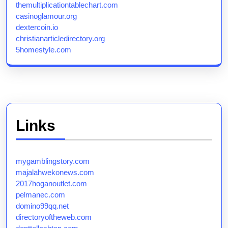
themultiplicationtablechart.com
casinoglamour.org
dextercoin.io
christianarticledirectory.org
5homestyle.com
Links
mygamblingstory.com
majalahwekonews.com
2017hoganoutlet.com
pelmanec.com
domino99qq.net
directoryoftheweb.com