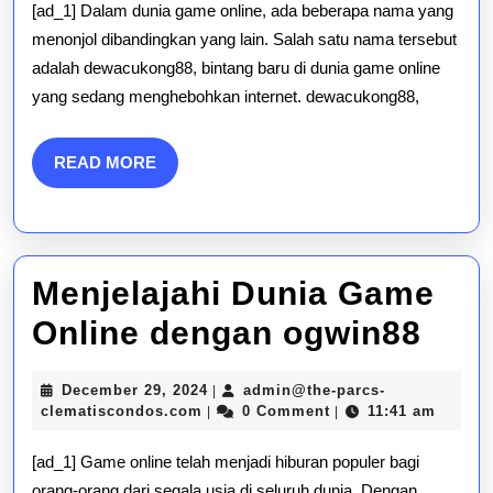
clematiscondos.com
[ad_1] Dalam dunia game online, ada beberapa nama yang
–
menonjol dibandingkan yang lain. Salah satu nama tersebut
adalah dewacukong88, bintang baru di dunia game online
Sens
yang sedang menghebohkan internet. dewacukong88,
Gam
Onlin
READ
READ MORE
MORE
Meng
Inter
deng
Menjelajahi Dunia Game
Bada
Menj
Online dengan ogwin88
Dun
December
December 29, 2024
admin@the-parcs-
|
Gam
admin@the-
29,
clematiscondos.com
0 Comment
11:41 am
|
|
parcs-
2024
Onli
clematiscondos.com
[ad_1] Game online telah menjadi hiburan populer bagi
den
orang-orang dari segala usia di seluruh dunia. Dengan