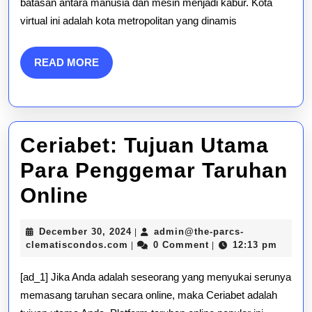
batasan antara manusia dan mesin menjadi kabur. Kota
Cyberpun
virtual ini adalah kota metropolitan yang dinamis
READ
READ MORE
MORE
Ceriabet: Tujuan Utama
Para Penggemar Taruhan
Ceriabet:
Online
Tujuan
December
December 30, 2024
admin@the-parcs-
|
Utama
admin@the-
30,
clematiscondos.com
0 Comment
12:13 pm
|
|
parcs-
2024
Para
clematiscondos.com
[ad_1] Jika Anda adalah seseorang yang menyukai serunya
Penggemar
memasang taruhan secara online, maka Ceriabet adalah