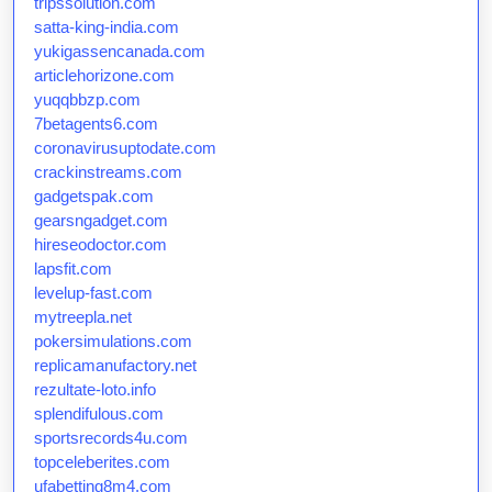
tripssolution.com
satta-king-india.com
yukigassencanada.com
articlehorizone.com
yuqqbbzp.com
7betagents6.com
coronavirusuptodate.com
crackinstreams.com
gadgetspak.com
gearsngadget.com
hireseodoctor.com
lapsfit.com
levelup-fast.com
mytreepla.net
pokersimulations.com
replicamanufactory.net
rezultate-loto.info
splendifulous.com
sportsrecords4u.com
topceleberites.com
ufabetting8m4.com