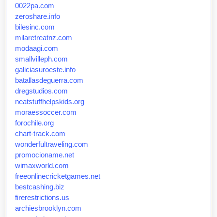
0022pa.com
zeroshare.info
bilesinc.com
milaretreatnz.com
modaagi.com
smallvilleph.com
galiciasuroeste.info
batallasdeguerra.com
dregstudios.com
neatstuffhelpskids.org
moraessoccer.com
forochile.org
chart-track.com
wonderfultraveling.com
promocioname.net
wimaxworld.com
freeonlinecricketgames.net
bestcashing.biz
firerestrictions.us
archiesbrooklyn.com