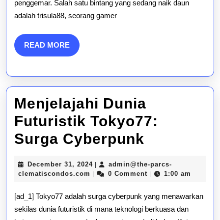
penggemar. Salah satu bintang yang sedang naik daun
Dunia
adalah trisula88, seorang gamer
Game
Online
READ
READ MORE
MORE
Menjelajahi Dunia
Futuristik Tokyo77:
Menjelaja
Surga Cyberpunk
Dunia
December
December 31, 2024
admin@the-parcs-
|
Futuristik
admin@the-
31,
clematiscondos.com
0 Comment
1:00 am
|
|
parcs-
2024
Tokyo77:
clematiscondos.com
[ad_1] Tokyo77 adalah surga cyberpunk yang menawarkan
Surga
sekilas dunia futuristik di mana teknologi berkuasa dan