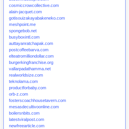
cosmiccrowcollective.com
alain-jacquet.com
gotisouizakayabakeneko.com
meshpoint.me
spongebob.net
busyboxintl.com
auttayanratchapak.com
postcoffeebarva.com
elteatromilliondollar.com
burgerkingfranchise.org
vallarpadathamma.net
realworldsize.com
teknolama.com
productforbaby.com
orb-z.com
fosterscoachhousetavern.com
mesasdecultivoonline.com
boilersnbits.com
latestviralpost.com
newfreearticle.com