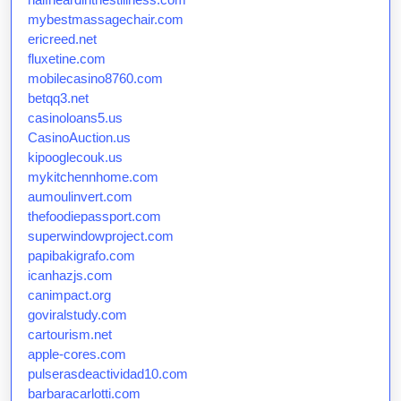
mybestmassagechair.com
ericreed.net
fluxetine.com
mobilecasino8760.com
betqq3.net
casinoloans5.us
CasinoAuction.us
kipooglecouk.us
mykitchennhome.com
aumoulinvert.com
thefoodiepassport.com
superwindowproject.com
papibakigrafo.com
icanhazjs.com
canimpact.org
goviralstudy.com
cartourism.net
apple-cores.com
pulserasdeactividad10.com
barbaracarlotti.com