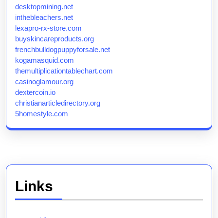
desktopmining.net
inthebleachers.net
lexapro-rx-store.com
buyskincareproducts.org
frenchbulldogpuppyforsale.net
kogamasquid.com
themultiplicationtablechart.com
casinoglamour.org
dextercoin.io
christianarticledirectory.org
5homestyle.com
Links