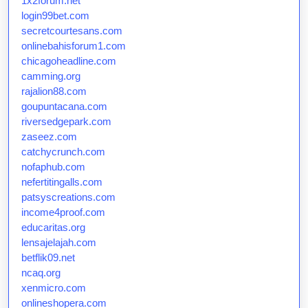
1x2forum.net
login99bet.com
secretcourtesans.com
onlinebahisforum1.com
chicagoheadline.com
camming.org
rajalion88.com
goupuntacana.com
riversedgepark.com
zaseez.com
catchycrunch.com
nofaphub.com
nefertitingalls.com
patsyscreations.com
income4proof.com
educaritas.org
lensajelajah.com
betflik09.net
ncaq.org
xenmicro.com
onlineshopera.com