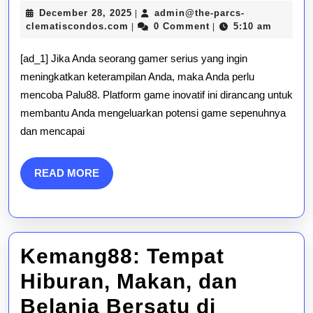
Potensi
December
December 28, 2025
admin@the-parcs-
|
Permainan
admin@the-
28,
clematiscondos.com
0 Comment
5:10 am
|
|
parcs-
2025
Anda
clematiscondos.com
[ad_1] Jika Anda seorang gamer serius yang ingin
dengan
meningkatkan keterampilan Anda, maka Anda perlu
mencoba Palu88. Platform game inovatif ini dirancang untuk
Palu88
membantu Anda mengeluarkan potensi game sepenuhnya
dan mencapai
READ
READ MORE
MORE
Kemang88: Tempat
Hiburan, Makan, dan
Belanja Bersatu di