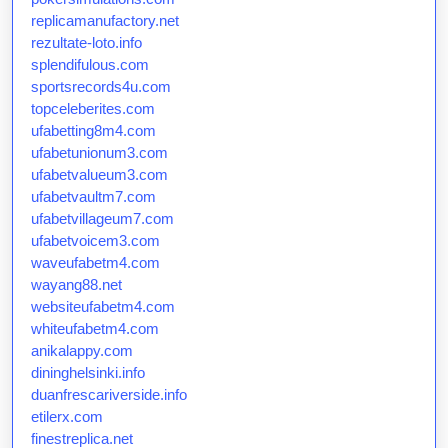
replicamanufactory.net
rezultate-loto.info
splendifulous.com
sportsrecords4u.com
topceleberites.com
ufabetting8m4.com
ufabetunionum3.com
ufabetvalueum3.com
ufabetvaultm7.com
ufabetvillageum7.com
ufabetvoicem3.com
waveufabetm4.com
wayang88.net
websiteufabetm4.com
whiteufabetm4.com
anikalappy.com
dininghelsinki.info
duanfrescariverside.info
etilerx.com
finestreplica.net