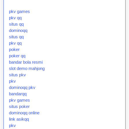
pkv games
pkv qq
situs qq
dominoqq
situs qq
pkv qq
poker
poker qq
bandar bola resmi
slot demo mahjong
situs pkv
pkv
dominoqq pkv
bandarqq
pkv games
situs poker
dominoqq online
link asikqq
pkv