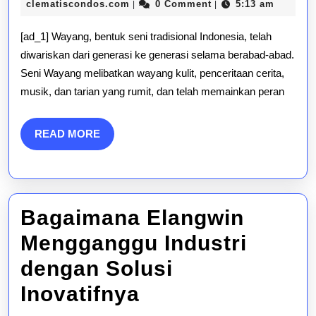
Ben
admin@the-
29,
clematiscondos.com
0 Comment
5:13 am
|
|
parcs-
2025
Sen
clematiscondos.com
[ad_1] Wayang, bentuk seni tradisional Indonesia, telah
Tra
diwariskan dari generasi ke generasi selama berabad-abad.
Seni Wayang melibatkan wayang kulit, penceritaan cerita,
Kis
musik, dan tarian yang rumit, dan telah memainkan peran
Dib
Wa
READ
READ MORE
MORE
Bagaimana Elangwin
Mengganggu Industri
dengan Solusi
Bagaimana
Inovatifnya