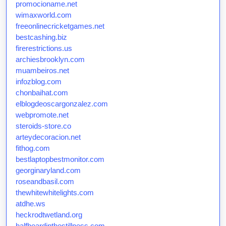
promocioname.net
wimaxworld.com
freeonlinecricketgames.net
bestcashing.biz
firerestrictions.us
archiesbrooklyn.com
muambeiros.net
infozblog.com
chonbaihat.com
elblogdeoscargonzalez.com
webpromote.net
steroids-store.co
arteydecoracion.net
fithog.com
bestlaptopbestmonitor.com
georginaryland.com
roseandbasil.com
thewhitewhitelights.com
atdhe.ws
heckrodtwetland.org
halfheardinthestillness.com