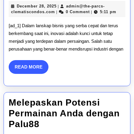
Elangwin
December
December 28, 2025
admin@the-parcs-
|
Mengganggu
admin@the-
28,
clematiscondos.com
0 Comment
5:11 pm
|
|
parcs-
2025
Industri
clematiscondos.com
[ad_1] Dalam lanskap bisnis yang serba cepat dan terus
dengan
berkembang saat ini, inovasi adalah kunci untuk tetap
menjadi yang terdepan dalam persaingan. Salah satu
Solusi
perusahaan yang benar-benar mendisrupsi industri dengan
Inovatifnya
READ
READ MORE
MORE
Melepaskan Potensi
Permainan Anda dengan
Melepaskan
Palu88