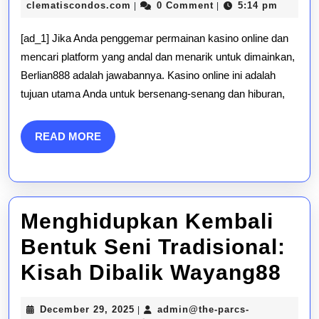
Utama
admin@the-
29,
clematiscondos.com
0 Comment
5:14 pm
|
|
parcs-
2025
Anda
clematiscondos.com
[ad_1] Jika Anda penggemar permainan kasino online dan
untuk
mencari platform yang andal dan menarik untuk dimainkan,
Berlian888 adalah jawabannya. Kasino online ini adalah
Kegembiraan
tujuan utama Anda untuk bersenang-senang dan hiburan,
Kasino
Online
READ
READ MORE
MORE
Menghidupkan Kembali
Bentuk Seni Tradisional:
Me
Kisah Dibalik Wayang88
Kem
December
December 29, 2025
admin@the-parcs-
|