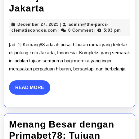
Kemang88:
Jakarta
Tempat
December
December 27, 2025
admin@the-parcs-
|
Hiburan,
admin@the-
27,
clematiscondos.com
0 Comment
5:03 pm
|
|
parcs-
2025
Makan,
clematiscondos.com
[ad_1] Kemang88 adalah pusat hiburan ramai yang terletak
dan
di jantung kota Jakarta, Indonesia. Kompleks yang semarak
ini adalah tujuan sempurna bagi mereka yang ingin
Belanja
merasakan perpaduan hiburan, bersantap, dan berbelanja,
Bersatu
di
READ
READ MORE
MORE
Jakarta
Menang Besar dengan
Primabet78: Tujuan