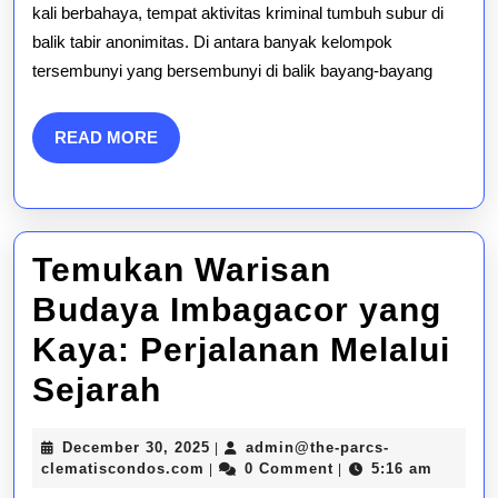
di
kali berbahaya, tempat aktivitas kriminal tumbuh subur di
balik tabir anonimitas. Di antara banyak kelompok
Web
tersembunyi yang bersembunyi di balik bayang-bayang
Gelap
Terungkap
READ
READ MORE
MORE
Temukan Warisan
Budaya Imbagacor yang
Kaya: Perjalanan Melalui
Temukan
Sejarah
Warisan
December
December 30, 2025
admin@the-parcs-
|
Budaya
admin@the-
30,
clematiscondos.com
0 Comment
5:16 am
|
|
parcs-
2025