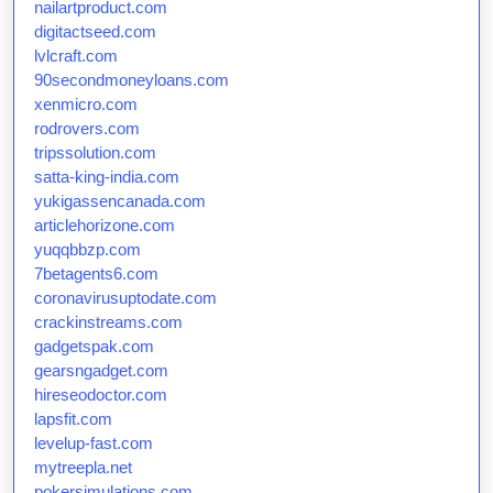
nailartproduct.com
digitactseed.com
lvlcraft.com
90secondmoneyloans.com
xenmicro.com
rodrovers.com
tripssolution.com
satta-king-india.com
yukigassencanada.com
articlehorizone.com
yuqqbbzp.com
7betagents6.com
coronavirusuptodate.com
crackinstreams.com
gadgetspak.com
gearsngadget.com
hireseodoctor.com
lapsfit.com
levelup-fast.com
mytreepla.net
pokersimulations.com