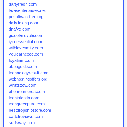
dartyfresh.com
lewisenterprises.net
pcsoftwarefree.org
dailylinking.com
dnafyx.com
giocolenuvole.com
iyouessential.com
withloveamity.com
youlearncode.com
fxyatirim.com
abbuguide.com
technologyresult.com
webhostingoffers.org
whatszow.com
ehomeamerca.com
techintendo.com
techgreenpure.com
bestdropshipstore.com
cartelreviews.com
surfsway.com