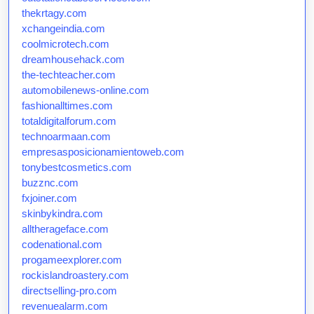
thekrtagy.com
xchangeindia.com
coolmicrotech.com
dreamhousehack.com
the-techteacher.com
automobilenews-online.com
fashionalltimes.com
totaldigitalforum.com
technoarmaan.com
empresasposicionamientoweb.com
tonybestcosmetics.com
buzznc.com
fxjoiner.com
skinbykindra.com
alltherageface.com
codenational.com
progameexplorer.com
rockislandroastery.com
directselling-pro.com
revenuealarm.com