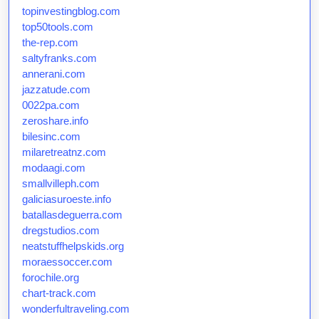
topinvestingblog.com
top50tools.com
the-rep.com
saltyfranks.com
annerani.com
jazzatude.com
0022pa.com
zeroshare.info
bilesinc.com
milaretreatnz.com
modaagi.com
smallvilleph.com
galiciasuroeste.info
batallasdeguerra.com
dregstudios.com
neatstuffhelpskids.org
moraessoccer.com
forochile.org
chart-track.com
wonderfultraveling.com