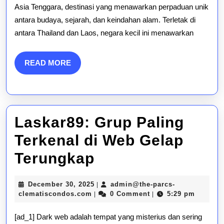
Mposurga:
Asia Tenggara, destinasi yang menawarkan perpaduan unik
antara budaya, sejarah, dan keindahan alam. Terletak di
Yang
antara Thailand dan Laos, negara kecil ini menawarkan
Perlu
Anda
READ
READ MORE
MORE
Ketahui
Sebelum
Pergi
Laskar89: Grup Paling
Terkenal di Web Gelap
Laskar89:
Terungkap
Grup
December
December 30, 2025
admin@the-parcs-
|
Paling
admin@the-
30,
clematiscondos.com
0 Comment
5:29 pm
|
|
parcs-
2025
Terkenal
clematiscondos.com
[ad_1] Dark web adalah tempat yang misterius dan sering