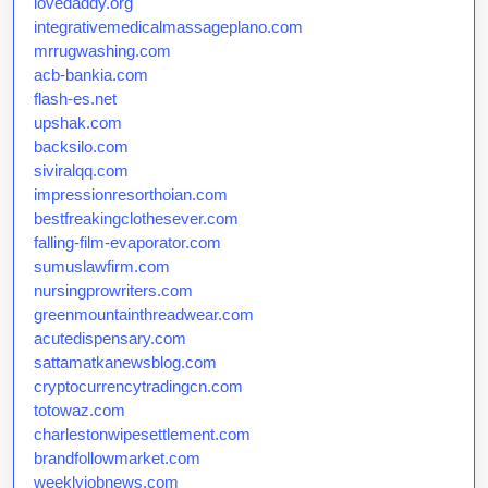
lovedaddy.org
integrativemedicalmassageplano.com
mrrugwashing.com
acb-bankia.com
flash-es.net
upshak.com
backsilo.com
siviralqq.com
impressionresorthoian.com
bestfreakingclothesever.com
falling-film-evaporator.com
sumuslawfirm.com
nursingprowriters.com
greenmountainthreadwear.com
acutedispensary.com
sattamatkanewsblog.com
cryptocurrencytradingcn.com
totowaz.com
charlestonwipesettlement.com
brandfollowmarket.com
weeklyjobnews.com