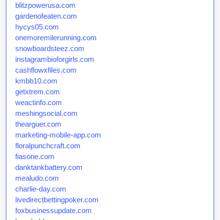
blitzpowerusa.com
gardenofeaten.com
hycys05.com
onemoremilerunning.com
snowboardsteez.com
instagrambioforgirls.com
cashflowxfiles.com
kmbb10.com
getxtrem.com
weactinfo.com
meshingsocial.com
thearguer.com
marketing-mobile-app.com
floralpunchcraft.com
fiasone.com
danktankbattery.com
mealudo.com
charlie-day.com
livedirectbettingpoker.com
foxbusinessupdate.com