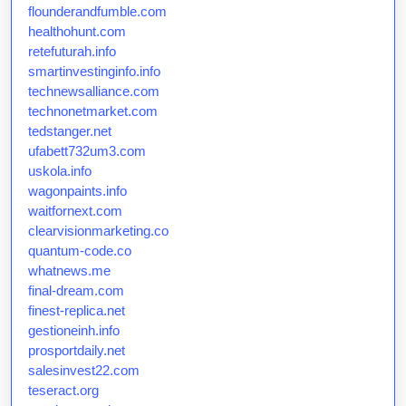
flounderandfumble.com
healthohunt.com
retefuturah.info
smartinvestinginfo.info
technewsalliance.com
technonetmarket.com
tedstanger.net
ufabett732um3.com
uskola.info
wagonpaints.info
waitfornext.com
clearvisionmarketing.co
quantum-code.co
whatnews.me
final-dream.com
finest-replica.net
gestioneinh.info
prosportdaily.net
salesinvest22.com
teseract.org