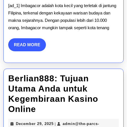
Imbagacor
clematiscondos.com
[ad_1] Imbagacor adalah kota kecil yang terletak di jantung
yang
Filipina, terkenal dengan kekayaan warisan budaya dan
makna sejarahnya. Dengan populasi lebih dari 10.000
Kaya:
orang, Imbagacor mungkin tampak seperti kota tenang
Perjalanan
Melalui
READ
READ MORE
MORE
Sejarah
Berlian888: Tujuan
Utama Anda untuk
Kegembiraan Kasino
Berlian888:
Online
Tujuan
December
December 29, 2025
admin@the-parcs-
|