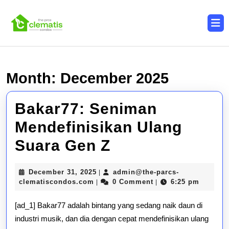
Skip
to
O
content
B
Skip
to
content
Month:
December 2025
Bakar77: Seniman
Mendefinisikan Ulang
Bakar77:
Suara Gen Z
Seniman
December
December 31, 2025
admin@the-parcs-
|
Mendefinisikan
admin@the-
31,
clematiscondos.com
0 Comment
6:25 pm
|
|
parcs-
2025
Ulang
clematiscondos.com
[ad_1] Bakar77 adalah bintang yang sedang naik daun di
Suara
industri musik, dan dia dengan cepat mendefinisikan ulang