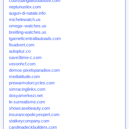
coursdanglaistoulouse.com
neptunuslex.com
auguri-di-natale.info
michelewatch.us
omega--watches.us
breitling-watches.us
tgarnettcentrallautoads.com
fixadvert.com
autopluz.co
save3time-c.com
vexonhcf.com
demos-pixelsparadise.com
mediatitude.com
prewarmotorcycles.com
simracinglinks.com
dosyamerkezi.net
le-surrealisme.com
showcasebeauty.com
insurancepolicyexpert.com
statkeycompany.com
carolinadeckbuilders.com