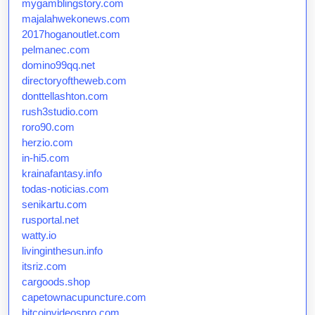
mygamblingstory.com
majalahwekonews.com
2017hoganoutlet.com
pelmanec.com
domino99qq.net
directoryoftheweb.com
donttellashton.com
rush3studio.com
roro90.com
herzio.com
in-hi5.com
krainafantasy.info
todas-noticias.com
senikartu.com
rusportal.net
watty.io
livinginthesun.info
itsriz.com
cargoods.shop
capetownacupuncture.com
bitcoinvideospro.com