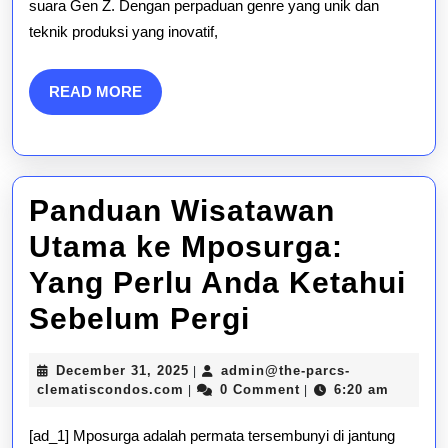
suara Gen Z. Dengan perpaduan genre yang unik dan
Gen
teknik produksi yang inovatif,
Z
READ
READ MORE
MORE
Panduan Wisatawan
Utama ke Mposurga:
Yang Perlu Anda Ketahui
Panduan
Sebelum Pergi
Wisatawan
December
December 31, 2025
admin@the-parcs-
|
Utama
admin@the-
31,
clematiscondos.com
0 Comment
6:20 am
|
|
parcs-
2025
ke
clematiscondos.com
[ad_1] Mposurga adalah permata tersembunyi di jantung