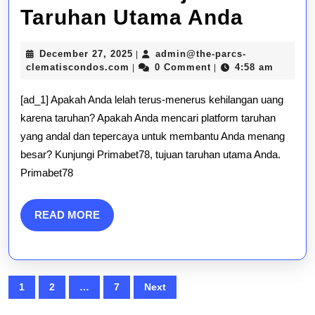
Menan
Taruhan Utama Anda
Besar
December
December 27, 2025
admin@the-parcs-
|
denga
admin@the-
27,
clematiscondos.com
0 Comment
4:58 am
|
|
parcs-
2025
Primab
clematiscondos.com
[ad_1] Apakah Anda lelah terus-menerus kehilangan uang
Tujuan
karena taruhan? Apakah Anda mencari platform taruhan
yang andal dan tepercaya untuk membantu Anda menang
Taruh
besar? Kunjungi Primabet78, tujuan taruhan utama Anda.
Utama
Primabet78
Anda
READ
READ MORE
MORE
Posts
1
2
…
7
Next
pagination