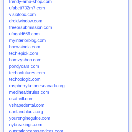
trendy-ama-shop.com
ufabett732m7.com
visiofood.com
droidwindow.com
freeprsubmission.com
ufagold666.com
myinteriorblog.com
bnewsindia.com
techiepick.com
bamzyshop.com
pondycars.com
techonfutures.com
techoologic.com
raspberryketonescanada.org
medihealthrules.com
usathrill.com
vshapedental.com
canfandalucia.org
yourengineguide.com
nybreakings.com
outstationcabsservices.com