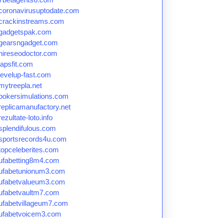
coronavirusuptodate.com
crackinstreams.com
gadgetspak.com
gearsngadget.com
hireseodoctor.com
lapsfit.com
levelup-fast.com
mytreepla.net
pokersimulations.com
replicamanufactory.net
rezultate-loto.info
splendifulous.com
sportsrecords4u.com
topceleberites.com
ufabetting8m4.com
ufabetunionum3.com
ufabetvalueum3.com
ufabetvaultm7.com
ufabetvillageum7.com
ufabetvoicem3.com