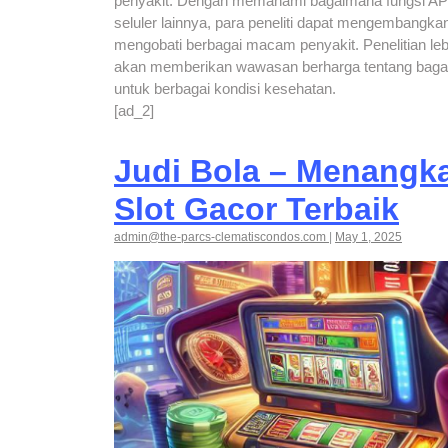
penyakit. Dengan memahami bagaimana fungsi APG
seluler lainnya, para peneliti dapat mengembangka
mengobati berbagai macam penyakit. Penelitian le
akan memberikan wawasan berharga tentang bagaim
untuk berbagai kondisi kesehatan.
[ad_2]
Judi Bola – Menangka
Slot Gacor Terbaik
admin@the-parcs-clematiscondos.com
|
May 1, 2025