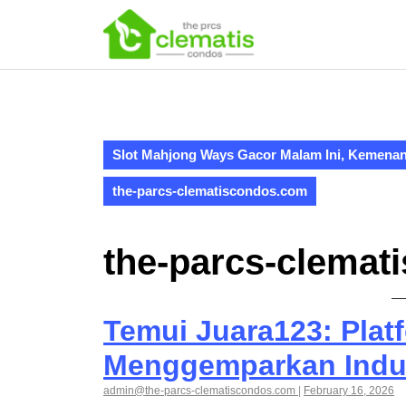
Skip
to
content
Skip
to
content
Slot Mahjong Ways Gacor Malam Ini, Kemena
the-parcs-clematiscondos.com
the-parcs-clemat
Temui Juara123: Pla
Menggemparkan Indus
admin@the-parcs-clematiscondos.com
|
February 16, 2026