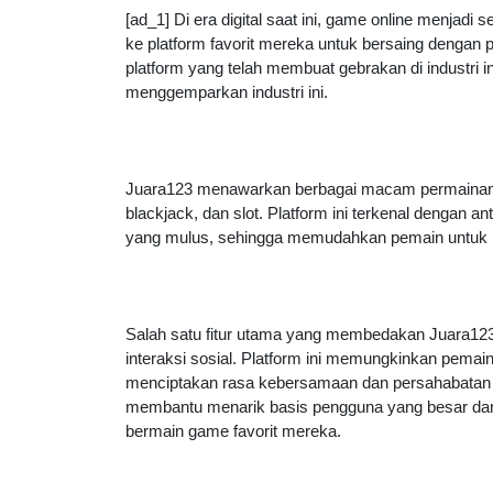
[ad_1] Di era digital saat ini, game online menjadi
ke platform favorit mereka untuk bersaing dengan p
platform yang telah membuat gebrakan di industri 
menggemparkan industri ini.
Juara123 menawarkan berbagai macam permainan unt
blackjack, dan slot. Platform ini terkenal denga
yang mulus, sehingga memudahkan pemain untuk 
Salah satu fitur utama yang membedakan Juara123 
interaksi sosial. Platform ini memungkinkan pemain
menciptakan rasa kebersamaan dan persahabatan di
membantu menarik basis pengguna yang besar dan 
bermain game favorit mereka.