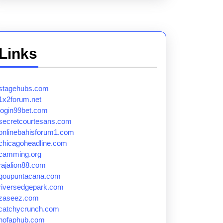
Links
stagehubs.com
1x2forum.net
login99bet.com
secretcourtesans.com
onlinebahisforum1.com
chicagoheadline.com
camming.org
rajalion88.com
goupuntacana.com
riversedgepark.com
zaseez.com
catchycrunch.com
nofaphub.com