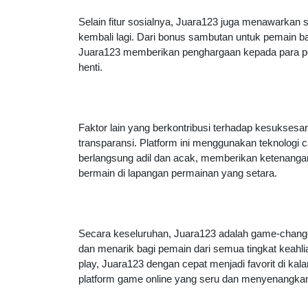
Selain fitur sosialnya, Juara123 juga menawarkan 
kembali lagi. Dari bonus sambutan untuk pemain ba
Juara123 memberikan penghargaan kepada para pe
henti.
Faktor lain yang berkontribusi terhadap kesuksesa
transparansi. Platform ini menggunakan teknolog
berlangsung adil dan acak, memberikan ketenanga
bermain di lapangan permainan yang setara.
Secara keseluruhan, Juara123 adalah game-chang
dan menarik bagi pemain dari semua tingkat keahlia
play, Juara123 dengan cepat menjadi favorit di kal
platform game online yang seru dan menyenangkan