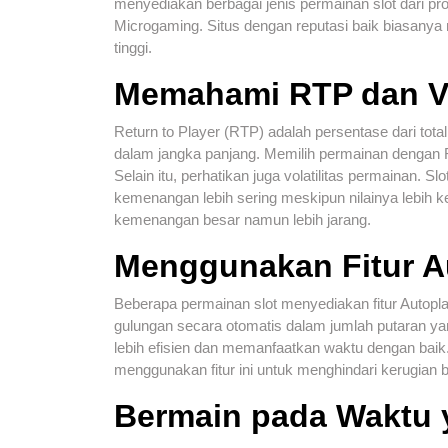
menyediakan berbagai jenis permainan slot dari pro
Microgaming. Situs dengan reputasi baik biasanya 
tinggi.
Memahami RTP dan Vol
Return to Player (RTP) adalah persentase dari tot
dalam jangka panjang. Memilih permainan dengan 
Selain itu, perhatikan juga volatilitas permainan. 
kemenangan lebih sering meskipun nilainya lebih ke
kemenangan besar namun lebih jarang.
Menggunakan Fitur A
Beberapa permainan slot menyediakan fitur Auto
gulungan secara otomatis dalam jumlah putaran yan
lebih efisien dan memanfaatkan waktu dengan bai
menggunakan fitur ini untuk menghindari kerugian b
Bermain pada Waktu 