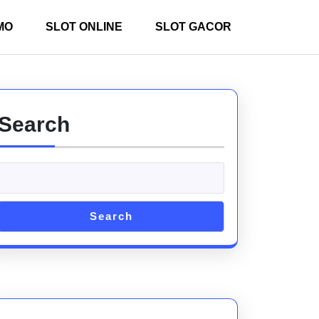
MO
SLOT ONLINE
SLOT GACOR
Search
Search