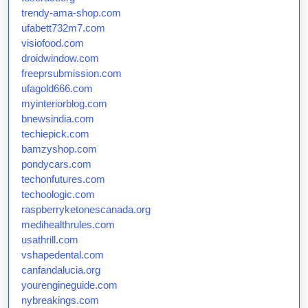
trendy-ama-shop.com
ufabett732m7.com
visiofood.com
droidwindow.com
freeprsubmission.com
ufagold666.com
myinteriorblog.com
bnewsindia.com
techiepick.com
bamzyshop.com
pondycars.com
techonfutures.com
techoologic.com
raspberryketonescanada.org
medihealthrules.com
usathrill.com
vshapedental.com
canfandalucia.org
yourengineguide.com
nybreakings.com