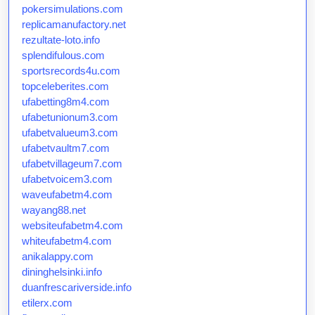
pokersimulations.com
replicamanufactory.net
rezultate-loto.info
splendifulous.com
sportsrecords4u.com
topceleberites.com
ufabetting8m4.com
ufabetunionum3.com
ufabetvalueum3.com
ufabetvaultm7.com
ufabetvillageum7.com
ufabetvoicem3.com
waveufabetm4.com
wayang88.net
websiteufabetm4.com
whiteufabetm4.com
anikalappy.com
dininghelsinki.info
duanfrescariverside.info
etilerx.com