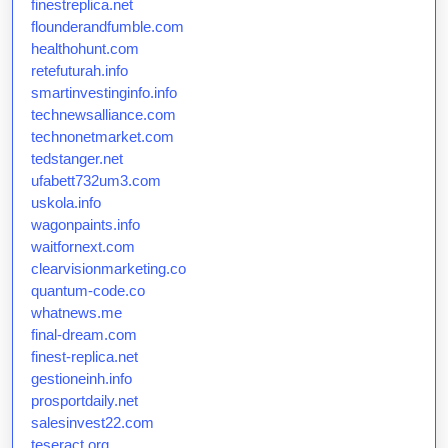
finestreplica.net
flounderandfumble.com
healthohunt.com
retefuturah.info
smartinvestinginfo.info
technewsalliance.com
technonetmarket.com
tedstanger.net
ufabett732um3.com
uskola.info
wagonpaints.info
waitfornext.com
clearvisionmarketing.co
quantum-code.co
whatnews.me
final-dream.com
finest-replica.net
gestioneinh.info
prosportdaily.net
salesinvest22.com
teseract.org