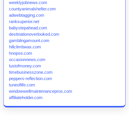
weeklyjobnews.com
countyanimalshelter.com
adwebtagging.com
ranksuperior.net
babystepahead.com
destinationoverlooked.com
gamblingamount.com
hillclimbwax.com
hnopse.com
occasionnews.com
lustofmoney.com
timebusinesszone.com
peppers-reflection.com
tuneoflife.com
windowwellmaintenancepros.com
affiliateholder.com