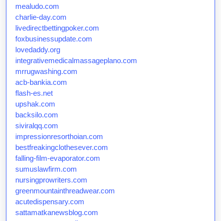
mealudo.com
charlie-day.com
livedirectbettingpoker.com
foxbusinessupdate.com
lovedaddy.org
integrativemedicalmassageplano.com
mrrugwashing.com
acb-bankia.com
flash-es.net
upshak.com
backsilo.com
siviralqq.com
impressionresorthoian.com
bestfreakingclothesever.com
falling-film-evaporator.com
sumuslawfirm.com
nursingprowriters.com
greenmountainthreadwear.com
acutedispensary.com
sattamatkanewsblog.com