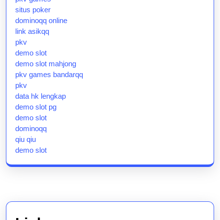
situs poker
dominoqq online
link asikqq
pkv
demo slot
demo slot mahjong
pkv games bandarqq
pkv
data hk lengkap
demo slot pg
demo slot
dominoqq
qiu qiu
demo slot