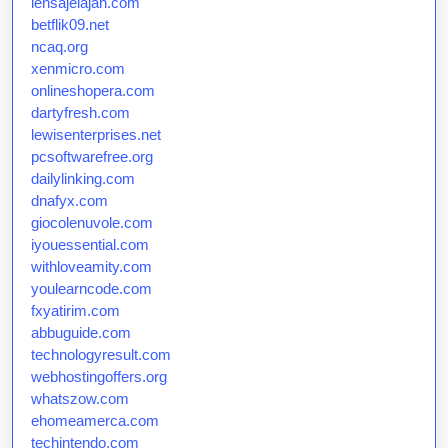
lensajelajah.com
betflik09.net
ncaq.org
xenmicro.com
onlineshopera.com
dartyfresh.com
lewisenterprises.net
pcsoftwarefree.org
dailylinking.com
dnafyx.com
giocolenuvole.com
iyouessential.com
withloveamity.com
youlearncode.com
fxyatirim.com
abbuguide.com
technologyresult.com
webhostingoffers.org
whatszow.com
ehomeamerca.com
techintendo.com