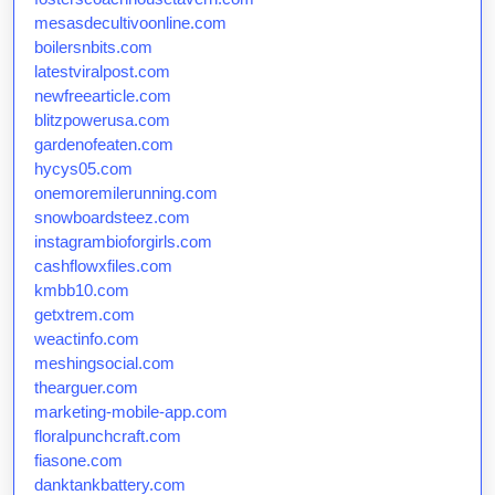
mesasdecultivoonline.com
boilersnbits.com
latestviralpost.com
newfreearticle.com
blitzpowerusa.com
gardenofeaten.com
hycys05.com
onemoremilerunning.com
snowboardsteez.com
instagrambioforgirls.com
cashflowxfiles.com
kmbb10.com
getxtrem.com
weactinfo.com
meshingsocial.com
thearguer.com
marketing-mobile-app.com
floralpunchcraft.com
fiasone.com
danktankbattery.com