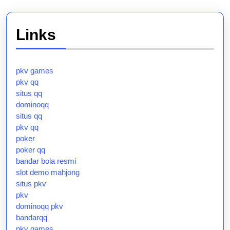
Links
pkv games
pkv qq
situs qq
dominoqq
situs qq
pkv qq
poker
poker qq
bandar bola resmi
slot demo mahjong
situs pkv
pkv
dominoqq pkv
bandarqq
pkv games