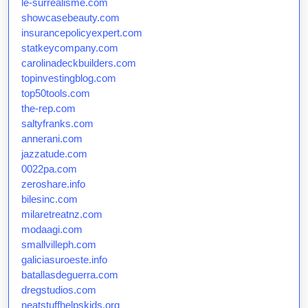
le-surrealisme.com
showcasebeauty.com
insurancepolicyexpert.com
statkeycompany.com
carolinadeckbuilders.com
topinvestingblog.com
top50tools.com
the-rep.com
saltyfranks.com
annerani.com
jazzatude.com
0022pa.com
zeroshare.info
bilesinc.com
milaretreatnz.com
modaagi.com
smallvilleph.com
galiciasuroeste.info
batallasdeguerra.com
dregstudios.com
neatstuffhelpskids.org