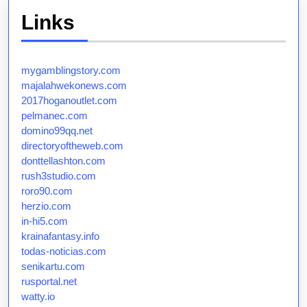
Links
mygamblingstory.com
majalahwekonews.com
2017hoganoutlet.com
pelmanec.com
domino99qq.net
directoryoftheweb.com
donttellashton.com
rush3studio.com
roro90.com
herzio.com
in-hi5.com
krainafantasy.info
todas-noticias.com
senikartu.com
rusportal.net
watty.io