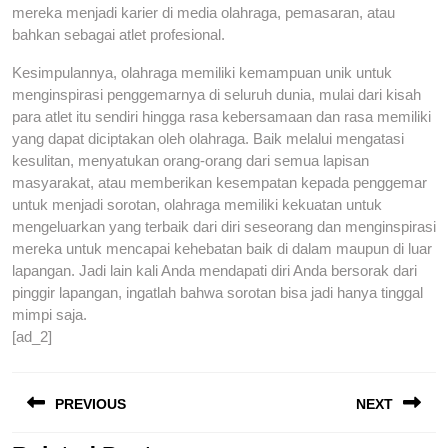
mereka menjadi karier di media olahraga, pemasaran, atau
bahkan sebagai atlet profesional.
Kesimpulannya, olahraga memiliki kemampuan unik untuk
menginspirasi penggemarnya di seluruh dunia, mulai dari kisah
para atlet itu sendiri hingga rasa kebersamaan dan rasa memiliki
yang dapat diciptakan oleh olahraga. Baik melalui mengatasi
kesulitan, menyatukan orang-orang dari semua lapisan
masyarakat, atau memberikan kesempatan kepada penggemar
untuk menjadi sorotan, olahraga memiliki kekuatan untuk
mengeluarkan yang terbaik dari diri seseorang dan menginspirasi
mereka untuk mencapai kehebatan baik di dalam maupun di luar
lapangan. Jadi lain kali Anda mendapati diri Anda bersorak dari
pinggir lapangan, ingatlah bahwa sorotan bisa jadi hanya tinggal
mimpi saja.
[ad_2]
Post
PREVIOUS
NEXT
navigation