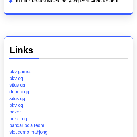
10 Fitur Teratas Majestibet yang Perlu Anda Ketahui
Links
pkv games
pkv qq
situs qq
dominoqq
situs qq
pkv qq
poker
poker qq
bandar bola resmi
slot demo mahjong