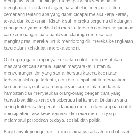
mengatasi kesulitan hingga mencapai kesuksesan dalam
menghadapi segala rintangan, para atlet ini menjadi contoh
cemerlang tentang apa yang dapat dicapai melalui kerja keras,
tekad, dan ketekunan. Kisah-kisah mereka bergema di kalangan
penggemar yang melihat diri mereka tercermin dalam perjuangan
dan kemenangan para pahlawan olahraga mereka, dan
menginspirasi mereka untuk mendorong diri mereka ke tingkatan
baru dalam kehidupan mereka sendiri.
Olahraga juga mempunyai kekuatan untuk mempersatukan
masyarakat dari semua lapisan masyarakat. Entah itu
menyemangati tim yang sama, bersatu karena kecintaan
terhadap olahraga tertentu, atau berkumpul untuk merayakan
kemenangan, olahraga mempunyai cara untuk mendobrak
hambatan dan menyatukan orang-orang dengan cara yang
hanya bisa dilakukan oleh beberapa hal lainnya. Di dunia yang
sering kali terasa terpecah, olahraga memiliki kemampuan untuk
menciptakan rasa kebersamaan dan rasa memiliki yang
melampaui perbedaan budaya, sosial, dan politik.
Bagi banyak penggemar, impian utamanya adalah berubah dari