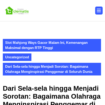
Skip
to
O
content
B
Skip
to
content
Slot Mahjong Ways Gacor Malam Ini, Kemenangan
Maksimal dengan RTP Tinggi
Uncategorized
Dari Sela-sela hingga Menjadi Sorotan: Bagaimana
Olahraga Menginspirasi Penggemar di Seluruh Dunia
Dari Sela-sela hingga Menjadi
Sorotan: Bagaimana Olahraga
Menginspirasi Penggemar di