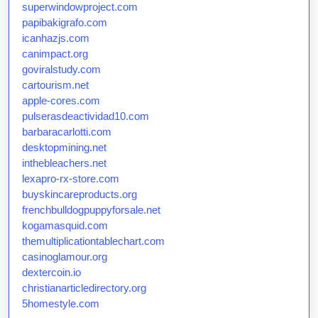
superwindowproject.com
papibakigrafo.com
icanhazjs.com
canimpact.org
goviralstudy.com
cartourism.net
apple-cores.com
pulserasdeactividad10.com
barbaracarlotti.com
desktopmining.net
inthebleachers.net
lexapro-rx-store.com
buyskincareproducts.org
frenchbulldogpuppyforsale.net
kogamasquid.com
themultiplicationtablechart.com
casinoglamour.org
dextercoin.io
christianarticledirectory.org
5homestyle.com