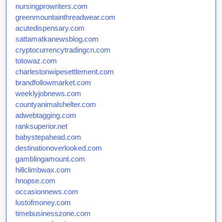
nursingprowriters.com
greenmountainthreadwear.com
acutedispensary.com
sattamatkanewsblog.com
cryptocurrencytradingcn.com
totowaz.com
charlestonwipesettlement.com
brandfollowmarket.com
weeklyjobnews.com
countyanimalshelter.com
adwebtagging.com
ranksuperior.net
babystepahead.com
destinationoverlooked.com
gamblingamount.com
hillclimbwax.com
hnopse.com
occasionnews.com
lustofmoney.com
timebusinesszone.com