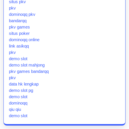
situs pkv
pkv
dominoqq pkv
bandarqq
pkv games
situs poker
dominoqq online
link asikqq
pkv
demo slot
demo slot mahjong
pkv games bandarqq
pkv
data hk lengkap
demo slot pg
demo slot
dominoqq
qiu qiu
demo slot