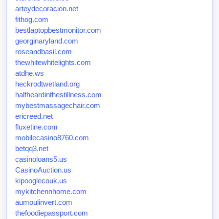
arteydecoracion.net
fithog.com
bestlaptopbestmonitor.com
georginaryland.com
roseandbasil.com
thewhitewhitelights.com
atdhe.ws
heckrodtwetland.org
halfheardinthestillness.com
mybestmassagechair.com
ericreed.net
fluxetine.com
mobilecasino8760.com
betqq3.net
casinoloans5.us
CasinoAuction.us
kipooglecouk.us
mykitchennhome.com
aumoulinvert.com
thefoodiepassport.com