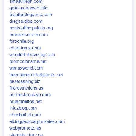
smallvilleph.com
galiciasuroeste.info
batallasdeguerra.com
dregstudios.com
neatstuffhelpskids.org
moraessoccer.com
forochile.org
chart-track.com
wonderfultraveling.com
promocioname.net
wimaxworld.com
freeonlinecricketgames.net
bestcashing.biz
firerestrictions.us
archiesbrooklyn.com
muambeiros.net
infozblog.com
chonbaihat.com
elblogdeoscargonzalez.com
webpromote.net
steroids-store.co