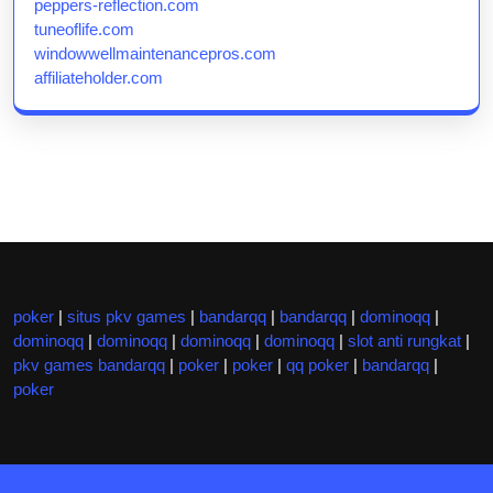
peppers-reflection.com
tuneoflife.com
windowwellmaintenancepros.com
affiliateholder.com
poker
|
situs pkv games
|
bandarqq
|
bandarqq
|
dominoqq
|
dominoqq
|
dominoqq
|
dominoqq
|
dominoqq
|
slot anti rungkat
|
pkv games bandarqq
|
poker
|
poker
|
qq poker
|
bandarqq
|
poker