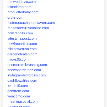
realworldsize.com
teknolama.com
productforbaby.com
orb-z.com
fosterscoachhousetavern.com
mesasdecultivoonline.com
boilersnbits.com
latestviralpost.com
newfreearticle.com
blitzpowerusa.com
gardenofeaten.com
hycys05.com
onemoremilerunning.com
snowboardsteez.com
instagrambioforgirls.com
cashflowxfiles.com
kmbb10.com
getxtrem.com
weactinfo.com
meshingsocial.com
thearguer.com