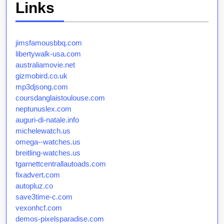
Links
jimsfamousbbq.com
libertywalk-usa.com
australiamovie.net
gizmobird.co.uk
mp3djsong.com
coursdanglaistoulouse.com
neptunuslex.com
auguri-di-natale.info
michelewatch.us
omega--watches.us
breitling-watches.us
tgarnettcentrallautoads.com
fixadvert.com
autopluz.co
save3time-c.com
vexonhcf.com
demos-pixelsparadise.com