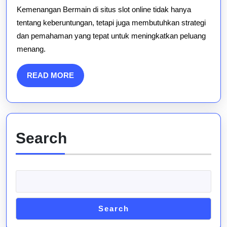
di
Kemenangan Bermain di situs slot online tidak hanya
Sit
tentang keberuntungan, tetapi juga membutuhkan strategi
dan pemahaman yang tepat untuk meningkatkan peluang
Slo
menang.
Onl
unt
READ
READ MORE
Rai
MORE
Ke
Search
Search