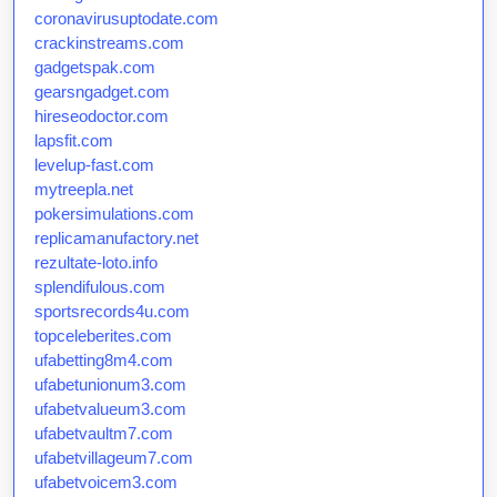
coronavirusuptodate.com
crackinstreams.com
gadgetspak.com
gearsngadget.com
hireseodoctor.com
lapsfit.com
levelup-fast.com
mytreepla.net
pokersimulations.com
replicamanufactory.net
rezultate-loto.info
splendifulous.com
sportsrecords4u.com
topceleberites.com
ufabetting8m4.com
ufabetunionum3.com
ufabetvalueum3.com
ufabetvaultm7.com
ufabetvillageum7.com
ufabetvoicem3.com