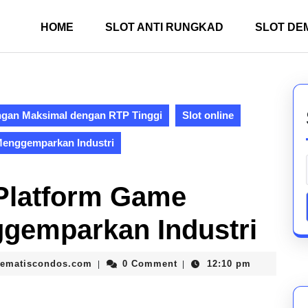
HOME
SLOT ANTI RUNGKAD
SLOT DE
ngan Maksimal dengan RTP Tinggi
Slot online
Menggemparkan Industri
Platform Game
gemparkan Industri
admin@the-
lematiscondos.com
0 Comment
12:10 pm
|
|
parcs-
clematiscondos.com