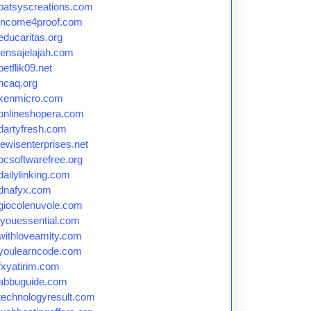
patsyscreations.com
income4proof.com
educaritas.org
lensajelajah.com
betflik09.net
ncaq.org
xenmicro.com
onlineshopera.com
dartyfresh.com
lewisenterprises.net
pcsoftwarefree.org
dailylinking.com
dnafyx.com
giocolenuvole.com
iyouessential.com
withloveamity.com
youlearncode.com
fxyatirim.com
abbuguide.com
technologyresult.com