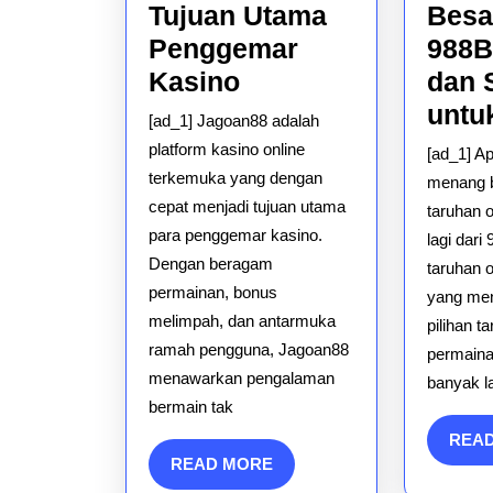
Tujuan Utama
Besa
Penggemar
988B
Jagoan88:
Kasino
dan 
Tujuan
untu
[ad_1] Jagoan88 adalah
Utama
platform kasino online
[ad_1] A
Penggemar
terkemuka yang dengan
menang 
cepat menjadi tujuan utama
Kasino
taruhan o
para penggemar kasino.
lagi dari
Dengan beragam
taruhan 
permainan, bonus
yang me
melimpah, dan antarmuka
pilihan t
ramah pengguna, Jagoan88
permaina
menawarkan pengalaman
banyak l
bermain tak
REA
READ
READ MORE
MORE