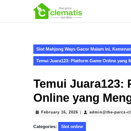
Skip
to
content
Skip
to
content
Slot Mahjong Ways Gacor Malam Ini, Kemena
Temui Juara123: Platform Game Online yang 
Temui Juara123: 
Online yang Meng
February
February 16, 2026
admin@the-parcs-c
|
16,
2026
Categories:
Slot online