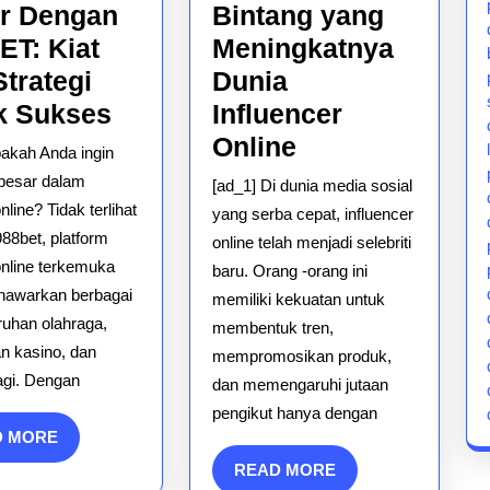
r Dengan
Bintang yang
ET: Kiat
Meningkatnya
Strategi
Dunia
Menangkan
k Sukses
Influencer
Besar
Temui
Online
pakah Anda ingin
Dengan
Fiona77:
besar dalam
[ad_1] Di dunia media sosial
988BET:
Bintang
nline? Tidak terlihat
yang serba cepat, influencer
 988bet, platform
Kiat
yang
online telah menjadi selebriti
online terkemuka
dan
baru. Orang -orang ini
Meningkatnya
nawarkan berbagai
memiliki kekuatan untuk
Strategi
Dunia
aruhan olahraga,
membentuk tren,
untuk
Influencer
n kasino, dan
mempromosikan produk,
Sukses
Online
agi. Dengan
dan memengaruhi jutaan
pengikut hanya dengan
READ
D MORE
MORE
READ
READ MORE