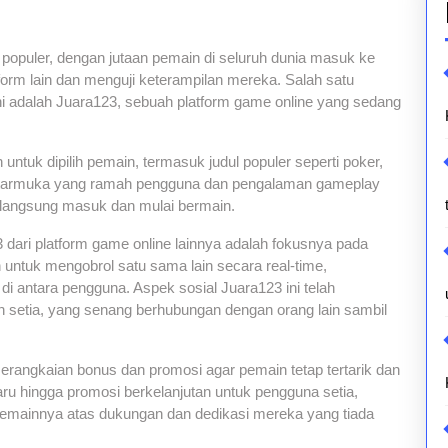
in populer, dengan jutaan pemain di seluruh dunia masuk ke
form lain dan menguji keterampilan mereka. Salah satu
ini adalah Juara123, sebuah platform game online yang sedang
uk dipilih pemain, termasuk judul populer seperti poker,
n antarmuka yang ramah pengguna dan pengalaman gameplay
langsung masuk dan mulai bermain.
dari platform game online lainnya adalah fokusnya pada
 untuk mengobrol satu sama lain secara real-time,
 antara pengguna. Aspek sosial Juara123 ini telah
setia, yang senang berhubungan dengan orang lain sambil
serangkaian bonus dan promosi agar pemain tetap tertarik dan
ru hingga promosi berkelanjutan untuk pengguna setia,
mainnya atas dukungan dan dedikasi mereka yang tiada