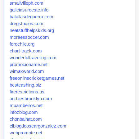
smallvilleph.com
galiciasuroeste.info
batallasdeguerra.com
dregstudios.com
neatstuffhelpskids.org
moraessoccer.com
forochile.org
chart-track.com
wonderfultraveling.com
promocioname.net
wimaxworld.com
freeonlinecricketgames.net
bestcashing.biz
firerestrictions.us
archiesbrooklyn.com
muambeiros.net
infozblog.com
chonbaihat.com
elblogdeoscargonzalez.com
webpromote.net