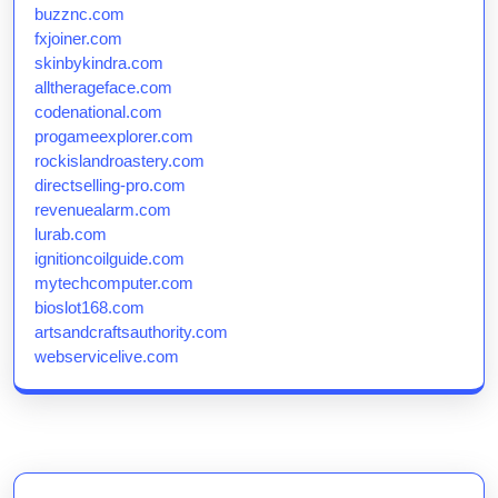
buzznc.com
fxjoiner.com
skinbykindra.com
alltherageface.com
codenational.com
progameexplorer.com
rockislandroastery.com
directselling-pro.com
revenuealarm.com
lurab.com
ignitioncoilguide.com
mytechcomputer.com
bioslot168.com
artsandcraftsauthority.com
webservicelive.com