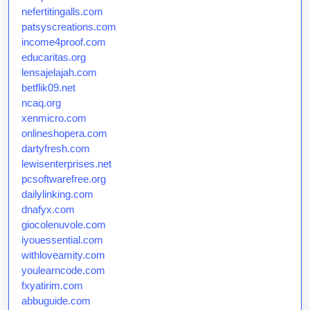
nefertitingalls.com
patsyscreations.com
income4proof.com
educaritas.org
lensajelajah.com
betflik09.net
ncaq.org
xenmicro.com
onlineshopera.com
dartyfresh.com
lewisenterprises.net
pcsoftwarefree.org
dailylinking.com
dnafyx.com
giocolenuvole.com
iyouessential.com
withloveamity.com
youlearncode.com
fxyatirim.com
abbuguide.com