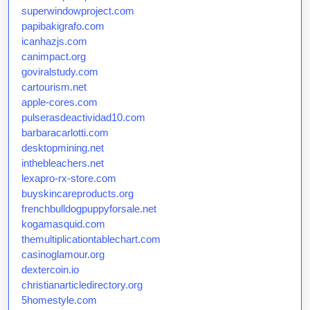
superwindowproject.com
papibakigrafo.com
icanhazjs.com
canimpact.org
goviralstudy.com
cartourism.net
apple-cores.com
pulserasdeactividad10.com
barbaracarlotti.com
desktopmining.net
inthebleachers.net
lexapro-rx-store.com
buyskincareproducts.org
frenchbulldogpuppyforsale.net
kogamasquid.com
themultiplicationtablechart.com
casinoglamour.org
dextercoin.io
christianarticledirectory.org
5homestyle.com