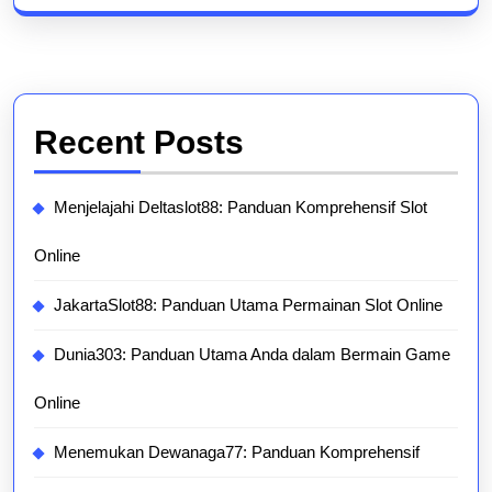
Recent Posts
Menjelajahi Deltaslot88: Panduan Komprehensif Slot
Online
JakartaSlot88: Panduan Utama Permainan Slot Online
Dunia303: Panduan Utama Anda dalam Bermain Game
Online
Menemukan Dewanaga77: Panduan Komprehensif