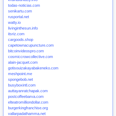
todas-noticias.com
senikartu.com
rusportal.net
watty.io
livinginthesun.info
itsriz.com
cargoods.shop
capetownacupuncture.com
bitcoinvideospro.com
cosmiccrowcollective.com
alain-jacquet.com
gotisouizakayabakeneko.com
meshpoint.me
spongebob.net
busyboxintl.com
auttayanratchapak.com
postcoffeebarva.com
elteatromilliondollar.com
burgerkingfranchise.org
vallarpadathamma.net