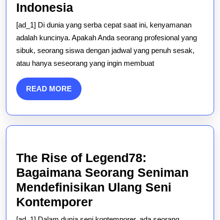
Temui
Indonesia
Ojol77:
[ad_1] Di dunia yang serba cepat saat ini, kenyamanan
Aplikasi
adalah kuncinya. Apakah Anda seorang profesional yang
yang
sibuk, seorang siswa dengan jadwal yang penuh sesak,
atau hanya seseorang yang ingin membuat
harus
dimiliki
READ
READ MORE
untuk
MORE
pengiriman
yang
mudah
dan
The Rise of Legend78:
nyaman
Bagaimana Seorang Seniman
di
Mendefinisikan Ulang Seni
Indonesia
The
Kontemporer
Rise
[ad_1] Dalam dunia seni kontemporer, ada seorang