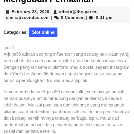
February
February 28, 2026
admin@the-parcs-
|
28,
admin@the-
clematiscondos.com
0 Comment
9:31 pm
|
|
2026
parcs-
clematiscondos.com
Categories:
Slot online
[ad_1]
Arjuna96 adalah seorang influencer yang sedang naik daun yang
mengubah dunia dengan perspektif unik dan konten inovatifnya.
Dengan pengikut setia di platform media sosial seperti Instagram
dan YouTube, Arjuna96 dengan cepat menjadi kekuatan yang
harus diperhitungkan di dunia media digital.
Yang membedakan Arjuna96 dengan influencer lainnya adalah
kemampuannya untuk terhubung dengan audiensnya secara
lebih dalam. Melalui postingan dan videonya yang menggugah
pikiran, dia memberikan gambaran sekilas tentang pemikirannya
dan berbagi pemikirannya tentang berbagai topik, mulai dari
pertumbuhan pribadi dan pengembangan diri hingga masalah
sosial dan peristiwa terkini.