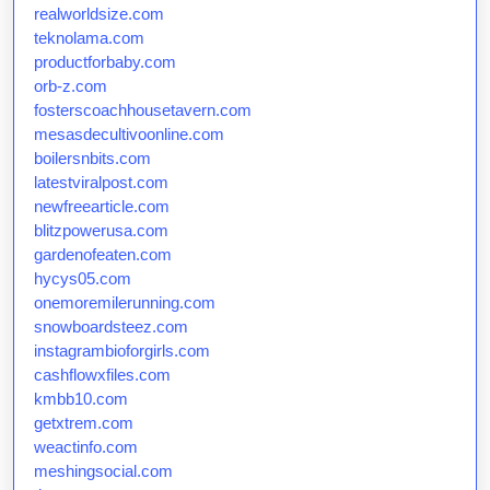
realworldsize.com
teknolama.com
productforbaby.com
orb-z.com
fosterscoachhousetavern.com
mesasdecultivoonline.com
boilersnbits.com
latestviralpost.com
newfreearticle.com
blitzpowerusa.com
gardenofeaten.com
hycys05.com
onemoremilerunning.com
snowboardsteez.com
instagrambioforgirls.com
cashflowxfiles.com
kmbb10.com
getxtrem.com
weactinfo.com
meshingsocial.com