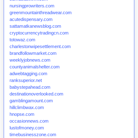
nursingprowriters.com
greenmountainthreadwear.com
acutedispensary.com
sattamatkanewsblog.com
cryptocurrencytradingcn.com
totowaz.com
charlestonwipesettlement.com
brandfollowmarket.com
weeklyjobnews.com
countyanimalshelter.com
adwebtagging.com
ranksuperior.net
babystepahead.com
destinationoverlooked.com
gamblingamount.com
hillclimbwax.com
hnopse.com
occasionnews.com
lustofmoney.com
timebusinesszone.com