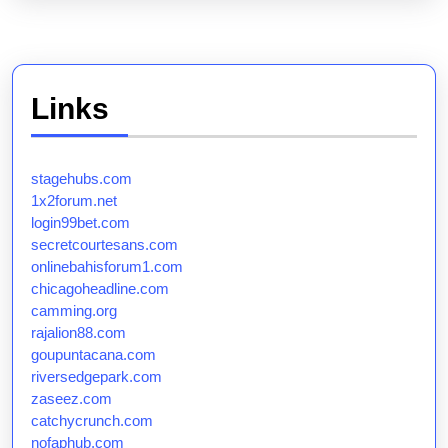
Links
stagehubs.com
1x2forum.net
login99bet.com
secretcourtesans.com
onlinebahisforum1.com
chicagoheadline.com
camming.org
rajalion88.com
goupuntacana.com
riversedgepark.com
zaseez.com
catchycrunch.com
nofaphub.com