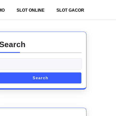
MO
SLOT ONLINE
SLOT GACOR
Search
Search