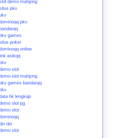
slot demo mahjong
asilan
situs pkv
5:
pkv
dominoqq pkv
mana
bandarqq
pkv games
situs poker
dominoqq online
uat
link asikqq
bang
pkv
demo slot
demo slot mahjong
pkv games bandarqq
ga
pkv
data hk lengkap
demo slot pg
demo slot
dominoqq
qiu qiu
demo slot