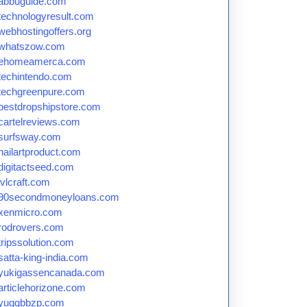
abbuguide.com
technologyresult.com
webhostingoffers.org
whatszow.com
ehomeamerca.com
techintendo.com
techgreenpure.com
bestdropshipstore.com
cartelreviews.com
surfsway.com
nailartproduct.com
digitactseed.com
lvlcraft.com
90secondmoneyloans.com
xenmicro.com
rodrovers.com
tripssolution.com
satta-king-india.com
yukigassencanada.com
articlehorizone.com
yuqqbbzp.com