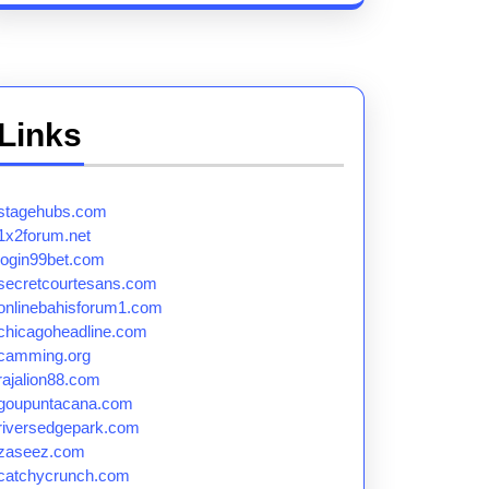
Links
stagehubs.com
1x2forum.net
login99bet.com
secretcourtesans.com
onlinebahisforum1.com
chicagoheadline.com
camming.org
rajalion88.com
goupuntacana.com
riversedgepark.com
zaseez.com
catchycrunch.com