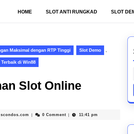
HOME
SLOT ANTI RUNGKAD
SLOT DE
ngan Maksimal dengan RTP Tinggi
Slot Demo
,
Terbaik di Win88
an Slot Online
admin@the-
iscondos.com
0 Comment
11:41 pm
|
|
parcs-
clematiscondos.com