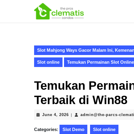
Skip
to
content
Skip
to
content
Slot Mahjong Ways Gacor Malam Ini, Kemena
Slot online
Temukan Permainan Slot Online 
Temukan Permain
Terbaik di Win88
June
June 4, 2026
admin@the-parcs-clemat
|
4,
2026
Categories:
Slot Demo
Slot online