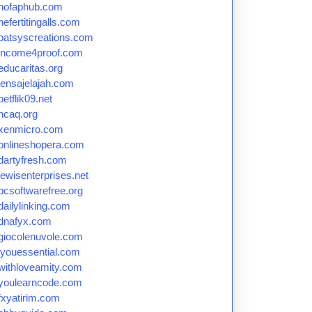
nofaphub.com
nefertitingalls.com
patsyscreations.com
income4proof.com
educaritas.org
lensajelajah.com
betflik09.net
ncaq.org
xenmicro.com
onlineshopera.com
dartyfresh.com
lewisenterprises.net
pcsoftwarefree.org
dailylinking.com
dnafyx.com
giocolenuvole.com
iyouessential.com
withloveamity.com
youlearncode.com
fxyatirim.com