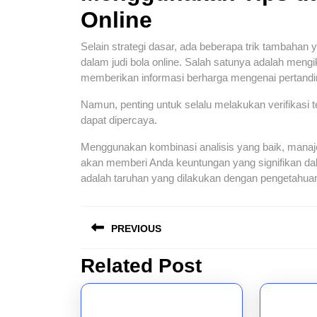
Online
Selain strategi dasar, ada beberapa trik tambaha
dalam judi bola online. Salah satunya adalah mengik
memberikan informasi berharga mengenai pertandi
Namun, penting untuk selalu melakukan verifikasi t
dapat dipercaya.
Menggunakan kombinasi analisis yang baik, manaje
akan memberi Anda keuntungan yang signifikan dal
adalah taruhan yang dilakukan dengan pengetahu
Post
PREVIOUS
navigation
Related Post
Previous
post: