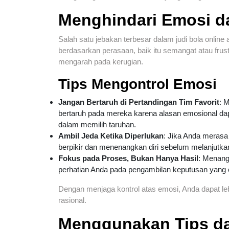
Menghindari Emosi d
Salah satu jebakan terbesar dalam judi bola online
berdasarkan perasaan, baik itu semangat atau frustr
mengarah pada kerugian.
Tips Mengontrol Emosi
Jangan Bertaruh di Pertandingan Tim Favorit
: 
bertaruh pada mereka karena alasan emosional dapa
dalam memilih taruhan.
Ambil Jeda Ketika Diperlukan
: Jika Anda merasa
berpikir dan menenangkan diri sebelum melanjutka
Fokus pada Proses, Bukan Hanya Hasil
: Menang
perhatian Anda pada pengambilan keputusan yang ce
Dengan menjaga kontrol atas emosi, Anda dapat le
rasional.
Menggunakan Tips dan