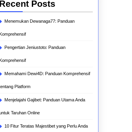
Recent Posts
Menemukan Dewanaga77: Panduan
Komprehensif
Pengertian Jeniustoto: Panduan
Komprehensif
Memahami Dewi4D: Panduan Komprehensif
tentang Platform
Menjelajahi Gajibet: Panduan Utama Anda
untuk Taruhan Online
10 Fitur Teratas Majestibet yang Perlu Anda