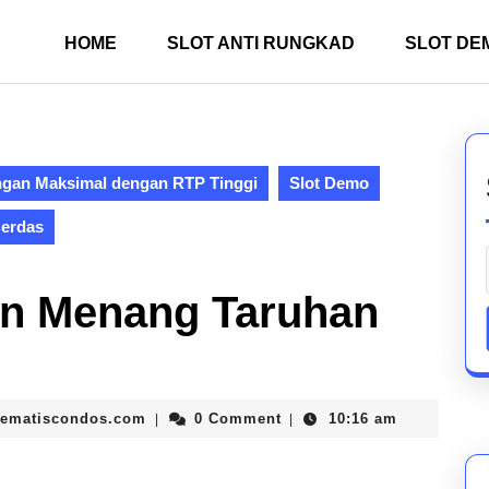
HOME
SLOT ANTI RUNGKAD
SLOT DE
ngan Maksimal dengan RTP Tinggi
Slot Demo
Cerdas
an Menang Taruhan
admin@the-
lematiscondos.com
0 Comment
10:16 am
|
|
parcs-
clematiscondos.com