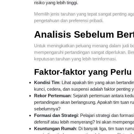
risiko yang lebih tinggi.
Memilih jenis taruhan yang tepat sangat penting a
pengetahuan dan preferensi pribadi.
Analisis Sebelum Ber
Untuk meningkatkan peluang menang dalam judi bola
mempengaruhi pertandingan sangat diperlukan. Be
keputusan taruhan yang lebih terinformasi.
Faktor-faktor yang Perlu
Kondisi Tim
: Lihat apakah tim yang akan bertandi
kunci, cedera, dan suspensi adalah faktor penting
Rekor Pertemuan
: Sejarah pertemuan antara ked
pertandingan akan berlangsung. Apakah tim tuan ru
sebelumnya?
Formasi dan Strategi
: Pelajari strategi dan form
defensif atau lebih menyerang? Ini akan mempengaru
Keuntungan Rumah
: Di banyak liga, tim tuan ru