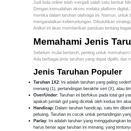
Judi bola online telah menjadi salah satu bentuk h
Dengan kemudahan akses melalui platform digital
mereka dalam taruhan olahraga ini. Namun, untuk 
mengandalkan keberuntungan. Dibutuhkan strateg
Artikel ini akan memberikan panduan tentang bag
Memahami Jenis Taru
Sebelum mulai bertaruh, penting untuk memahami ber
Ada berbagai jenis taruhan yang dapat dipilih, dan
Jenis Taruhan Populer
Taruhan 1X2
: Ini adalah taruhan yang paling sed
menang (1), pertandingan berakhir seri (X), atau 
Over/Under
: Taruhan ini berfokus pada total gol 
apakah jumlah gol yang dicetak oleh kedua tim akan
Handicap
: Dalam taruhan handicap, satu tim dib
peluang. Taruhan ini cocok untuk pertandingan ya
Parlay
: Ini adalah taruhan yang menggabungkan be
harus benar agar taruhan ini menang, yang tentun