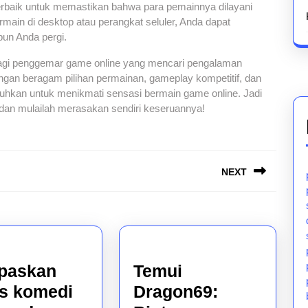
rbaik untuk memastikan bahwa para pemainnya dilayani
main di desktop atau perangkat seluler, Anda dapat
un Anda pergi.
bagi penggemar game online yang mencari pengalaman
n beragam pilihan permainan, gameplay kompetitif, dan
uhkan untuk menikmati sensasi bermain game online. Jadi
dan mulailah merasakan sendiri keseruannya!
NEXT
Next
post:
paskan
Temui
us komedi
Dragon69: