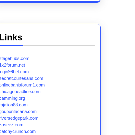
Links
stagehubs.com
1x2forum.net
login99bet.com
secretcourtesans.com
onlinebahisforum1.com
chicagoheadline.com
camming.org
rajalion88.com
goupuntacana.com
riversedgepark.com
zaseez.com
catchycrunch.com