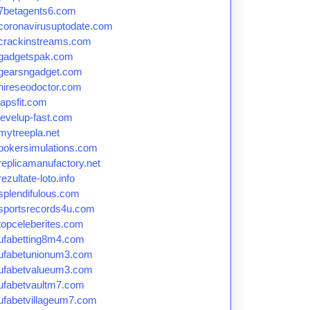
7betagents6.com
coronavirusuptodate.com
crackinstreams.com
gadgetspak.com
gearsngadget.com
hireseodoctor.com
lapsfit.com
levelup-fast.com
mytreepla.net
pokersimulations.com
replicamanufactory.net
rezultate-loto.info
splendifulous.com
sportsrecords4u.com
topceleberites.com
ufabetting8m4.com
ufabetunionum3.com
ufabetvalueum3.com
ufabetvaultm7.com
ufabetvillageum7.com