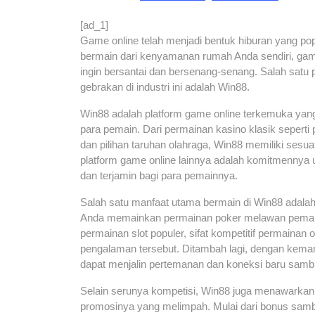
[ad_1]
Game online telah menjadi bentuk hiburan yang po
bermain dari kenyamanan rumah Anda sendiri, game
ingin bersantai dan bersenang-senang. Salah satu
gebrakan di industri ini adalah Win88.
Win88 adalah platform game online terkemuka ya
para pemain. Dari permainan kasino klasik seperti 
dan pilihan taruhan olahraga, Win88 memiliki se
platform game online lainnya adalah komitmenny
dan terjamin bagi para pemainnya.
Salah satu manfaat utama bermain di Win88 adalah 
Anda memainkan permainan poker melawan pemain
permainan slot populer, sifat kompetitif permaina
pengalaman tersebut. Ditambah lagi, dengan kema
dapat menjalin pertemanan dan koneksi baru sambi
Selain serunya kompetisi, Win88 juga menawarka
promosinya yang melimpah. Mulai dari bonus sambu