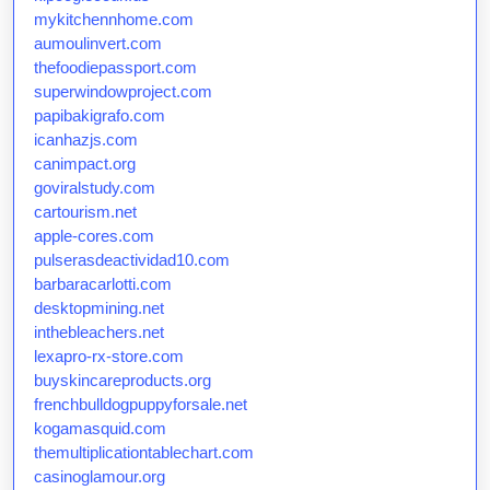
mykitchennhome.com
aumoulinvert.com
thefoodiepassport.com
superwindowproject.com
papibakigrafo.com
icanhazjs.com
canimpact.org
goviralstudy.com
cartourism.net
apple-cores.com
pulserasdeactividad10.com
barbaracarlotti.com
desktopmining.net
inthebleachers.net
lexapro-rx-store.com
buyskincareproducts.org
frenchbulldogpuppyforsale.net
kogamasquid.com
themultiplicationtablechart.com
casinoglamour.org