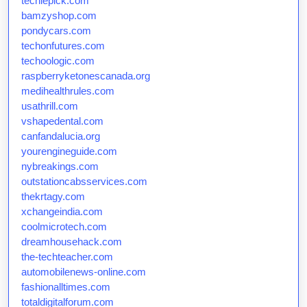
techiepick.com
bamzyshop.com
pondycars.com
techonfutures.com
techoologic.com
raspberryketonescanada.org
medihealthrules.com
usathrill.com
vshapedental.com
canfandalucia.org
yourengineguide.com
nybreakings.com
outstationcabsservices.com
thekrtagy.com
xchangeindia.com
coolmicrotech.com
dreamhousehack.com
the-techteacher.com
automobilenews-online.com
fashionalltimes.com
totaldigitalforum.com