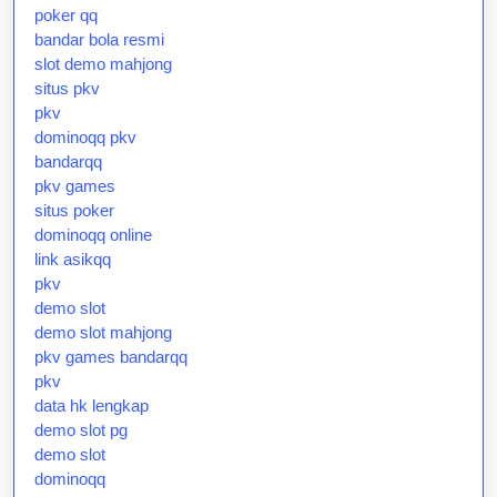
poker qq
bandar bola resmi
slot demo mahjong
situs pkv
pkv
dominoqq pkv
bandarqq
pkv games
situs poker
dominoqq online
link asikqq
pkv
demo slot
demo slot mahjong
pkv games bandarqq
pkv
data hk lengkap
demo slot pg
demo slot
dominoqq