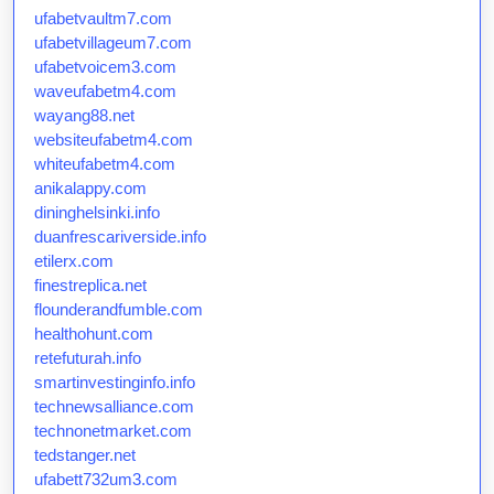
ufabetvaultm7.com
ufabetvillageum7.com
ufabetvoicem3.com
waveufabetm4.com
wayang88.net
websiteufabetm4.com
whiteufabetm4.com
anikalappy.com
dininghelsinki.info
duanfrescariverside.info
etilerx.com
finestreplica.net
flounderandfumble.com
healthohunt.com
retefuturah.info
smartinvestinginfo.info
technewsalliance.com
technonetmarket.com
tedstanger.net
ufabett732um3.com