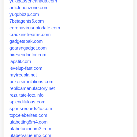
yukigassencanada.com
articlehorizone.com
yuqqbbzp.com
7betagents6.com
coronavirusuptodate.com
crackinstreams.com
gadgetspak.com
gearsngadget.com
hireseodoctor.com
lapsfit.com
levelup-fast.com
mytreepla.net
pokersimulations.com
replicamanufactory.net
rezultate-loto.info
splendifulous.com
sportsrecords4u.com
topceleberites.com
ufabetting8m4.com
ufabetunionum3.com
ufabetvalueum3.com