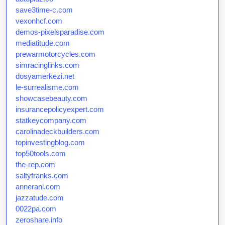
save3time-c.com
vexonhcf.com
demos-pixelsparadise.com
mediatitude.com
prewarmotorcycles.com
simracinglinks.com
dosyamerkezi.net
le-surrealisme.com
showcasebeauty.com
insurancepolicyexpert.com
statkeycompany.com
carolinadeckbuilders.com
topinvestingblog.com
top50tools.com
the-rep.com
saltyfranks.com
annerani.com
jazzatude.com
0022pa.com
zeroshare.info