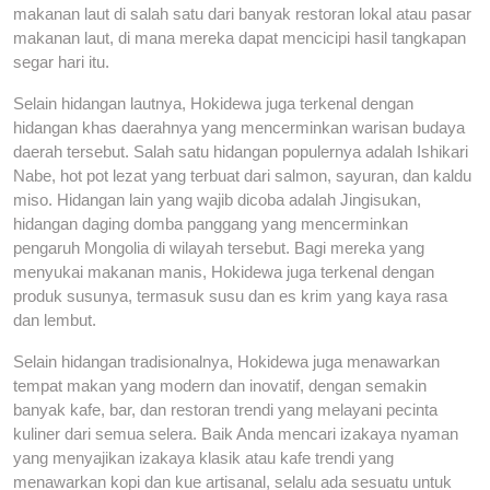
makanan laut di salah satu dari banyak restoran lokal atau pasar
makanan laut, di mana mereka dapat mencicipi hasil tangkapan
segar hari itu.
Selain hidangan lautnya, Hokidewa juga terkenal dengan
hidangan khas daerahnya yang mencerminkan warisan budaya
daerah tersebut. Salah satu hidangan populernya adalah Ishikari
Nabe, hot pot lezat yang terbuat dari salmon, sayuran, dan kaldu
miso. Hidangan lain yang wajib dicoba adalah Jingisukan,
hidangan daging domba panggang yang mencerminkan
pengaruh Mongolia di wilayah tersebut. Bagi mereka yang
menyukai makanan manis, Hokidewa juga terkenal dengan
produk susunya, termasuk susu dan es krim yang kaya rasa
dan lembut.
Selain hidangan tradisionalnya, Hokidewa juga menawarkan
tempat makan yang modern dan inovatif, dengan semakin
banyak kafe, bar, dan restoran trendi yang melayani pecinta
kuliner dari semua selera. Baik Anda mencari izakaya nyaman
yang menyajikan izakaya klasik atau kafe trendi yang
menawarkan kopi dan kue artisanal, selalu ada sesuatu untuk