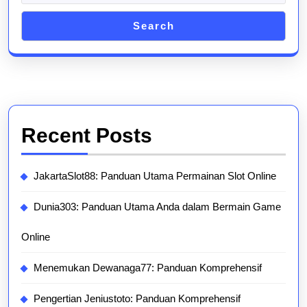
Search
Recent Posts
JakartaSlot88: Panduan Utama Permainan Slot Online
Dunia303: Panduan Utama Anda dalam Bermain Game
Online
Menemukan Dewanaga77: Panduan Komprehensif
Pengertian Jeniustoto: Panduan Komprehensif