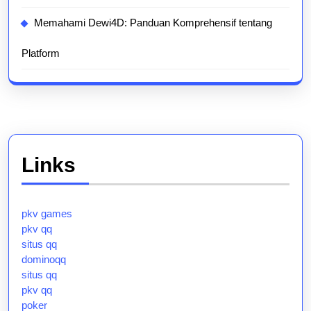
Memahami Dewi4D: Panduan Komprehensif tentang
Platform
Links
pkv games
pkv qq
situs qq
dominoqq
situs qq
pkv qq
poker