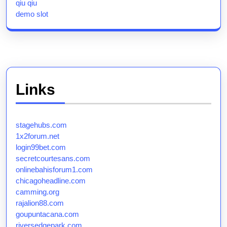
qiu qiu
demo slot
Links
stagehubs.com
1x2forum.net
login99bet.com
secretcourtesans.com
onlinebahisforum1.com
chicagoheadline.com
camming.org
rajalion88.com
goupuntacana.com
riversedgepark.com