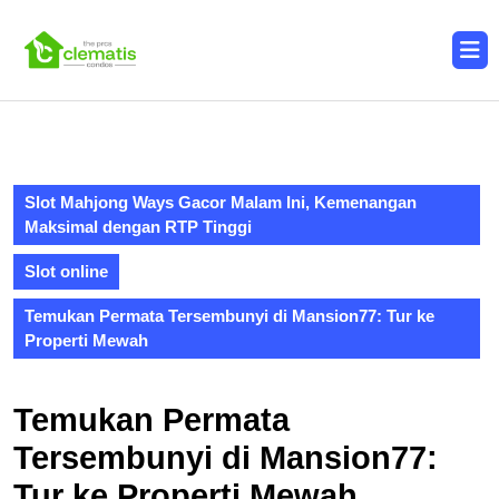
Skip
to
O
content
B
Skip
to
content
Slot Mahjong Ways Gacor Malam Ini, Kemenangan
Maksimal dengan RTP Tinggi
Slot online
Temukan Permata Tersembunyi di Mansion77: Tur ke
Properti Mewah
Temukan Permata
Tersembunyi di Mansion77:
Tur ke Properti Mewah