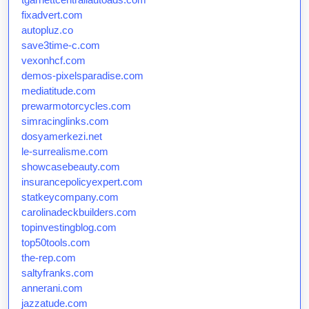
fixadvert.com
autopluz.co
save3time-c.com
vexonhcf.com
demos-pixelsparadise.com
mediatitude.com
prewarmotorcycles.com
simracinglinks.com
dosyamerkezi.net
le-surrealisme.com
showcasebeauty.com
insurancepolicyexpert.com
statkeycompany.com
carolinadeckbuilders.com
topinvestingblog.com
top50tools.com
the-rep.com
saltyfranks.com
annerani.com
jazzatude.com