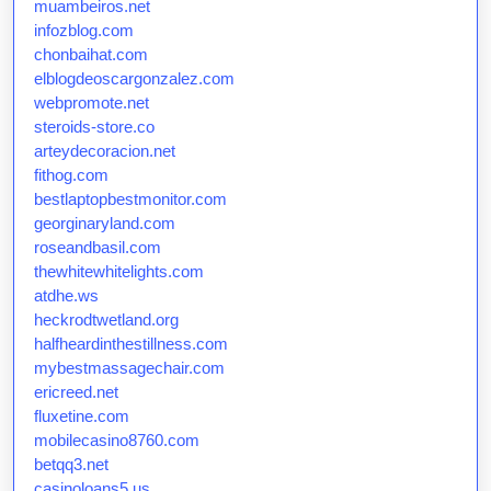
muambeiros.net
infozblog.com
chonbaihat.com
elblogdeoscargonzalez.com
webpromote.net
steroids-store.co
arteydecoracion.net
fithog.com
bestlaptopbestmonitor.com
georginaryland.com
roseandbasil.com
thewhitewhitelights.com
atdhe.ws
heckrodtwetland.org
halfheardinthestillness.com
mybestmassagechair.com
ericreed.net
fluxetine.com
mobilecasino8760.com
betqq3.net
casinoloans5.us