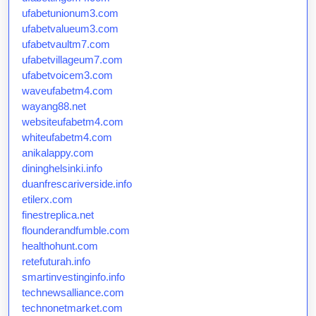
ufabetunionum3.com
ufabetvalueum3.com
ufabetvaultm7.com
ufabetvillageum7.com
ufabetvoicem3.com
waveufabetm4.com
wayang88.net
websiteufabetm4.com
whiteufabetm4.com
anikalappy.com
dininghelsinki.info
duanfrescariverside.info
etilerx.com
finestreplica.net
flounderandfumble.com
healthohunt.com
retefuturah.info
smartinvestinginfo.info
technewsalliance.com
technonetmarket.com