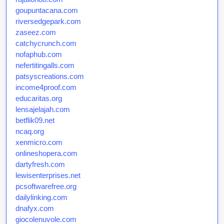
goupuntacana.com
riversedgepark.com
zaseez.com
catchycrunch.com
nofaphub.com
nefertitingalls.com
patsyscreations.com
income4proof.com
educaritas.org
lensajelajah.com
betflik09.net
ncaq.org
xenmicro.com
onlineshopera.com
dartyfresh.com
lewisenterprises.net
pcsoftwarefree.org
dailylinking.com
dnafyx.com
giocolenuvole.com