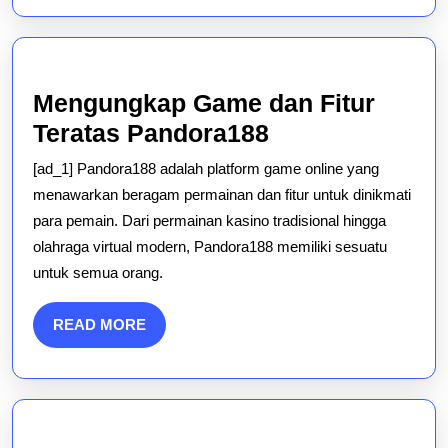
Mengungkap Game dan Fitur
Mengungkap
Teratas Pandora188
Game
[ad_1] Pandora188 adalah platform game online yang
dan
menawarkan beragam permainan dan fitur untuk dinikmati
Fitur
para pemain. Dari permainan kasino tradisional hingga
olahraga virtual modern, Pandora188 memiliki sesuatu
Teratas
untuk semua orang.
Pandora188
READ
READ MORE
MORE