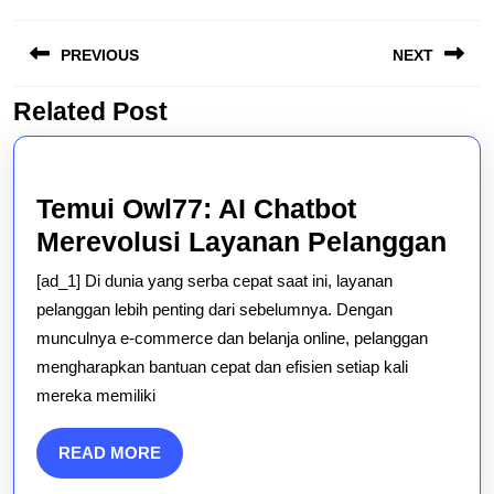
Post
PREVIOUS
NEXT
navigation
Related Post
Previous
Next
post:
post:
Temui Owl77: AI Chatbot
Tem
Merevolusi Layanan Pelanggan
Owl
[ad_1] Di dunia yang serba cepat saat ini, layanan
AI
pelanggan lebih penting dari sebelumnya. Dengan
Cha
munculnya e-commerce dan belanja online, pelanggan
mengharapkan bantuan cepat dan efisien setiap kali
Mer
mereka memiliki
Lay
Pel
READ
READ MORE
MORE