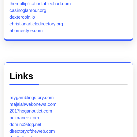
themultiplicationtablechart.com
casinoglamour.org
dextercoin.io
christianarticledirectory.org
5homestyle.com
Links
mygamblingstory.com
majalahwekonews.com
2017hoganoutlet.com
pelmanec.com
domino99qq.net
directoryoftheweb.com