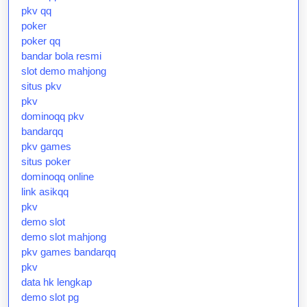
pkv qq
poker
poker qq
bandar bola resmi
slot demo mahjong
situs pkv
pkv
dominoqq pkv
bandarqq
pkv games
situs poker
dominoqq online
link asikqq
pkv
demo slot
demo slot mahjong
pkv games bandarqq
pkv
data hk lengkap
demo slot pg