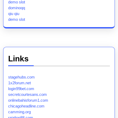
demo slot
dominoqq
qiu qiu
demo slot
Links
stagehubs.com
1x2forum.net
login99bet.com
secretcourtesans.com
onlinebahisforum1.com
chicagoheadline.com
camming.org
rajalion88.com