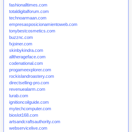
fashionalltimes.com
totaldigitalforum.com
technoarmaan.com
empresasposicionamientoweb.com
tonybestcosmetics.com
buzznc.com
fxjoiner.com
skinbykindra.com
alltherageface.com
codenational.com
progameexplorer.com
rockislandroastery.com
directselling-pro.com
revenuealarm.com
lurab.com
ignitioncoilguide.com
mytechcomputer.com
bioslot168.com
artsandcraftsauthority.com
webservicelive.com