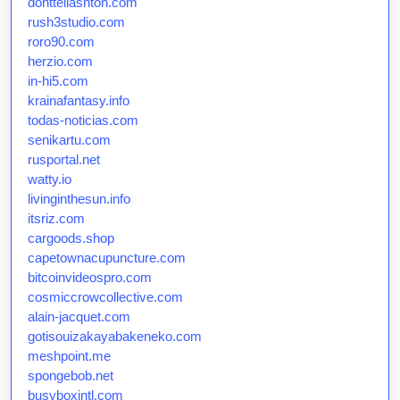
donttellashton.com
rush3studio.com
roro90.com
herzio.com
in-hi5.com
krainafantasy.info
todas-noticias.com
senikartu.com
rusportal.net
watty.io
livinginthesun.info
itsriz.com
cargoods.shop
capetownacupuncture.com
bitcoinvideospro.com
cosmiccrowcollective.com
alain-jacquet.com
gotisouizakayabakeneko.com
meshpoint.me
spongebob.net
busyboxintl.com