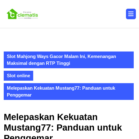
Skip
to
O
content
B
Skip
to
content
Slot Mahjong Ways Gacor Malam Ini, Kemenangan
Maksimal dengan RTP Tinggi
Slot online
Melepaskan Kekuatan Mustang77: Panduan untuk
Penggemar
Melepaskan Kekuatan
Mustang77: Panduan untuk
Penggemar