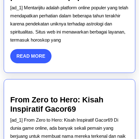
Misteri
[ad_1] Mentarijitu adalah platform online populer yang telah
Mentariji
mendapatkan perhatian dalam beberapa tahun terakhir
Melihat
karena pendekatan uniknya terhadap astrologi dan
spiritualitas. Situs web ini menawarkan berbagai layanan,
lebih
termasuk horoskop yang
dekat
pada
READ
READ MORE
platform
MORE
online
populer
ini
From Zero to Hero: Kisah
From
Inspiratif Gacor69
Zero
[ad_1] From Zero to Hero: Kisah Inspiratif Gacor69 Di
to
dunia game online, ada banyak sekali pemain yang
Hero:
berjuang untuk membuat nama mereka terkenal dan naik