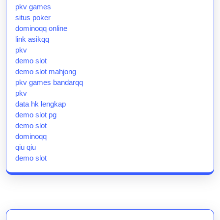
pkv games
situs poker
dominoqq online
link asikqq
pkv
demo slot
demo slot mahjong
pkv games bandarqq
pkv
data hk lengkap
demo slot pg
demo slot
dominoqq
qiu qiu
demo slot