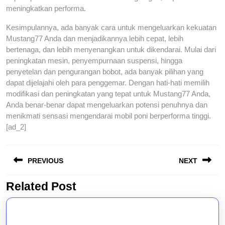
meningkatkan performa.
Kesimpulannya, ada banyak cara untuk mengeluarkan kekuatan
Mustang77 Anda dan menjadikannya lebih cepat, lebih
bertenaga, dan lebih menyenangkan untuk dikendarai. Mulai dari
peningkatan mesin, penyempurnaan suspensi, hingga
penyetelan dan pengurangan bobot, ada banyak pilihan yang
dapat dijelajahi oleh para penggemar. Dengan hati-hati memilih
modifikasi dan peningkatan yang tepat untuk Mustang77 Anda,
Anda benar-benar dapat mengeluarkan potensi penuhnya dan
menikmati sensasi mengendarai mobil poni berperforma tinggi.
[ad_2]
Post
PREVIOUS
NEXT
navigation
Related Post
Previous
Next
post:
post: