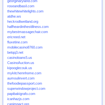
georginaryland.com
roseandbasil.com
thewhitewhitelights.com
atdhe.ws
heckrodtwetland.org
halfheardinthestillness.com
mybestmassagechair.com
ericreed.net
fluxetine.com
mobilecasino8760.com
betqq3.net
casinoloans5.us
CasinoAuction.us
kipooglecouk.us
mykitchennhome.com
aumoulinvert.com
thefoodiepassport.com
superwindowproject.com
papibakigrafo.com
icanhazjs.com
canimpact.org