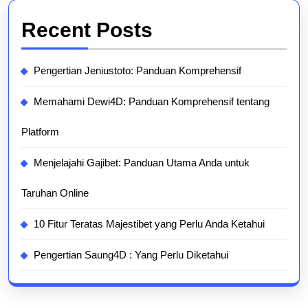
Recent Posts
Pengertian Jeniustoto: Panduan Komprehensif
Memahami Dewi4D: Panduan Komprehensif tentang
Platform
Menjelajahi Gajibet: Panduan Utama Anda untuk
Taruhan Online
10 Fitur Teratas Majestibet yang Perlu Anda Ketahui
Pengertian Saung4D : Yang Perlu Diketahui