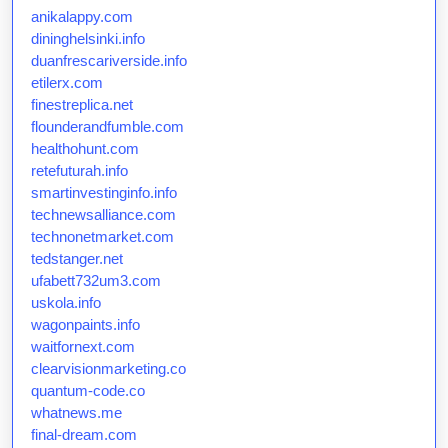
anikalappy.com
dininghelsinki.info
duanfrescariverside.info
etilerx.com
finestreplica.net
flounderandfumble.com
healthohunt.com
retefuturah.info
smartinvestinginfo.info
technewsalliance.com
technonetmarket.com
tedstanger.net
ufabett732um3.com
uskola.info
wagonpaints.info
waitfornext.com
clearvisionmarketing.co
quantum-code.co
whatnews.me
final-dream.com