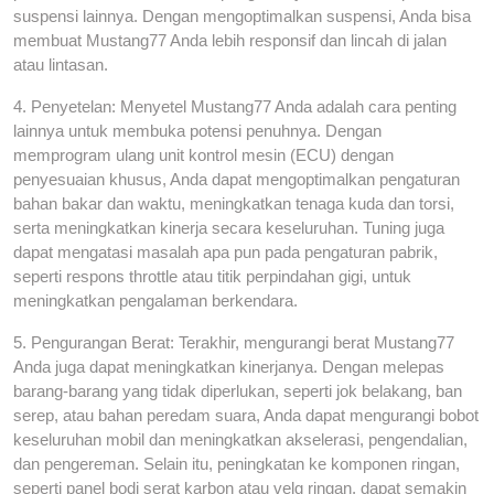
suspensi lainnya. Dengan mengoptimalkan suspensi, Anda bisa
membuat Mustang77 Anda lebih responsif dan lincah di jalan
atau lintasan.
4. Penyetelan: Menyetel Mustang77 Anda adalah cara penting
lainnya untuk membuka potensi penuhnya. Dengan
memprogram ulang unit kontrol mesin (ECU) dengan
penyesuaian khusus, Anda dapat mengoptimalkan pengaturan
bahan bakar dan waktu, meningkatkan tenaga kuda dan torsi,
serta meningkatkan kinerja secara keseluruhan. Tuning juga
dapat mengatasi masalah apa pun pada pengaturan pabrik,
seperti respons throttle atau titik perpindahan gigi, untuk
meningkatkan pengalaman berkendara.
5. Pengurangan Berat: Terakhir, mengurangi berat Mustang77
Anda juga dapat meningkatkan kinerjanya. Dengan melepas
barang-barang yang tidak diperlukan, seperti jok belakang, ban
serep, atau bahan peredam suara, Anda dapat mengurangi bobot
keseluruhan mobil dan meningkatkan akselerasi, pengendalian,
dan pengereman. Selain itu, peningkatan ke komponen ringan,
seperti panel bodi serat karbon atau velg ringan, dapat semakin