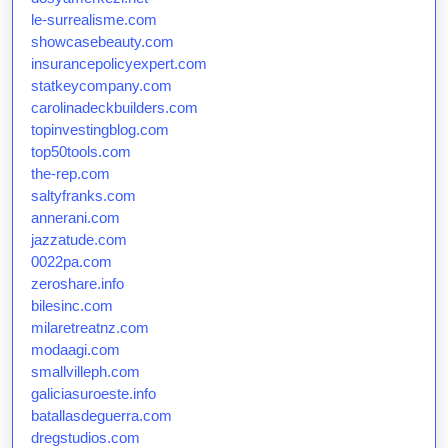
le-surrealisme.com
showcasebeauty.com
insurancepolicyexpert.com
statkeycompany.com
carolinadeckbuilders.com
topinvestingblog.com
top50tools.com
the-rep.com
saltyfranks.com
annerani.com
jazzatude.com
0022pa.com
zeroshare.info
bilesinc.com
milaretreatnz.com
modaagi.com
smallvilleph.com
galiciasuroeste.info
batallasdeguerra.com
dregstudios.com