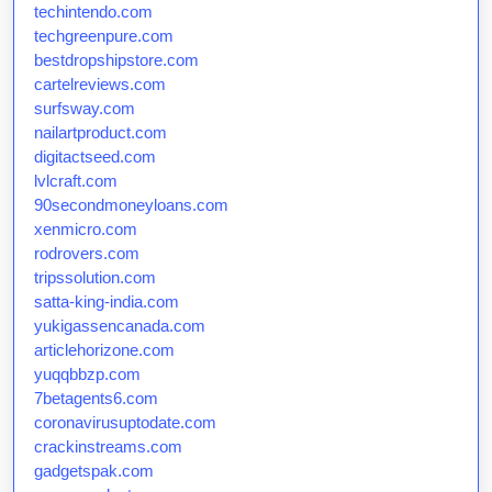
techintendo.com
techgreenpure.com
bestdropshipstore.com
cartelreviews.com
surfsway.com
nailartproduct.com
digitactseed.com
lvlcraft.com
90secondmoneyloans.com
xenmicro.com
rodrovers.com
tripssolution.com
satta-king-india.com
yukigassencanada.com
articlehorizone.com
yuqqbbzp.com
7betagents6.com
coronavirusuptodate.com
crackinstreams.com
gadgetspak.com