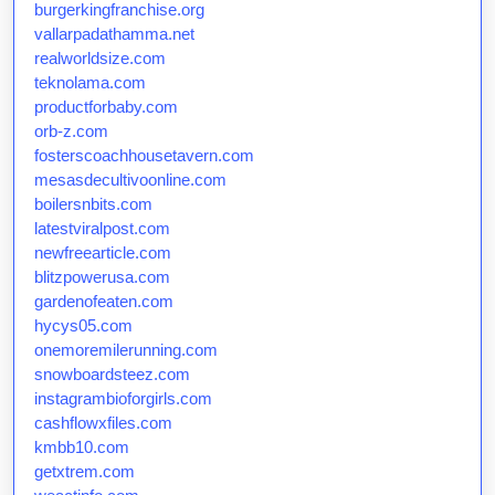
burgerkingfranchise.org
vallarpadathamma.net
realworldsize.com
teknolama.com
productforbaby.com
orb-z.com
fosterscoachhousetavern.com
mesasdecultivoonline.com
boilersnbits.com
latestviralpost.com
newfreearticle.com
blitzpowerusa.com
gardenofeaten.com
hycys05.com
onemoremilerunning.com
snowboardsteez.com
instagrambioforgirls.com
cashflowxfiles.com
kmbb10.com
getxtrem.com