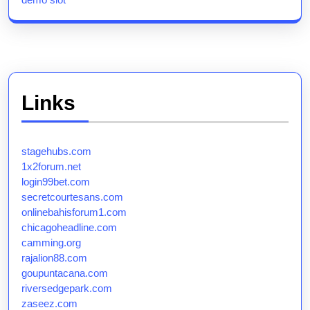
Links
stagehubs.com
1x2forum.net
login99bet.com
secretcourtesans.com
onlinebahisforum1.com
chicagoheadline.com
camming.org
rajalion88.com
goupuntacana.com
riversedgepark.com
zaseez.com