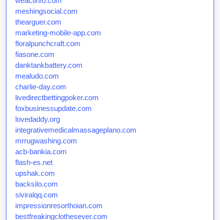
weactinfo.com
meshingsocial.com
thearguer.com
marketing-mobile-app.com
floralpunchcraft.com
fiasone.com
danktankbattery.com
mealudo.com
charlie-day.com
livedirectbettingpoker.com
foxbusinessupdate.com
lovedaddy.org
integrativemedicalmassageplano.com
mrrugwashing.com
acb-bankia.com
flash-es.net
upshak.com
backsilo.com
siviralqq.com
impressionresorthoian.com
bestfreakingclothesever.com