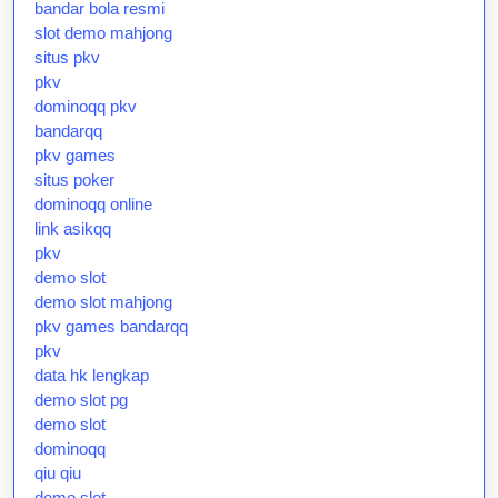
bandar bola resmi
slot demo mahjong
situs pkv
pkv
dominoqq pkv
bandarqq
pkv games
situs poker
dominoqq online
link asikqq
pkv
demo slot
demo slot mahjong
pkv games bandarqq
pkv
data hk lengkap
demo slot pg
demo slot
dominoqq
qiu qiu
demo slot