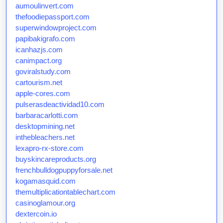
aumoulinvert.com
thefoodiepassport.com
superwindowproject.com
papibakigrafo.com
icanhazjs.com
canimpact.org
goviralstudy.com
cartourism.net
apple-cores.com
pulserasdeactividad10.com
barbaracarlotti.com
desktopmining.net
inthebleachers.net
lexapro-rx-store.com
buyskincareproducts.org
frenchbulldogpuppyforsale.net
kogamasquid.com
themultiplicationtablechart.com
casinoglamour.org
dextercoin.io