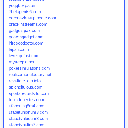
yuqqbbzp.com
7betagents6.com
coronavirusuptodate.com
crackinstreams.com
gadgetspak.com
gearsngadget.com
hireseodoctor.com
lapsfit.com
levelup-fast.com
mytreepla.net
pokersimulations.com
replicamanufactory.net
rezultate-loto.info
splendifulous.com
sportsrecords4u.com
topceleberites.com
ufabetting8m4.com
ufabetunionum3.com
ufabetvalueum3.com
ufabetvaultm7.com