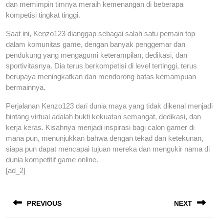
dan memimpin timnya meraih kemenangan di beberapa
kompetisi tingkat tinggi.
Saat ini, Kenzo123 dianggap sebagai salah satu pemain top
dalam komunitas game, dengan banyak penggemar dan
pendukung yang mengagumi keterampilan, dedikasi, dan
sportivitasnya. Dia terus berkompetisi di level tertinggi, terus
berupaya meningkatkan dan mendorong batas kemampuan
bermainnya.
Perjalanan Kenzo123 dari dunia maya yang tidak dikenal menjadi
bintang virtual adalah bukti kekuatan semangat, dedikasi, dan
kerja keras. Kisahnya menjadi inspirasi bagi calon gamer di
mana pun, menunjukkan bahwa dengan tekad dan ketekunan,
siapa pun dapat mencapai tujuan mereka dan mengukir nama di
dunia kompetitif game online.
[ad_2]
Post
PREVIOUS
NEXT
navigation