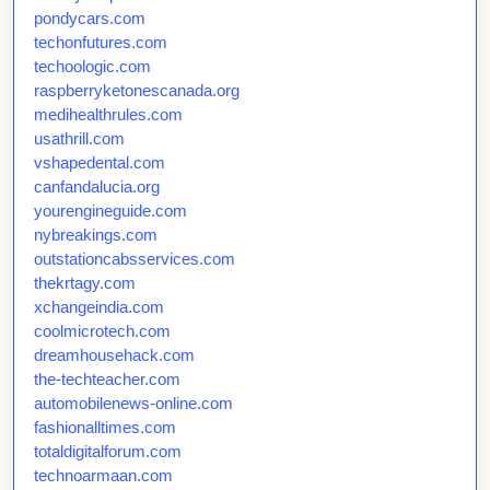
pondycars.com
techonfutures.com
techoologic.com
raspberryketonescanada.org
medihealthrules.com
usathrill.com
vshapedental.com
canfandalucia.org
yourengineguide.com
nybreakings.com
outstationcabsservices.com
thekrtagy.com
xchangeindia.com
coolmicrotech.com
dreamhousehack.com
the-techteacher.com
automobilenews-online.com
fashionalltimes.com
totaldigitalforum.com
technoarmaan.com