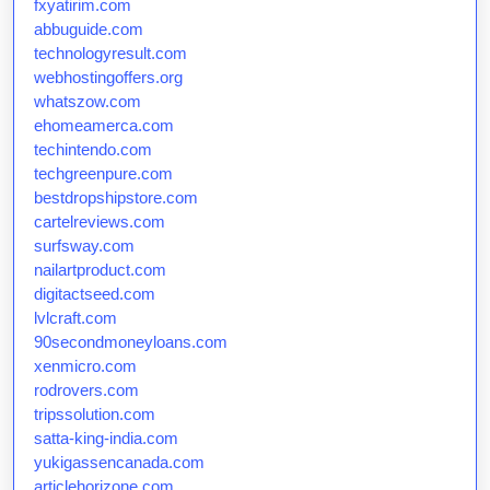
fxyatirim.com
abbuguide.com
technologyresult.com
webhostingoffers.org
whatszow.com
ehomeamerca.com
techintendo.com
techgreenpure.com
bestdropshipstore.com
cartelreviews.com
surfsway.com
nailartproduct.com
digitactseed.com
lvlcraft.com
90secondmoneyloans.com
xenmicro.com
rodrovers.com
tripssolution.com
satta-king-india.com
yukigassencanada.com
articlehorizone.com