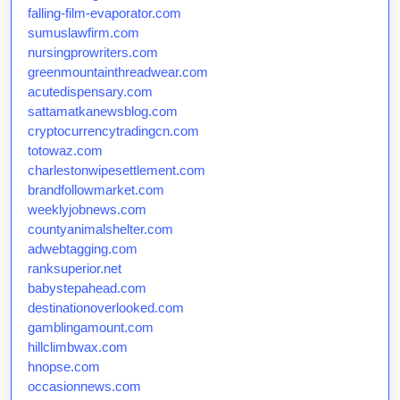
falling-film-evaporator.com
sumuslawfirm.com
nursingprowriters.com
greenmountainthreadwear.com
acutedispensary.com
sattamatkanewsblog.com
cryptocurrencytradingcn.com
totowaz.com
charlestonwipesettlement.com
brandfollowmarket.com
weeklyjobnews.com
countyanimalshelter.com
adwebtagging.com
ranksuperior.net
babystepahead.com
destinationoverlooked.com
gamblingamount.com
hillclimbwax.com
hnopse.com
occasionnews.com