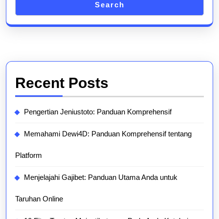
Search
Recent Posts
Pengertian Jeniustoto: Panduan Komprehensif
Memahami Dewi4D: Panduan Komprehensif tentang
Platform
Menjelajahi Gajibet: Panduan Utama Anda untuk
Taruhan Online