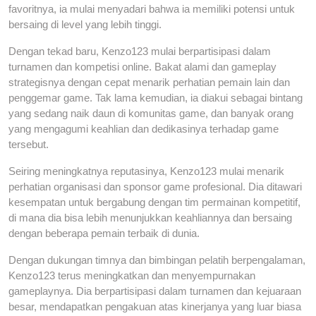
favoritnya, ia mulai menyadari bahwa ia memiliki potensi untuk
bersaing di level yang lebih tinggi.
Dengan tekad baru, Kenzo123 mulai berpartisipasi dalam
turnamen dan kompetisi online. Bakat alami dan gameplay
strategisnya dengan cepat menarik perhatian pemain lain dan
penggemar game. Tak lama kemudian, ia diakui sebagai bintang
yang sedang naik daun di komunitas game, dan banyak orang
yang mengagumi keahlian dan dedikasinya terhadap game
tersebut.
Seiring meningkatnya reputasinya, Kenzo123 mulai menarik
perhatian organisasi dan sponsor game profesional. Dia ditawari
kesempatan untuk bergabung dengan tim permainan kompetitif,
di mana dia bisa lebih menunjukkan keahliannya dan bersaing
dengan beberapa pemain terbaik di dunia.
Dengan dukungan timnya dan bimbingan pelatih berpengalaman,
Kenzo123 terus meningkatkan dan menyempurnakan
gameplaynya. Dia berpartisipasi dalam turnamen dan kejuaraan
besar, mendapatkan pengakuan atas kinerjanya yang luar biasa