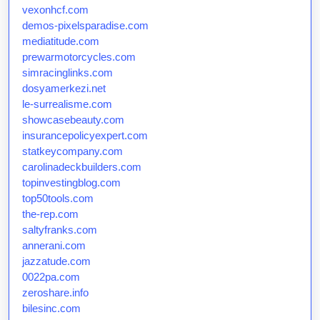
vexonhcf.com
demos-pixelsparadise.com
mediatitude.com
prewarmotorcycles.com
simracinglinks.com
dosyamerkezi.net
le-surrealisme.com
showcasebeauty.com
insurancepolicyexpert.com
statkeycompany.com
carolinadeckbuilders.com
topinvestingblog.com
top50tools.com
the-rep.com
saltyfranks.com
annerani.com
jazzatude.com
0022pa.com
zeroshare.info
bilesinc.com