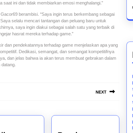
ada saat ini dan tidak membiarkan emosi menghalangi.”
, Gacor69 berambisi. “Saya ingin terus berkembang sebagai
. Saya selalu mencari tantangan dan peluang baru untuk
nya, saya ingin diakui sebagai salah satu yang terbaik di
ngejar hasrat mereka terhadap game.”
kir dan pendekatannya terhadap game menjelaskan apa yang
ompetitif. Dedikasi, semangat, dan semangat kompetitifnya
a, dan jelas bahwa ia akan terus membuat gebrakan dalam
 datang.
NEXT
Next
post: