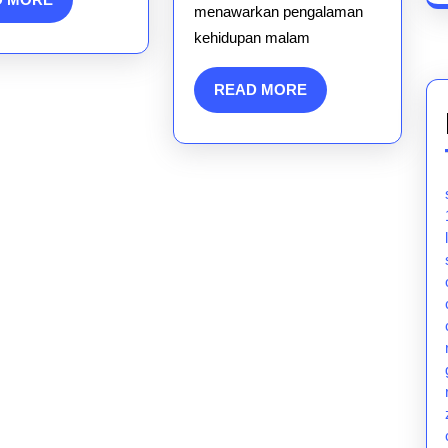
kemewahan
menawarkan pengalaman
MORE
bertemu
kehidupan malam
hiburan
READ
READ MORE
MORE