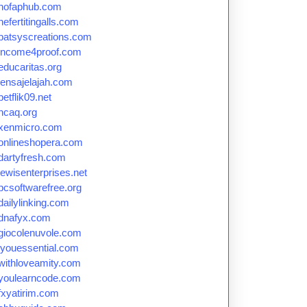
nofaphub.com
nefertitingalls.com
patsyscreations.com
income4proof.com
educaritas.org
lensajelajah.com
betflik09.net
ncaq.org
xenmicro.com
onlineshopera.com
dartyfresh.com
lewisenterprises.net
pcsoftwarefree.org
dailylinking.com
dnafyx.com
giocolenuvole.com
iyouessential.com
withloveamity.com
youlearncode.com
fxyatirim.com