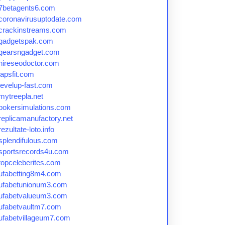
7betagents6.com
coronavirusuptodate.com
crackinstreams.com
gadgetspak.com
gearsngadget.com
hireseodoctor.com
lapsfit.com
levelup-fast.com
mytreepla.net
pokersimulations.com
replicamanufactory.net
rezultate-loto.info
splendifulous.com
sportsrecords4u.com
topceleberites.com
ufabetting8m4.com
ufabetunionum3.com
ufabetvalueum3.com
ufabetvaultm7.com
ufabetvillageum7.com