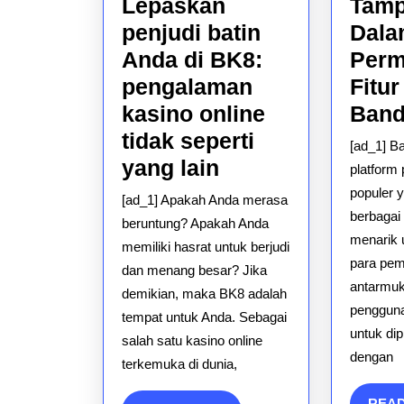
Lepaskan
Tamp
penjudi batin
Dala
Anda di BK8:
Perm
pengalaman
Fitur
kasino online
Band
tidak seperti
[ad_1] B
Lepaskan
yang lain
platform
penjudi
populer
[ad_1] Apakah Anda merasa
batin
berbagai 
beruntung? Apakah Anda
menarik 
Anda
memiliki hasrat untuk berjudi
para pem
dan menang besar? Jika
di
antarmu
demikian, maka BK8 adalah
BK8:
pengguna
tempat untuk Anda. Sebagai
pengalaman
untuk dip
salah satu kasino online
kasino
dengan
terkemuka di dunia,
online
REA