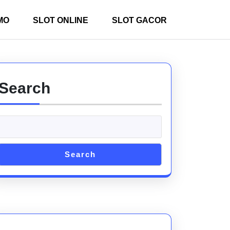
MO
SLOT ONLINE
SLOT GACOR
Search
Search