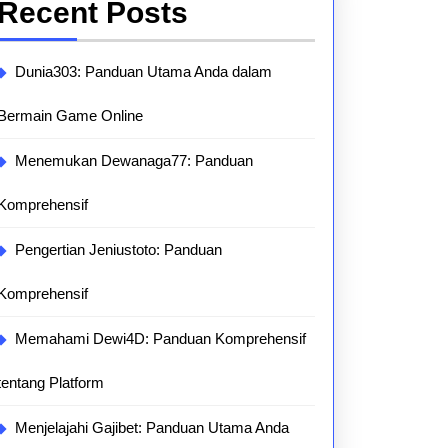
Recent Posts
Dunia303: Panduan Utama Anda dalam
Bermain Game Online
Menemukan Dewanaga77: Panduan
Komprehensif
Pengertian Jeniustoto: Panduan
Komprehensif
Memahami Dewi4D: Panduan Komprehensif
tentang Platform
Menjelajahi Gajibet: Panduan Utama Anda