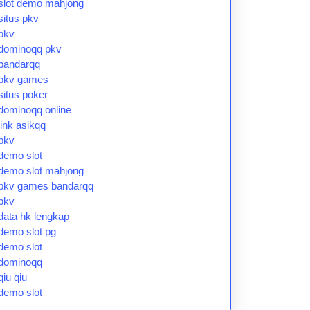
slot demo mahjong
situs pkv
pkv
dominoqq pkv
bandarqq
pkv games
situs poker
dominoqq online
link asikqq
pkv
demo slot
demo slot mahjong
pkv games bandarqq
pkv
data hk lengkap
demo slot pg
demo slot
dominoqq
qiu qiu
demo slot