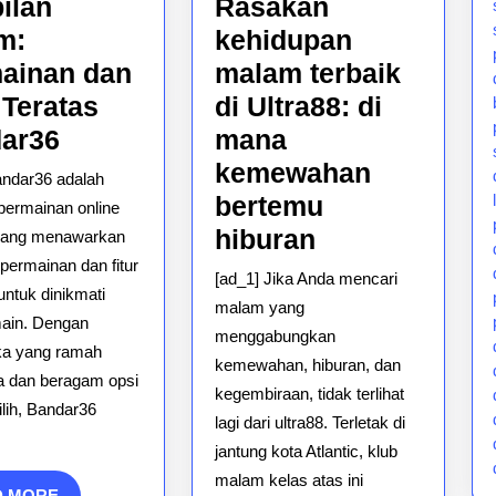
ilan
Rasakan
m:
kehidupan
ainan dan
malam terbaik
 Teratas
di Ultra88: di
Tampilan
ar36
mana
Dalam:
kemewahan
andar36 adalah
Permainan
bertemu
 permainan online
dan
Rasakan
hiburan
 yang menawarkan
permainan dan fitur
Fitur
kehidupan
[ad_1] Jika Anda mencari
untuk dinikmati
Teratas
malam
malam yang
ain. Dengan
Bandar36
terbaik
menggabungkan
ka yang ramah
kemewahan, hiburan, dan
di
 dan beragam opsi
kegembiraan, tidak terlihat
Ultra88:
ilih, Bandar36
lagi dari ultra88. Terletak di
di
jantung kota Atlantic, klub
mana
malam kelas atas ini
READ
D MORE