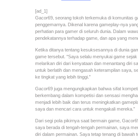
[ad_1]
Gacor69, seorang tokoh terkemuka di komunitas ga
penggemarnya. Dikenal karena gameplay-nya yang t
perhatian para gamer di seluruh dunia. Dalam wawan
pendekatannya terhadap game, dan apa yang mend
Ketika ditanya tentang kesuksesannya di dunia g
game tersebut. “Saya selalu menyukai game sejak s
melarikan diri dari kenyataan dan menantang diri 
untuk berlatih dan mengasah keterampilan saya, s
ke tingkat yang lebih tinggi.”
Gacor69 juga mengungkapkan bahwa sifat kompeti
berkembang dalam kompetisi dan sensasi menghada
menjadi lebih baik dan terus meningkatkan gameplay
saya dan mencari cara untuk mengakali mereka.”
Dari segi pola pikirnya saat bermain game, Gacor
saya berada di tengah-tengah permainan, saya 
diri dalam permainan. Saya tetap tenang di bawa