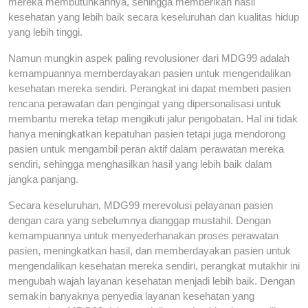
mereka membutuhkannya, sehingga memberikan hasil
kesehatan yang lebih baik secara keseluruhan dan kualitas hidup
yang lebih tinggi.
Namun mungkin aspek paling revolusioner dari MDG99 adalah
kemampuannya memberdayakan pasien untuk mengendalikan
kesehatan mereka sendiri. Perangkat ini dapat memberi pasien
rencana perawatan dan pengingat yang dipersonalisasi untuk
membantu mereka tetap mengikuti jalur pengobatan. Hal ini tidak
hanya meningkatkan kepatuhan pasien tetapi juga mendorong
pasien untuk mengambil peran aktif dalam perawatan mereka
sendiri, sehingga menghasilkan hasil yang lebih baik dalam
jangka panjang.
Secara keseluruhan, MDG99 merevolusi pelayanan pasien
dengan cara yang sebelumnya dianggap mustahil. Dengan
kemampuannya untuk menyederhanakan proses perawatan
pasien, meningkatkan hasil, dan memberdayakan pasien untuk
mengendalikan kesehatan mereka sendiri, perangkat mutakhir ini
mengubah wajah layanan kesehatan menjadi lebih baik. Dengan
semakin banyaknya penyedia layanan kesehatan yang