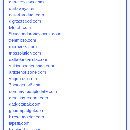
cartelreviews.com
surfsway.com
nailartproduct.com
digitactseed.com
lvlcraft.com
90secondmoneyloans.com
xenmicro.com
rodrovers.com
tripssolution.com
satta-king-india.com
yukigassencanada.com
articlehorizone.com
yuqqbbzp.com
7betagents6.com
coronavirusuptodate.com
crackinstreams.com
gadgetspak.com
gearsngadget.com
hireseodoctor.com
lapsfit.com
levelup-fast.com