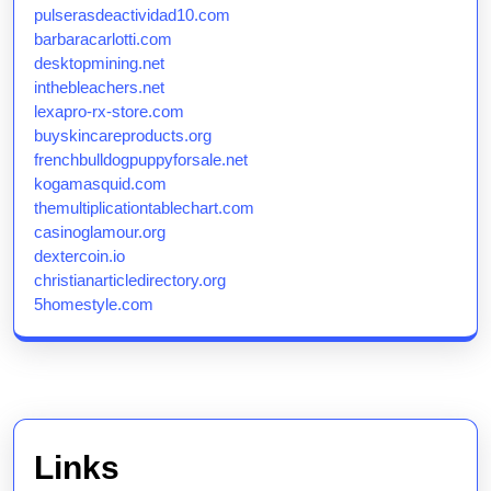
pulserasdeactividad10.com
barbaracarlotti.com
desktopmining.net
inthebleachers.net
lexapro-rx-store.com
buyskincareproducts.org
frenchbulldogpuppyforsale.net
kogamasquid.com
themultiplicationtablechart.com
casinoglamour.org
dextercoin.io
christianarticledirectory.org
5homestyle.com
Links