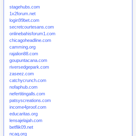
stagehubs.com
1x2forum.net
login99bet.com
secretcourtesans.com
onlinebahisforum1.com
chicagoheadline.com
camming.org
rajalion88.com
goupuntacana.com
riversedgepark.com
zaseez.com
catchycrunch.com
nofaphub.com
nefertitingalls.com
patsyscreations.com
income4proof.com
educaritas.org
lensajelajah.com
betflik09.net
ncaq.org