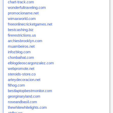
chart-track.com
wonderfultraveling.com
promocioname.net
wimaxworld.com
freeonlinecricketgames.net
bestcashing.biz
firerestrictions.us
archiesbrooklyn.com
muambeiros.net
infozblog.com
chonbaihat.com
elblogdeoscargonzalez.com
webpromote.net
steroids-store.co
arteydecoracion.net
fithog.com
bestlaptopbestmonitor.com
georginaryland.com
roseandbasil.com
thewhitewhitelights.com
atdhe.ws