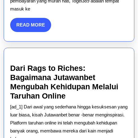
pembayaran yang murah hati, Togel389 adalah tempat
Togel389:
masuk ke
Panduan
Komprehen
READ
READ MORE
MORE
Dari Rags to Riches:
Bagaimana Jutawanbet
Mengubah Kehidupan Melalui
Dari
Taruhan Online
Rags
[ad_1] Dari awal yang sederhana hingga kesuksesan yang
to
luar biasa, kisah Jutawanbet benar -benar menginspirasi.
Riches:
Platform taruhan online ini telah mengubah kehidupan
banyak orang, membawa mereka dari kain menjadi
Bagaimana