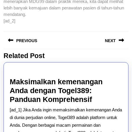
menerapkan MDG99 dalam praktik mereka, kita dapat melihat
lebih banyak kemajuan dalam perawatan pasien di tahun-tahun
mendatang.
[ad_2]
Post
PREVIOUS
NEXT
navigation
Related Post
Previous
Next
post:
post:
Maksimalkan kemenangan
Anda dengan Togel389:
Maksimalk
Panduan Komprehensif
kemenanga
[ad_1] Jika Anda ingin memaksimalkan kemenangan Anda
Anda
di dunia perjudian online, Togel389 adalah platform untuk
dengan
Anda. Dengan berbagai macam permainan dan