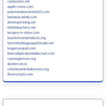
cartourism.net
apple-cores.com
pulserasdeactividad10.com
barbaracarlotti.com
desktopmining.net
inthebleachers.net
lexapro-rx-store.com
buyskincareproducts.org
frenchbulldogpuppyforsale.net
kogamasquid.com
themultiplicationtablechart.com
casinoglamour.org
dextercoin.io
christianarticledirectory.org
5homestyle.com