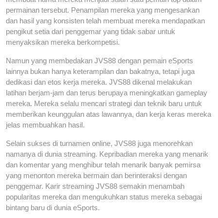
permainan tersebut. Penampilan mereka yang mengesankan
dan hasil yang konsisten telah membuat mereka mendapatkan
pengikut setia dari penggemar yang tidak sabar untuk
menyaksikan mereka berkompetisi.
Namun yang membedakan JVS88 dengan pemain eSports
lainnya bukan hanya keterampilan dan bakatnya, tetapi juga
dedikasi dan etos kerja mereka. JVS88 dikenal melakukan
latihan berjam-jam dan terus berupaya meningkatkan gameplay
mereka. Mereka selalu mencari strategi dan teknik baru untuk
memberikan keunggulan atas lawannya, dan kerja keras mereka
jelas membuahkan hasil.
Selain sukses di turnamen online, JVS88 juga menorehkan
namanya di dunia streaming. Kepribadian mereka yang menarik
dan komentar yang menghibur telah menarik banyak pemirsa
yang menonton mereka bermain dan berinteraksi dengan
penggemar. Karir streaming JVS88 semakin menambah
popularitas mereka dan mengukuhkan status mereka sebagai
bintang baru di dunia eSports.