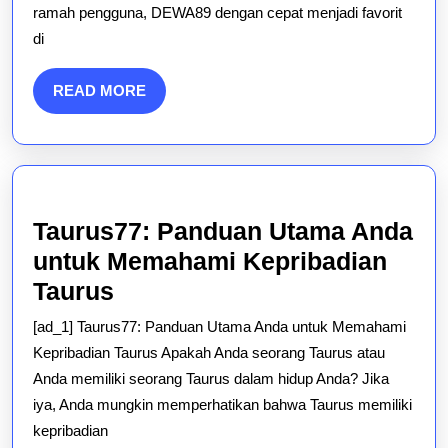
ramah pengguna, DEWA89 dengan cepat menjadi favorit
komun
di
game
online
READ
READ MORE
MORE
Taurus77: Panduan Utama Anda
untuk Memahami Kepribadian
Taurus77:
Taurus
Panduan
[ad_1] Taurus77: Panduan Utama Anda untuk Memahami
Utama
Kepribadian Taurus Apakah Anda seorang Taurus atau
Anda
Anda memiliki seorang Taurus dalam hidup Anda? Jika
iya, Anda mungkin memperhatikan bahwa Taurus memiliki
untuk
kepribadian
Memahami