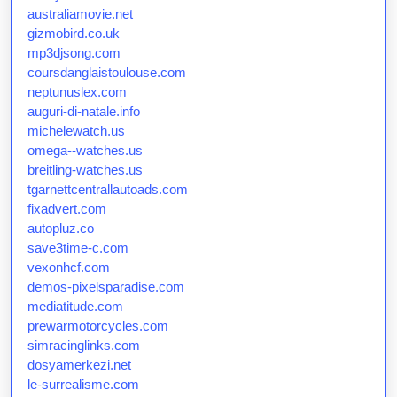
australiamovie.net
gizmobird.co.uk
mp3djsong.com
coursdanglaistoulouse.com
neptunuslex.com
auguri-di-natale.info
michelewatch.us
omega--watches.us
breitling-watches.us
tgarnettcentrallautoads.com
fixadvert.com
autopluz.co
save3time-c.com
vexonhcf.com
demos-pixelsparadise.com
mediatitude.com
prewarmotorcycles.com
simracinglinks.com
dosyamerkezi.net
le-surrealisme.com