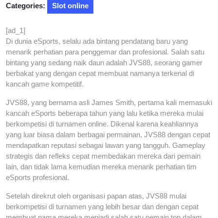
Categories:
Slot online
[ad_1]
Di dunia eSports, selalu ada bintang pendatang baru yang
menarik perhatian para penggemar dan profesional. Salah satu
bintang yang sedang naik daun adalah JVS88, seorang gamer
berbakat yang dengan cepat membuat namanya terkenal di
kancah game kompetitif.
JVS88, yang bernama asli James Smith, pertama kali memasuki
kancah eSports beberapa tahun yang lalu ketika mereka mulai
berkompetisi di turnamen online. Dikenal karena keahliannya
yang luar biasa dalam berbagai permainan, JVS88 dengan cepat
mendapatkan reputasi sebagai lawan yang tangguh. Gameplay
strategis dan refleks cepat membedakan mereka dari pemain
lain, dan tidak lama kemudian mereka menarik perhatian tim
eSports profesional.
Setelah direkrut oleh organisasi papan atas, JVS88 mulai
berkompetisi di turnamen yang lebih besar dan dengan cepat
membuat nama mereka menjadi salah satu pemain top dalam