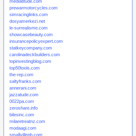
mediatitude.com
prewarmotorcycles.com
simracinglinks.com
dosyamerkezi.net
le-surrealisme.com
showcasebeauty.com
insurancepolicyexpert.com
statkeycompany.com
carolinadeckbuilders.com
topinvestingblog.com
top50tools.com
the-rep.com
saltyfranks.com
annerani.com
jazzatude.com
0022pa.com
zeroshare.info
bilesinc.com
milaretreatnz.com
modaagi.com
smallvilleph.com