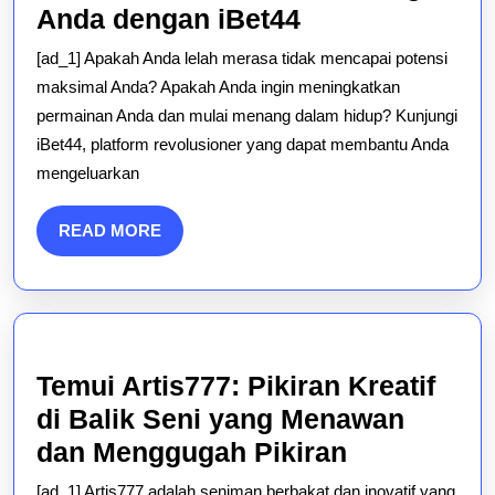
Bebaskan
Anda dengan iBet44
Potensi
[ad_1] Apakah Anda lelah merasa tidak mencapai potensi
Kemenangan
maksimal Anda? Apakah Anda ingin meningkatkan
Anda
permainan Anda dan mulai menang dalam hidup? Kunjungi
iBet44, platform revolusioner yang dapat membantu Anda
dengan
mengeluarkan
iBet44
READ
READ MORE
MORE
Temui Artis777: Pikiran Kreatif
di Balik Seni yang Menawan
Temui
dan Menggugah Pikiran
Artis777:
[ad_1] Artis777 adalah seniman berbakat dan inovatif yang