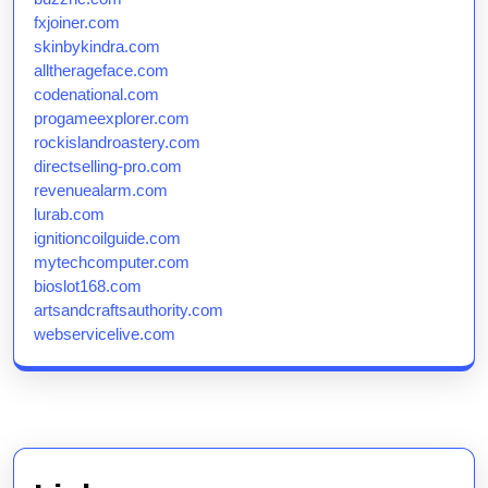
fxjoiner.com
skinbykindra.com
alltherageface.com
codenational.com
progameexplorer.com
rockislandroastery.com
directselling-pro.com
revenuealarm.com
lurab.com
ignitioncoilguide.com
mytechcomputer.com
bioslot168.com
artsandcraftsauthority.com
webservicelive.com