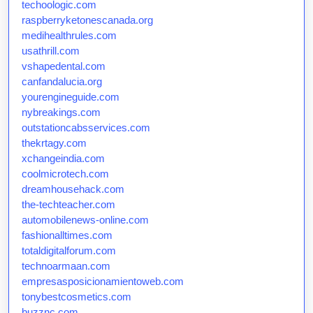
techoologic.com
raspberryketonescanada.org
medihealthrules.com
usathrill.com
vshapedental.com
canfandalucia.org
yourengineguide.com
nybreakings.com
outstationcabsservices.com
thekrtagy.com
xchangeindia.com
coolmicrotech.com
dreamhousehack.com
the-techteacher.com
automobilenews-online.com
fashionalltimes.com
totaldigitalforum.com
technoarmaan.com
empresasposicionamientoweb.com
tonybestcosmetics.com
buzznc.com