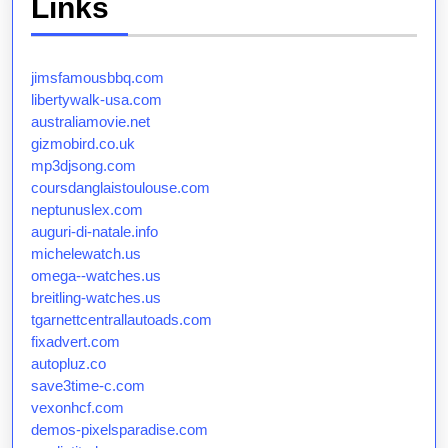
Links
jimsfamousbbq.com
libertywalk-usa.com
australiamovie.net
gizmobird.co.uk
mp3djsong.com
coursdanglaistoulouse.com
neptunuslex.com
auguri-di-natale.info
michelewatch.us
omega--watches.us
breitling-watches.us
tgarnettcentrallautoads.com
fixadvert.com
autopluz.co
save3time-c.com
vexonhcf.com
demos-pixelsparadise.com