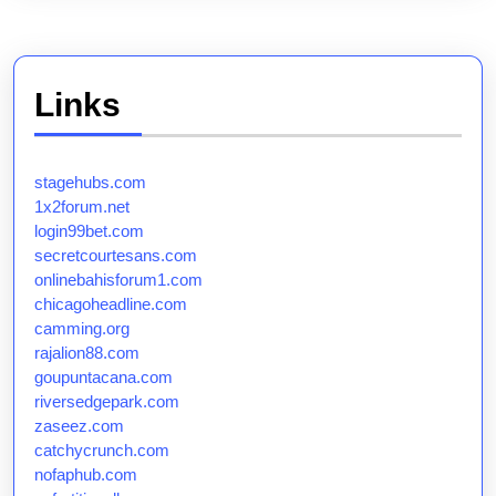
Links
stagehubs.com
1x2forum.net
login99bet.com
secretcourtesans.com
onlinebahisforum1.com
chicagoheadline.com
camming.org
rajalion88.com
goupuntacana.com
riversedgepark.com
zaseez.com
catchycrunch.com
nofaphub.com