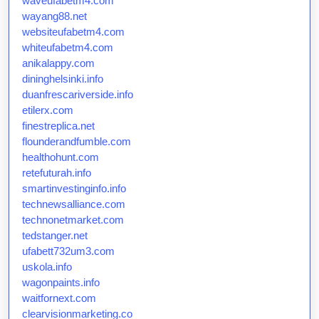
waveufabetm4.com
wayang88.net
websiteufabetm4.com
whiteufabetm4.com
anikalappy.com
dininghelsinki.info
duanfrescariverside.info
etilerx.com
finestreplica.net
flounderandfumble.com
healthohunt.com
retefuturah.info
smartinvestinginfo.info
technewsalliance.com
technonetmarket.com
tedstanger.net
ufabett732um3.com
uskola.info
wagonpaints.info
waitfornext.com
clearvisionmarketing.co