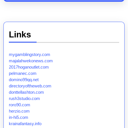
Links
mygamblingstory.com
majalahwekonews.com
2017hoganoutlet.com
pelmanec.com
domino99qq.net
directoryoftheweb.com
donttellashton.com
rush3studio.com
roro90.com
herzio.com
in-hi5.com
krainafantasy.info