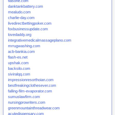
fiasone.com
danktankbattery.com
mealudo.com
charlie-day.com
livedirectbettingpoker.com
foxbusinessupdate.com
lovedaddy.org
integrativemedicalmassageplano.com
mrrugwashing.com
acb-bankia.com
flash-es.net
upshak.com
backsilo.com
siviralqq.com
impressionresorthoian.com
bestfreakingclothesever.com
falling-film-evaporator.com
sumuslawfirm.com
nursingprowriters.com
greenmountainthreadwear.com
acutedispensary.com