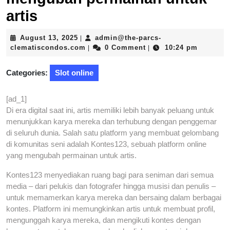
artis
August
August 13, 2025
admin@the-parcs-
|
13,
admin@the-
clematiscondos.com
0 Comment
10:24 pm
|
|
2025
parcs-
clematiscondos.com
Categories:
Slot online
[ad_1]
Di era digital saat ini, artis memiliki lebih banyak peluang untuk
menunjukkan karya mereka dan terhubung dengan penggemar
di seluruh dunia. Salah satu platform yang membuat gelombang
di komunitas seni adalah Kontes123, sebuah platform online
yang mengubah permainan untuk artis.
Kontes123 menyediakan ruang bagi para seniman dari semua
media – dari pelukis dan fotografer hingga musisi dan penulis –
untuk memamerkan karya mereka dan bersaing dalam berbagai
kontes. Platform ini memungkinkan artis untuk membuat profil,
mengunggah karya mereka, dan mengikuti kontes dengan