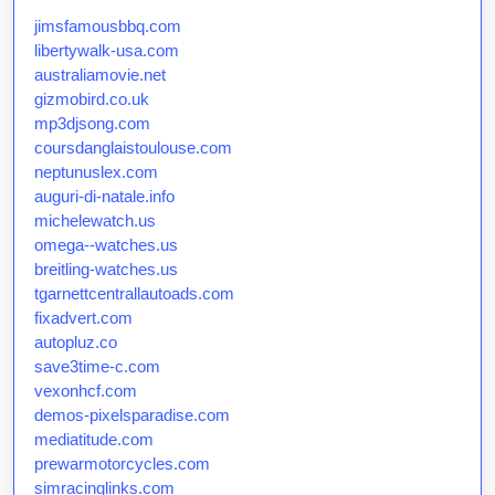
jimsfamousbbq.com
libertywalk-usa.com
australiamovie.net
gizmobird.co.uk
mp3djsong.com
coursdanglaistoulouse.com
neptunuslex.com
auguri-di-natale.info
michelewatch.us
omega--watches.us
breitling-watches.us
tgarnettcentrallautoads.com
fixadvert.com
autopluz.co
save3time-c.com
vexonhcf.com
demos-pixelsparadise.com
mediatitude.com
prewarmotorcycles.com
simracinglinks.com