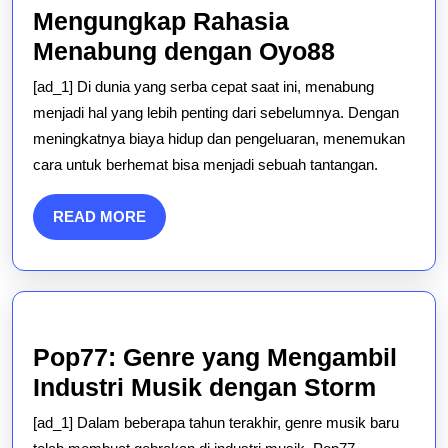
Mengungkap Rahasia
Mengung
Menabung dengan Oyo88
Rahasia
[ad_1] Di dunia yang serba cepat saat ini, menabung
Menabun
menjadi hal yang lebih penting dari sebelumnya. Dengan
dengan
meningkatnya biaya hidup dan pengeluaran, menemukan
cara untuk berhemat bisa menjadi sebuah tantangan.
Oyo88
READ
READ MORE
MORE
Pop77: Genre yang Mengambil
Pop77
Industri Musik dengan Storm
Genre
[ad_1] Dalam beberapa tahun terakhir, genre musik baru
yang