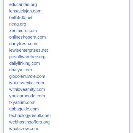
educaritas.org
lensajelajah.com
betflik09.net
ncaq.org
xenmicro.com
onlineshopera.com
dartyfresh.com
lewisenterprises.net
pcsoftwarefree.org
dailylinking.com
dnafyx.com
giocolenuvole.com
iyouessential.com
withloveamity.com
youlearncode.com
fxyatirim.com
abbuguide.com
technologyresult.com
webhostingoffers.org
whatszow.com