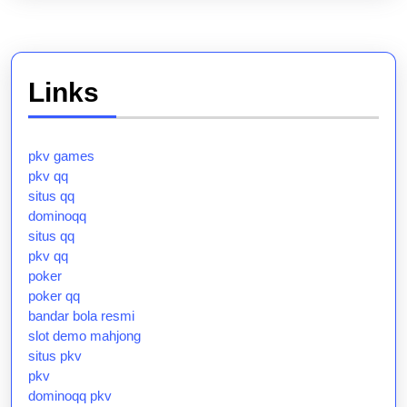
Links
pkv games
pkv qq
situs qq
dominoqq
situs qq
pkv qq
poker
poker qq
bandar bola resmi
slot demo mahjong
situs pkv
pkv
dominoqq pkv