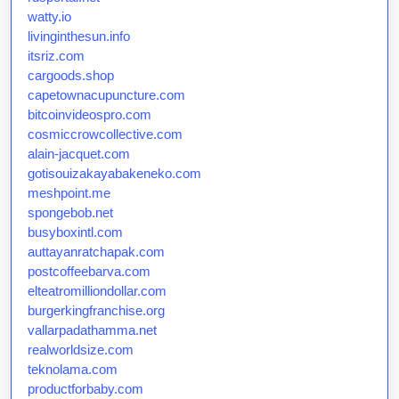
watty.io
livinginthesun.info
itsriz.com
cargoods.shop
capetownacupuncture.com
bitcoinvideospro.com
cosmiccrowcollective.com
alain-jacquet.com
gotisouizakayabakeneko.com
meshpoint.me
spongebob.net
busyboxintl.com
auttayanratchapak.com
postcoffeebarva.com
elteatromilliondollar.com
burgerkingfranchise.org
vallarpadathamma.net
realworldsize.com
teknolama.com
productforbaby.com