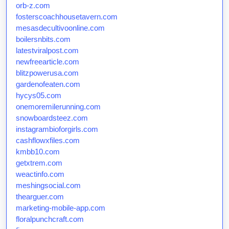
orb-z.com
fosterscoachhousetavern.com
mesasdecultivoonline.com
boilersnbits.com
latestviralpost.com
newfreearticle.com
blitzpowerusa.com
gardenofeaten.com
hycys05.com
onemoremilerunning.com
snowboardsteez.com
instagrambioforgirls.com
cashflowxfiles.com
kmbb10.com
getxtrem.com
weactinfo.com
meshingsocial.com
thearguer.com
marketing-mobile-app.com
floralpunchcraft.com