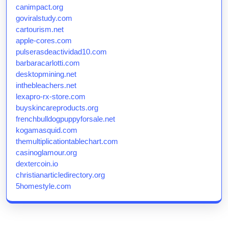
canimpact.org
goviralstudy.com
cartourism.net
apple-cores.com
pulserasdeactividad10.com
barbaracarlotti.com
desktopmining.net
inthebleachers.net
lexapro-rx-store.com
buyskincareproducts.org
frenchbulldogpuppyforsale.net
kogamasquid.com
themultiplicationtablechart.com
casinoglamour.org
dextercoin.io
christianarticledirectory.org
5homestyle.com