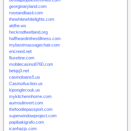
georginaryland.com
roseandbasil.com
thewhitewhitelights.com
atdhe.ws
heckrodtwetland.org
halfheardinthestillness.com
mybestmassagechair.com
ericreed.net
fluxetine.com
mobilecasino8760.com
betqq3.net
casinoloans5.us
CasinoAuction.us
kipooglecouk.us
mykitchennhome.com
aumoulinvert.com
thefoodiepassport.com
superwindowproject.com
papibakigrafo.com
icanhazjs.com