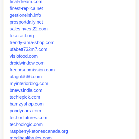
final-dream.com
finest-replica.net
gestioneinh.info
prosportdaily.net
salesinvest22.com
teseract.org
trendy-ama-shop.com
ufabett732m7.com
visiofood.com
droidwindow.com
freeprsubmission.com
ufagold666.com
myinteriorblog.com
bnewsindia.com
techiepick.com
bamzyshop.com
pondycars.com
techonfutures.com
techoologic.com
raspberryketonescanada.org
medihealthrules.com