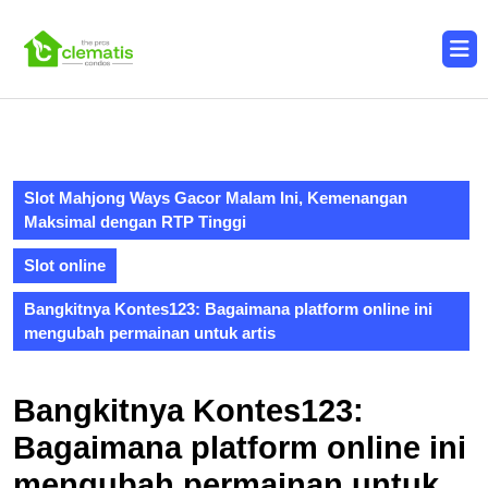
Skip
to
O
content
B
Skip
to
content
Slot Mahjong Ways Gacor Malam Ini, Kemenangan
Maksimal dengan RTP Tinggi
Slot online
Bangkitnya Kontes123: Bagaimana platform online ini
mengubah permainan untuk artis
Bangkitnya Kontes123:
Bagaimana platform online ini
mengubah permainan untuk