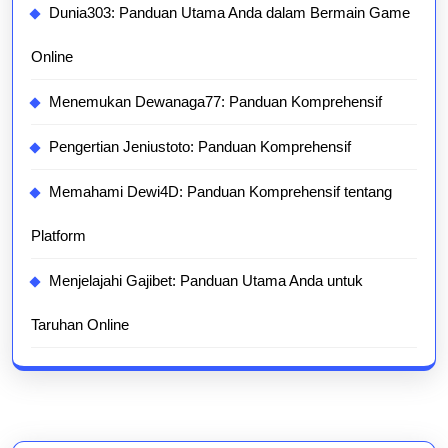
Dunia303: Panduan Utama Anda dalam Bermain Game
Online
Menemukan Dewanaga77: Panduan Komprehensif
Pengertian Jeniustoto: Panduan Komprehensif
Memahami Dewi4D: Panduan Komprehensif tentang
Platform
Menjelajahi Gajibet: Panduan Utama Anda untuk
Taruhan Online