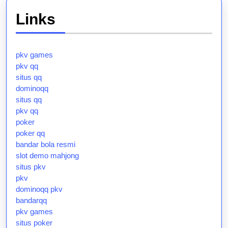
Links
pkv games
pkv qq
situs qq
dominoqq
situs qq
pkv qq
poker
poker qq
bandar bola resmi
slot demo mahjong
situs pkv
pkv
dominoqq pkv
bandarqq
pkv games
situs poker