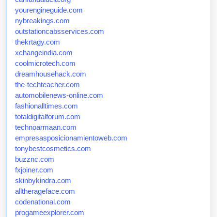
yourengineguide.com
nybreakings.com
outstationcabsservices.com
thekrtagy.com
xchangeindia.com
coolmicrotech.com
dreamhousehack.com
the-techteacher.com
automobilenews-online.com
fashionalltimes.com
totaldigitalforum.com
technoarmaan.com
empresasposicionamientoweb.com
tonybestcosmetics.com
buzznc.com
fxjoiner.com
skinbykindra.com
alltherageface.com
codenational.com
progameexplorer.com