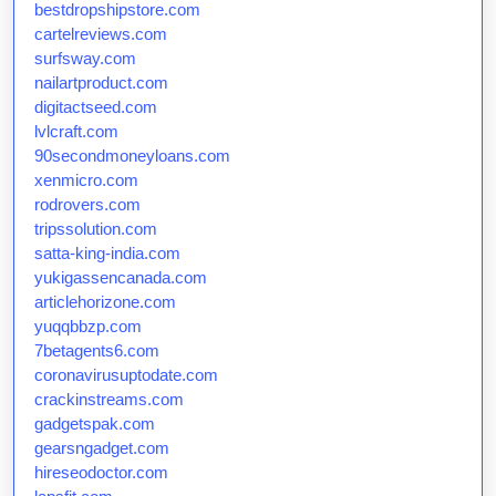
bestdropshipstore.com
cartelreviews.com
surfsway.com
nailartproduct.com
digitactseed.com
lvlcraft.com
90secondmoneyloans.com
xenmicro.com
rodrovers.com
tripssolution.com
satta-king-india.com
yukigassencanada.com
articlehorizone.com
yuqqbbzp.com
7betagents6.com
coronavirusuptodate.com
crackinstreams.com
gadgetspak.com
gearsngadget.com
hireseodoctor.com