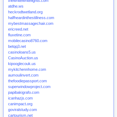
thewhitewhitelights.com
atdhe.ws
heckrodtwetland.org
halfheardinthestillness.com
mybestmassagechair.com
ericreed.net
fluxetine.com
mobilecasino8760.com
betqq3.net
casinoloans5.us
CasinoAuction.us
kipooglecouk.us
mykitchennhome.com
aumoulinvert.com
thefoodiepassport.com
superwindowproject.com
papibakigrafo.com
icanhazjs.com
canimpact.org
goviralstudy.com
cartourism.net