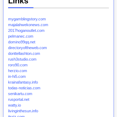
Links
mygamblingstory.com
majalahwekonews.com
2017hoganoutlet.com
pelmanec.com
domino99qq.net
directoryoftheweb.com
donttellashton.com
rush3studio.com
roro90.com
herzio.com
in-hi5.com
krainafantasy.info
todas-noticias.com
senikartu.com
rusportal.net
watty.io
livinginthesun.info
itsriz.com