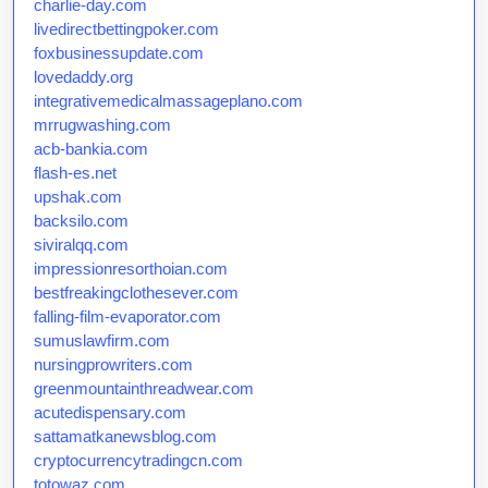
charlie-day.com
livedirectbettingpoker.com
foxbusinessupdate.com
lovedaddy.org
integrativemedicalmassageplano.com
mrrugwashing.com
acb-bankia.com
flash-es.net
upshak.com
backsilo.com
siviralqq.com
impressionresorthoian.com
bestfreakingclothesever.com
falling-film-evaporator.com
sumuslawfirm.com
nursingprowriters.com
greenmountainthreadwear.com
acutedispensary.com
sattamatkanewsblog.com
cryptocurrencytradingcn.com
totowaz.com