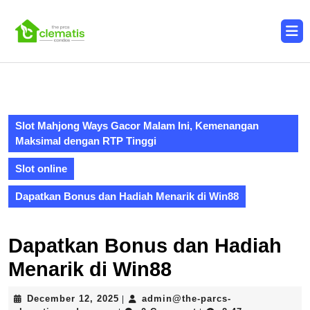
Skip
to
O
content
B
Skip
to
content
Slot Mahjong Ways Gacor Malam Ini, Kemenangan
Maksimal dengan RTP Tinggi
Slot online
Dapatkan Bonus dan Hadiah Menarik di Win88
Dapatkan Bonus dan Hadiah
Menarik di Win88
December
December 12, 2025
admin@the-parcs-
|