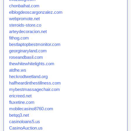
chonbaihat.com
elblogdeoscargonzalez.com
webpromote.net
steroids-store.co
arteydecoracion.net
fithog.com
bestlaptopbestmonitor.com
georginaryland.com
roseandbasil.com
thewhitewhitelights.com
atdhe.ws
heckrodtwetland.org
halfheardinthestillness.com
mybestmassagechair.com
ericreed.net
fluxetine.com
mobilecasino8760.com
betqq3.net
casinoloans5.us
CasinoAuction.us