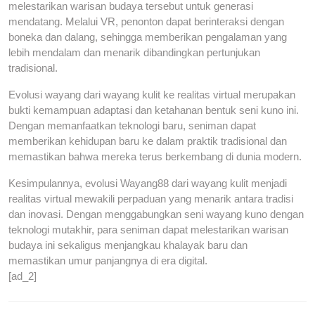
melestarikan warisan budaya tersebut untuk generasi
mendatang. Melalui VR, penonton dapat berinteraksi dengan
boneka dan dalang, sehingga memberikan pengalaman yang
lebih mendalam dan menarik dibandingkan pertunjukan
tradisional.
Evolusi wayang dari wayang kulit ke realitas virtual merupakan
bukti kemampuan adaptasi dan ketahanan bentuk seni kuno ini.
Dengan memanfaatkan teknologi baru, seniman dapat
memberikan kehidupan baru ke dalam praktik tradisional dan
memastikan bahwa mereka terus berkembang di dunia modern.
Kesimpulannya, evolusi Wayang88 dari wayang kulit menjadi
realitas virtual mewakili perpaduan yang menarik antara tradisi
dan inovasi. Dengan menggabungkan seni wayang kuno dengan
teknologi mutakhir, para seniman dapat melestarikan warisan
budaya ini sekaligus menjangkau khalayak baru dan
memastikan umur panjangnya di era digital.
[ad_2]
Post