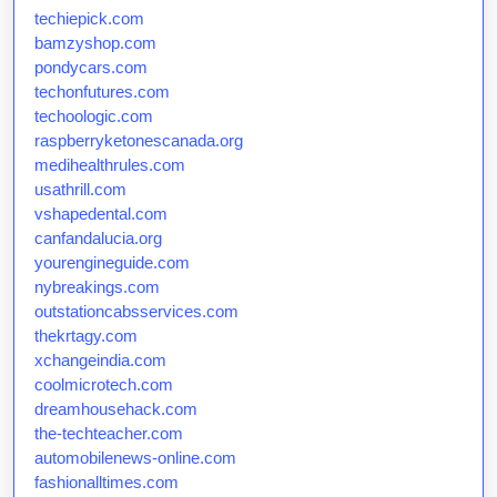
techiepick.com
bamzyshop.com
pondycars.com
techonfutures.com
techoologic.com
raspberryketonescanada.org
medihealthrules.com
usathrill.com
vshapedental.com
canfandalucia.org
yourengineguide.com
nybreakings.com
outstationcabsservices.com
thekrtagy.com
xchangeindia.com
coolmicrotech.com
dreamhousehack.com
the-techteacher.com
automobilenews-online.com
fashionalltimes.com