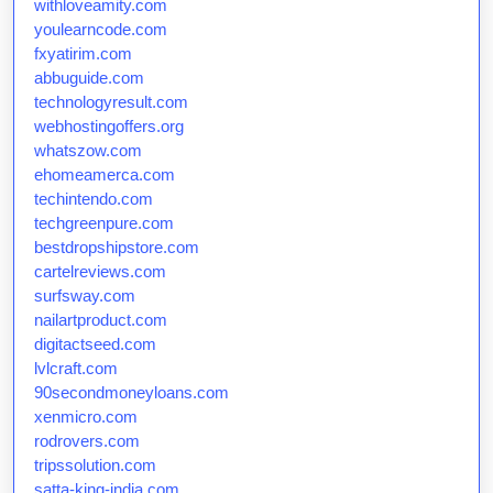
withloveamity.com
youlearncode.com
fxyatirim.com
abbuguide.com
technologyresult.com
webhostingoffers.org
whatszow.com
ehomeamerca.com
techintendo.com
techgreenpure.com
bestdropshipstore.com
cartelreviews.com
surfsway.com
nailartproduct.com
digitactseed.com
lvlcraft.com
90secondmoneyloans.com
xenmicro.com
rodrovers.com
tripssolution.com
satta-king-india.com