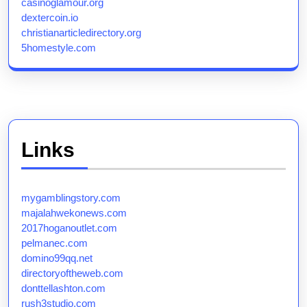
casinoglamour.org
dextercoin.io
christianarticledirectory.org
5homestyle.com
Links
mygamblingstory.com
majalahwekonews.com
2017hoganoutlet.com
pelmanec.com
domino99qq.net
directoryoftheweb.com
donttellashton.com
rush3studio.com