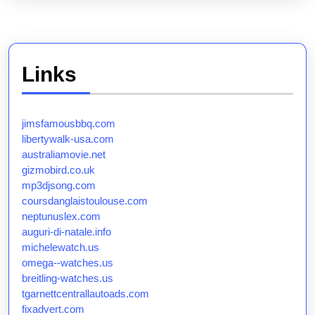
Links
jimsfamousbbq.com
libertywalk-usa.com
australiamovie.net
gizmobird.co.uk
mp3djsong.com
coursdanglaistoulouse.com
neptunuslex.com
auguri-di-natale.info
michelewatch.us
omega--watches.us
breitling-watches.us
tgarnettcentrallautoads.com
fixadvert.com