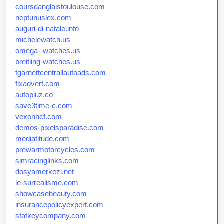
coursdanglaistoulouse.com
neptunuslex.com
auguri-di-natale.info
michelewatch.us
omega--watches.us
breitling-watches.us
tgarnettcentrallautoads.com
fixadvert.com
autopluz.co
save3time-c.com
vexonhcf.com
demos-pixelsparadise.com
mediatitude.com
prewarmotorcycles.com
simracinglinks.com
dosyamerkezi.net
le-surrealisme.com
showcasebeauty.com
insurancepolicyexpert.com
statkeycompany.com