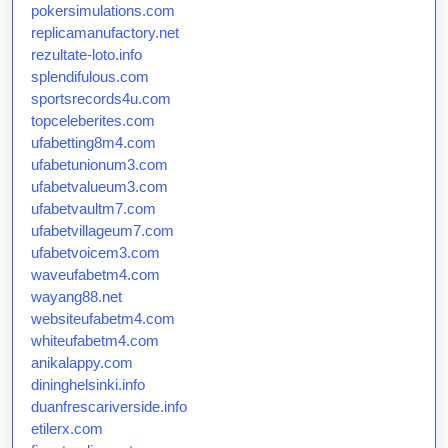
pokersimulations.com
replicamanufactory.net
rezultate-loto.info
splendifulous.com
sportsrecords4u.com
topceleberites.com
ufabetting8m4.com
ufabetunionum3.com
ufabetvalueum3.com
ufabetvaultm7.com
ufabetvillageum7.com
ufabetvoicem3.com
waveufabetm4.com
wayang88.net
websiteufabetm4.com
whiteufabetm4.com
anikalappy.com
dininghelsinki.info
duanfrescariverside.info
etilerx.com