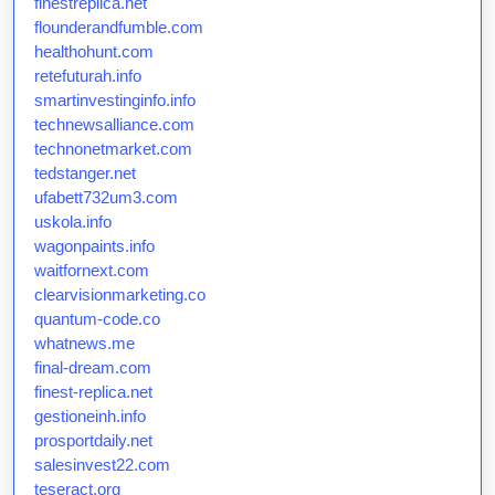
finestreplica.net
flounderandfumble.com
healthohunt.com
retefuturah.info
smartinvestinginfo.info
technewsalliance.com
technonetmarket.com
tedstanger.net
ufabett732um3.com
uskola.info
wagonpaints.info
waitfornext.com
clearvisionmarketing.co
quantum-code.co
whatnews.me
final-dream.com
finest-replica.net
gestioneinh.info
prosportdaily.net
salesinvest22.com
teseract.org