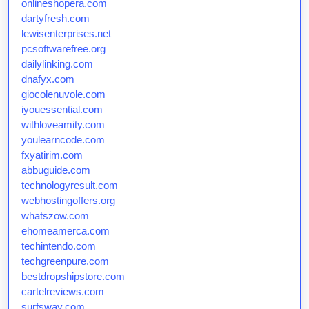
onlineshopera.com
dartyfresh.com
lewisenterprises.net
pcsoftwarefree.org
dailylinking.com
dnafyx.com
giocolenuvole.com
iyouessential.com
withloveamity.com
youlearncode.com
fxyatirim.com
abbuguide.com
technologyresult.com
webhostingoffers.org
whatszow.com
ehomeamerca.com
techintendo.com
techgreenpure.com
bestdropshipstore.com
cartelreviews.com
surfsway.com