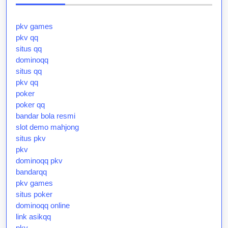
pkv games
pkv qq
situs qq
dominoqq
situs qq
pkv qq
poker
poker qq
bandar bola resmi
slot demo mahjong
situs pkv
pkv
dominoqq pkv
bandarqq
pkv games
situs poker
dominoqq online
link asikqq
pkv