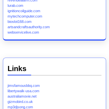
revenuealarm.com
lurab.com
ignitioncoilguide.com
mytechcomputer.com
bioslot168.com
artsandcraftsauthority.com
webservicelive.com
Links
jimsfamousbbq.com
libertywalk-usa.com
australiamovie.net
gizmobird.co.uk
mp3djsong.com