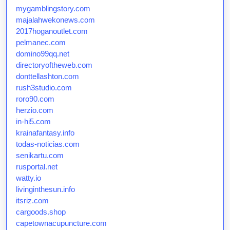
mygamblingstory.com
majalahwekonews.com
2017hoganoutlet.com
pelmanec.com
domino99qq.net
directoryoftheweb.com
donttellashton.com
rush3studio.com
roro90.com
herzio.com
in-hi5.com
krainafantasy.info
todas-noticias.com
senikartu.com
rusportal.net
watty.io
livinginthesun.info
itsriz.com
cargoods.shop
capetownacupuncture.com