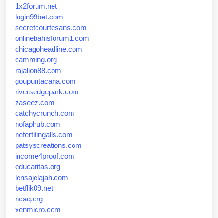
1x2forum.net
login99bet.com
secretcourtesans.com
onlinebahisforum1.com
chicagoheadline.com
camming.org
rajalion88.com
goupuntacana.com
riversedgepark.com
zaseez.com
catchycrunch.com
nofaphub.com
nefertitingalls.com
patsyscreations.com
income4proof.com
educaritas.org
lensajelajah.com
betflik09.net
ncaq.org
xenmicro.com