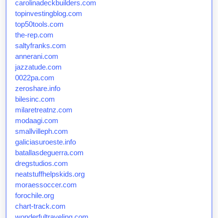
carolinadeckbuilders.com
topinvestingblog.com
top50tools.com
the-rep.com
saltyfranks.com
annerani.com
jazzatude.com
0022pa.com
zeroshare.info
bilesinc.com
milaretreatnz.com
modaagi.com
smallvilleph.com
galiciasuroeste.info
batallasdeguerra.com
dregstudios.com
neatstuffhelpskids.org
moraessoccer.com
forochile.org
chart-track.com
wonderfultraveling.com