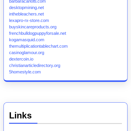
barbaracarlotti.com
desktopmining.net
inthebleachers.net
lexapro-rx-store.com
buyskincareproducts.org
frenchbulldogpuppyforsale.net
kogamasquid.com
themultiplicationtablechart.com
casinoglamour.org
dextercoin.io
christianarticledirectory.org
5homestyle.com
Links