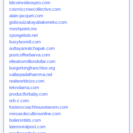
bitcoinvideospro.com
cosmiccrowcollective.com
alain-jacquet.com
gotisouizakayabakeneko.com
meshpoint.me
spongebob.net
busyboxintl.com
auttayanratchapak.com
postcoffeebarva.com
elteatromilliondollar.com
burgerkingfranchise.org
vallarpadathamma.net
realworldsize.com
teknolama.com
productforbaby.com
orb-z.com
fosterscoachhousetavern.com
mesasdecultivoonline.com
boilersnbits.com
latestviralpost.com