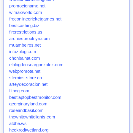
promocioname.net
wimaxworld.com
freeonlinecricketgames.net
bestcashing.biz
firerestrictions.us
archiesbrooklyn.com
muambeiros.net
infozblog.com
chonbaihat.com
elblogdeoscargonzalez.com
webpromote.net
steroids-store.co
arteydecoracion.net
fithog.com
bestlaptopbestmonitor.com
georginaryland.com
roseandbasil.com
thewhitewhitelights.com
atdhe.ws
heckrodtwetland.org