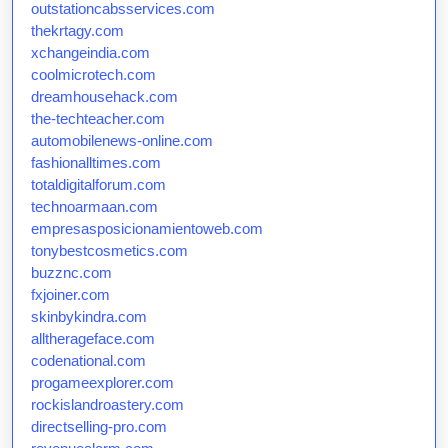
outstationcabsservices.com
thekrtagy.com
xchangeindia.com
coolmicrotech.com
dreamhousehack.com
the-techteacher.com
automobilenews-online.com
fashionalltimes.com
totaldigitalforum.com
technoarmaan.com
empresasposicionamientoweb.com
tonybestcosmetics.com
buzznc.com
fxjoiner.com
skinbykindra.com
alltherageface.com
codenational.com
progameexplorer.com
rockislandroastery.com
directselling-pro.com