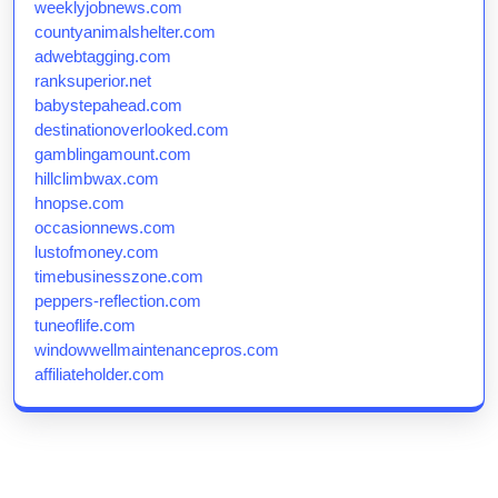
weeklyjobnews.com
countyanimalshelter.com
adwebtagging.com
ranksuperior.net
babystepahead.com
destinationoverlooked.com
gamblingamount.com
hillclimbwax.com
hnopse.com
occasionnews.com
lustofmoney.com
timebusinesszone.com
peppers-reflection.com
tuneoflife.com
windowwellmaintenancepros.com
affiliateholder.com