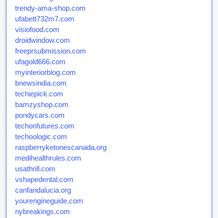
trendy-ama-shop.com
ufabett732m7.com
visiofood.com
droidwindow.com
freeprsubmission.com
ufagold666.com
myinteriorblog.com
bnewsindia.com
techiepick.com
bamzyshop.com
pondycars.com
techonfutures.com
techoologic.com
raspberryketonescanada.org
medihealthrules.com
usathrill.com
vshapedental.com
canfandalucia.org
yourengineguide.com
nybreakings.com