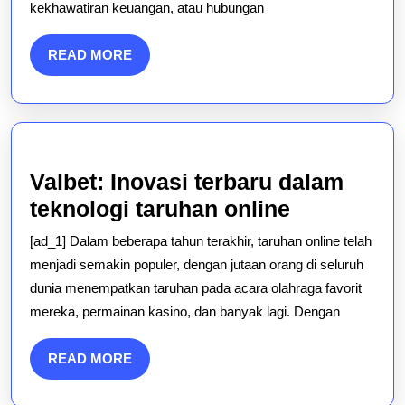
kekhawatiran keuangan, atau hubungan
Alami
untuk
READ
READ MORE
Kecemasan
MORE
dan
Stres
Valbet: Inovasi terbaru dalam
Valbet:
teknologi taruhan online
Inovasi
[ad_1] Dalam beberapa tahun terakhir, taruhan online telah
terbaru
menjadi semakin populer, dengan jutaan orang di seluruh
dalam
dunia menempatkan taruhan pada acara olahraga favorit
mereka, permainan kasino, dan banyak lagi. Dengan
teknologi
taruhan
READ
READ MORE
online
MORE