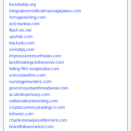
lovedaddy.org
integrativemedicalmassageplano.com
mrrugwashing.com
acb-bankia.com
flash-es.net
upshak.com
backsilo.com
siviralqq.com
impressionresorthoian.com
bestfreakingclothesever.com
falling-film-evaporator.com
sumuslawfirm.com
nursingprowriters.com
greenmountainthreadwear.com
acutedispensary.com
sattamatkanewsblog.com
cryptocurrencytradingcn.com
totowaz.com
charlestonwipesettlement.com
brandfollowmarket.com