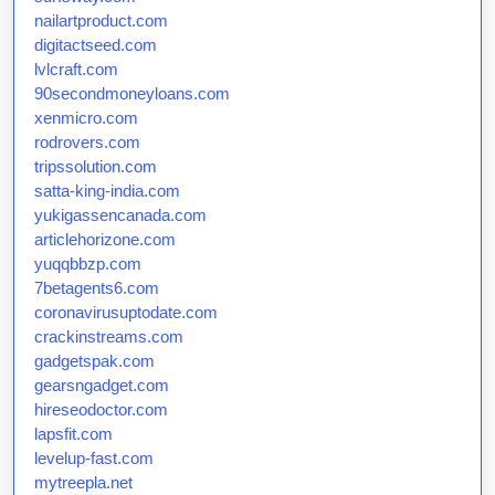
nailartproduct.com
digitactseed.com
lvlcraft.com
90secondmoneyloans.com
xenmicro.com
rodrovers.com
tripssolution.com
satta-king-india.com
yukigassencanada.com
articlehorizone.com
yuqqbbzp.com
7betagents6.com
coronavirusuptodate.com
crackinstreams.com
gadgetspak.com
gearsngadget.com
hireseodoctor.com
lapsfit.com
levelup-fast.com
mytreepla.net