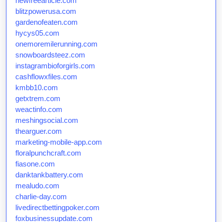
newfreearticle.com
blitzpowerusa.com
gardenofeaten.com
hycys05.com
onemoremilerunning.com
snowboardsteez.com
instagrambioforgirls.com
cashflowxfiles.com
kmbb10.com
getxtrem.com
weactinfo.com
meshingsocial.com
thearguer.com
marketing-mobile-app.com
floralpunchcraft.com
fiasone.com
danktankbattery.com
mealudo.com
charlie-day.com
livedirectbettingpoker.com
foxbusinessupdate.com