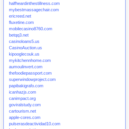
halfheardinthestillness.com
mybestmassagechair.com
ericreed.net
fluxetine.com
mobilecasino8760.com
betqq3.net
casinoloans5.us
CasinoAuction.us
kipooglecouk.us
mykitchennhome.com
aumoulinvert.com
thefoodiepassport.com
superwindowproject.com
papibakigrafo.com
icanhazjs.com
canimpact.org
goviralstudy.com
cartourism.net
apple-cores.com
pulserasdeactividad10.com