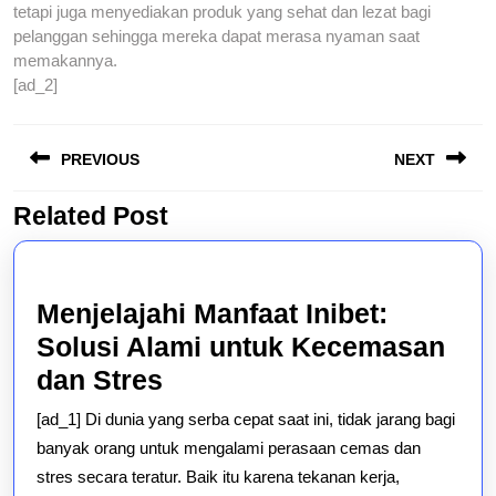
tetapi juga menyediakan produk yang sehat dan lezat bagi
pelanggan sehingga mereka dapat merasa nyaman saat
memakannya.
[ad_2]
Post
PREVIOUS
NEXT
navigation
Related Post
Previous
Next
post:
post:
Menjelajahi Manfaat Inibet:
Solusi Alami untuk Kecemasan
Menjelajahi
dan Stres
Manfaat
[ad_1] Di dunia yang serba cepat saat ini, tidak jarang bagi
Inibet:
banyak orang untuk mengalami perasaan cemas dan
Solusi
stres secara teratur. Baik itu karena tekanan kerja,