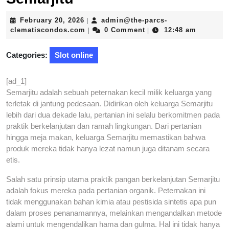
February
February 20, 2026
admin@the-parcs-
|
20,
admin@the-
clematiscondos.com
0 Comment
12:48 am
|
|
2026
parcs-
clematiscondos.com
Categories:
Slot online
[ad_1]
Semarjitu adalah sebuah peternakan kecil milik keluarga yang
terletak di jantung pedesaan. Didirikan oleh keluarga Semarjitu
lebih dari dua dekade lalu, pertanian ini selalu berkomitmen pada
praktik berkelanjutan dan ramah lingkungan. Dari pertanian
hingga meja makan, keluarga Semarjitu memastikan bahwa
produk mereka tidak hanya lezat namun juga ditanam secara
etis.
Salah satu prinsip utama praktik pangan berkelanjutan Semarjitu
adalah fokus mereka pada pertanian organik. Peternakan ini
tidak menggunakan bahan kimia atau pestisida sintetis apa pun
dalam proses penanamannya, melainkan mengandalkan metode
alami untuk mengendalikan hama dan gulma. Hal ini tidak hanya