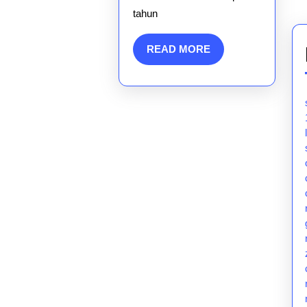
Kehidupan
tahun
dan
Zaman
READ
READ MORE
MORE
Seorang
Influencer
Modern