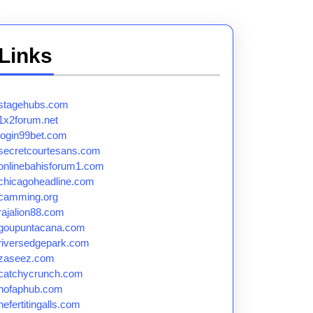
Links
stagehubs.com
1x2forum.net
login99bet.com
secretcourtesans.com
onlinebahisforum1.com
chicagoheadline.com
camming.org
rajalion88.com
goupuntacana.com
riversedgepark.com
zaseez.com
catchycrunch.com
nofaphub.com
nefertitingalls.com