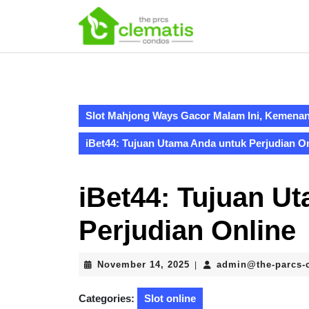
Skip
to
content
Skip
to
content
Slot Mahjong Ways Gacor Malam Ini, Kemena
iBet44: Tujuan Utama Anda untuk Perjudian O
iBet44: Tujuan U
Perjudian Online
November
November 14, 2025
admin@the-parcs-
|
14,
2025
Categories:
Slot online