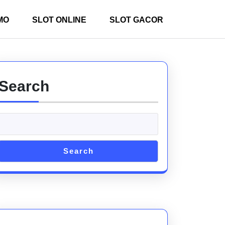
MO
SLOT ONLINE
SLOT GACOR
Search
Search