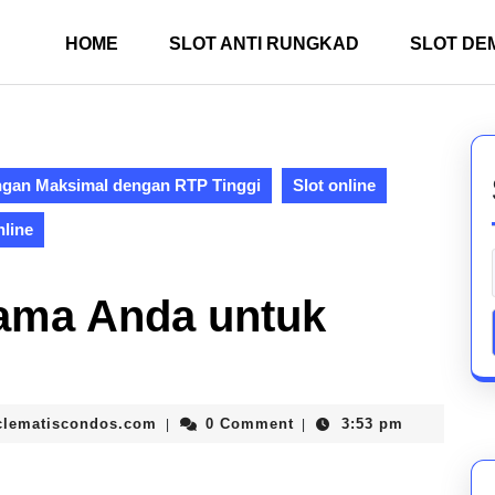
HOME
SLOT ANTI RUNGKAD
SLOT DE
ngan Maksimal dengan RTP Tinggi
Slot online
nline
tama Anda untuk
admin@the-
clematiscondos.com
0 Comment
3:53 pm
|
|
parcs-
clematiscondos.com