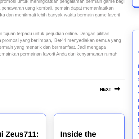
n promosi untuk meningkatkan pengalaman bermain game bagi
ga penawaran uang kembali, pemain dapat memanfaatkan
a dan menikmati lebih banyak waktu bermain game favorit
tujuan terpadu untuk perjudian online. Dengan pilihan
n promosi yang berlimpah, iBet44 menyediakan semua yang
ermain yang menarik dan bermanfaat. Jadi mengapa
 memainkan permainan favorit Anda dari kenyamanan rumah
NEXT
Next
post:
i Zeus711:
Inside the