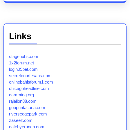
Links
stagehubs.com
1x2forum.net
login99bet.com
secretcourtesans.com
onlinebahisforum1.com
chicagoheadline.com
camming.org
rajalion88.com
goupuntacana.com
riversedgepark.com
zaseez.com
catchycrunch.com