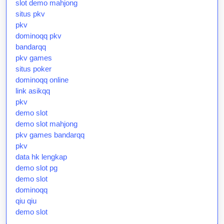
slot demo mahjong
situs pkv
pkv
dominoqq pkv
bandarqq
pkv games
situs poker
dominoqq online
link asikqq
pkv
demo slot
demo slot mahjong
pkv games bandarqq
pkv
data hk lengkap
demo slot pg
demo slot
dominoqq
qiu qiu
demo slot