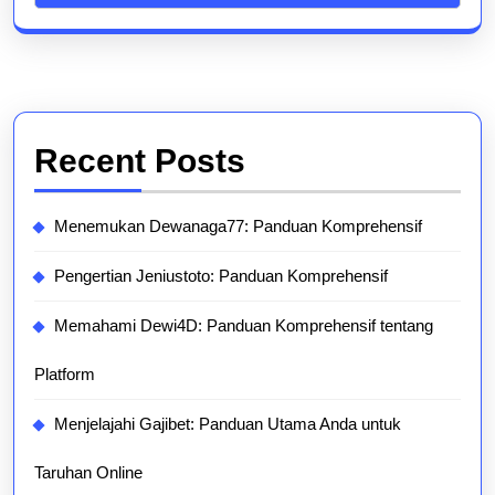
Recent Posts
Menemukan Dewanaga77: Panduan Komprehensif
Pengertian Jeniustoto: Panduan Komprehensif
Memahami Dewi4D: Panduan Komprehensif tentang
Platform
Menjelajahi Gajibet: Panduan Utama Anda untuk
Taruhan Online