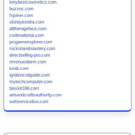
tonybestcosmetics.com
buzznc.com
fxjoiner.com
skinbykindra.com
alltherageface.com
codenational.com
progameexplorer.com
rockislandroastery.com
directselling-pro.com
revenuealarm.com
lurab.com
ignitioncoilguide.com
mytechcomputer.com
bioslot168.com
artsandcraftsauthority.com
webservicelive.com