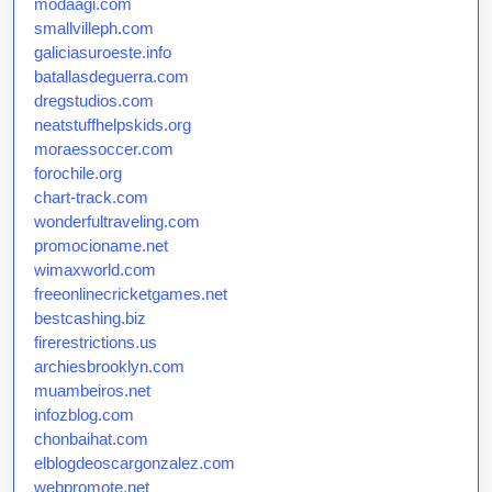
modaagi.com
smallvilleph.com
galiciasuroeste.info
batallasdeguerra.com
dregstudios.com
neatstuffhelpskids.org
moraessoccer.com
forochile.org
chart-track.com
wonderfultraveling.com
promocioname.net
wimaxworld.com
freeonlinecricketgames.net
bestcashing.biz
firerestrictions.us
archiesbrooklyn.com
muambeiros.net
infozblog.com
chonbaihat.com
elblogdeoscargonzalez.com
webpromote.net