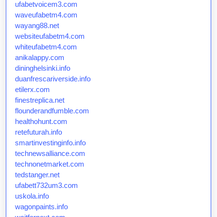
ufabetvoicem3.com
waveufabetm4.com
wayang88.net
websiteufabetm4.com
whiteufabetm4.com
anikalappy.com
dininghelsinki.info
duanfrescariverside.info
etilerx.com
finestreplica.net
flounderandfumble.com
healthohunt.com
retefuturah.info
smartinvestinginfo.info
technewsalliance.com
technonetmarket.com
tedstanger.net
ufabett732um3.com
uskola.info
wagonpaints.info