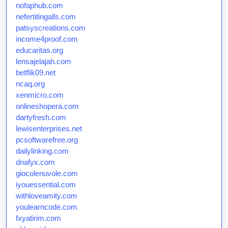
nofaphub.com
nefertitingalls.com
patsyscreations.com
income4proof.com
educaritas.org
lensajelajah.com
betflik09.net
ncaq.org
xenmicro.com
onlineshopera.com
dartyfresh.com
lewisenterprises.net
pcsoftwarefree.org
dailylinking.com
dnafyx.com
giocolenuvole.com
iyouessential.com
withloveamity.com
youlearncode.com
fxyatirim.com