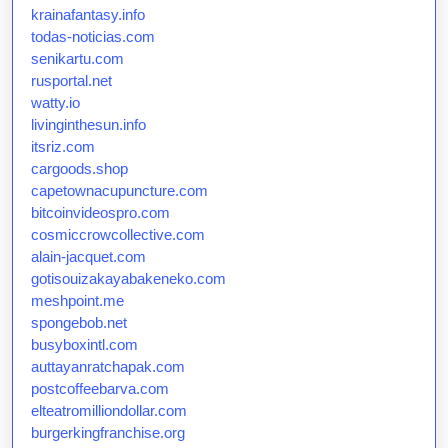
krainafantasy.info
todas-noticias.com
senikartu.com
rusportal.net
watty.io
livinginthesun.info
itsriz.com
cargoods.shop
capetownacupuncture.com
bitcoinvideospro.com
cosmiccrowcollective.com
alain-jacquet.com
gotisouizakayabakeneko.com
meshpoint.me
spongebob.net
busyboxintl.com
auttayanratchapak.com
postcoffeebarva.com
elteatromilliondollar.com
burgerkingfranchise.org