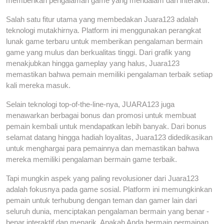
memberikan pengalaman game yang mendalam dan interaktif.
Salah satu fitur utama yang membedakan Juara123 adalah
teknologi mutakhirnya. Platform ini menggunakan perangkat
lunak game terbaru untuk memberikan pengalaman bermain
game yang mulus dan berkualitas tinggi. Dari grafik yang
menakjubkan hingga gameplay yang halus, Juara123
memastikan bahwa pemain memiliki pengalaman terbaik setiap
kali mereka masuk.
Selain teknologi top-of-the-line-nya, JUARA123 juga
menawarkan berbagai bonus dan promosi untuk membuat
pemain kembali untuk mendapatkan lebih banyak. Dari bonus
selamat datang hingga hadiah loyalitas, Juara123 didedikasikan
untuk menghargai para pemainnya dan memastikan bahwa
mereka memiliki pengalaman bermain game terbaik.
Tapi mungkin aspek yang paling revolusioner dari Juara123
adalah fokusnya pada game sosial. Platform ini memungkinkan
pemain untuk terhubung dengan teman dan gamer lain dari
seluruh dunia, menciptakan pengalaman bermain yang benar -
benar interaktif dan menarik. Apakah Anda bermain permainan