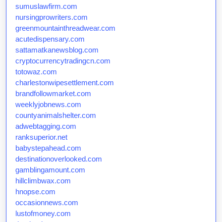
sumuslawfirm.com
nursingprowriters.com
greenmountainthreadwear.com
acutedispensary.com
sattamatkanewsblog.com
cryptocurrencytradingcn.com
totowaz.com
charlestonwipesettlement.com
brandfollowmarket.com
weeklyjobnews.com
countyanimalshelter.com
adwebtagging.com
ranksuperior.net
babystepahead.com
destinationoverlooked.com
gamblingamount.com
hillclimbwax.com
hnopse.com
occasionnews.com
lustofmoney.com