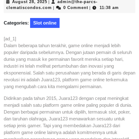
August
August 28, 2025
admin@the-parcs-
|
28,
admin@the-
clematiscondos.com
0 Comment
11:38 am
|
|
2025
parcs-
clematiscondos.com
Categories:
Slot online
[ad_1]
Dalam beberapa tahun terakhir, game online menjadi lebih
populer daripada sebelumnya. Dengan jutaan pemain di seluruh
dunia yang masuk ke permainan favorit mereka setiap hari,
industri ini telah melihat pertumbuhan dan inovasi yang
eksponensial. Salah satu perusahaan yang berada di garis depan
revolusi ini adalah Juara123, platform game online terkemuka
yang mengubah cara kita mengalami permainan.
Didirikan pada tahun 2015, Juara123 dengan cepat meningkat
menjadi salah satu platform game online paling populer di dunia.
Dengan berbagai permainan untuk dipilih, termasuk slot, poker,
dan taruhan olahraga, Juara123 menawarkan sesuatu untuk
setiap jenis gamer. Tapi yang membedakan Juara123 dari
platform game online lainnya adalah komitmennya untuk