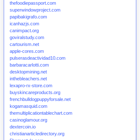
thefoodiepassport.com
superwindowproject.com
papibakigrafo.com
icanhazjs.com
canimpact.org
goviralstudy.com
cartourism.net
apple-cores.com
pulserasdeactividad10.com
barbaracarlotti.com
desktopmining.net
inthebleachers.net
lexapro-rx-store.com
buyskincareproducts.org
frenchbulldogpuppyforsale.net
kogamasquid.com
themultiplicationtablechart.com
casinoglamour.org
dextercoin.io
christianarticledirectory.org