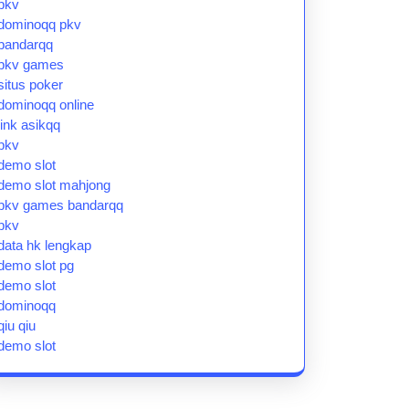
pkv
dominoqq pkv
bandarqq
pkv games
situs poker
dominoqq online
link asikqq
pkv
lajahi
demo slot
a
demo slot mahjong
logi
pkv games bandarqq
pkv
s:
data hk lengkap
demo slot pg
demo slot
tibilitas,
dominoqq
qiu qiu
ak
demo slot