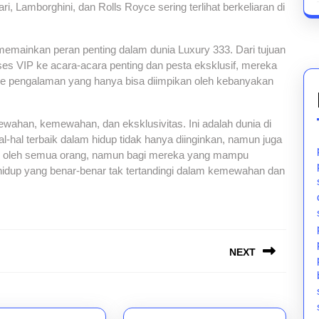
i, Lamborghini, dan Rolls Royce sering terlihat berkeliaran di
emainkan peran penting dalam dunia Luxury 333. Dari tujuan
kses VIP ke acara-acara penting dan pesta eksklusif, mereka
es ke pengalaman yang hanya bisa diimpikan oleh kebanyakan
wahan, kemewahan, dan eksklusivitas. Ini adalah dunia di
-hal terbaik dalam hidup tidak hanya diinginkan, namun juga
es oleh semua orang, namun bagi mereka yang mampu
idup yang benar-benar tak tertandingi dalam kemewahan dan
NEXT
Next
post: