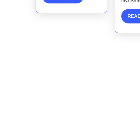
MORE
REA