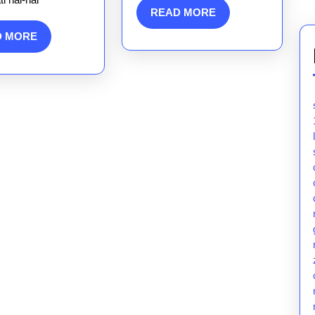
Mewah
READ
READ MORE
MORE
READ
D MORE
MORE