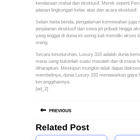
kendaraan mahal dan eksklusif. Merek seperti Ferrar
jalanan lingkungan kelas atas dan acara eksklusif.
Selain harta benda, pengalaman kemewahan juga m
perjalanan eksklusif dan sewa jet pribadi hingga a
yang tinggal di dunia ini sering kali memiliki aks
orang.
Secara keseluruhan, Luxury 333 adalah dunia keme
mana uang bukanlah suatu masalah dan di mana hal
diharapkan. Meskipun mungkin tidak dapat diaks
membelinya, dunia Luxury 333 menawarkan gaya h
kecanggihannya.
[ad_2]
Post
PREVIOUS
navigation
Related Post
Previous
post: