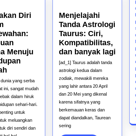
akan Diri
Menjelajahi
m
Tanda Astrologi
ewahan:
Taurus: Ciri,
duan
Kompatibilitas,
Menje
a Menuju
dan banyak lagi
Tand
dupan
[ad_1] Taurus adalah tanda
Manjakan
Astro
ah
astrologi kedua dalam
Diri
Tauru
zodiak, mewakili mereka
i dunia yang serba
dalam
yang lahir antara 20 April
Ciri,
at ini, sangat mudah
dan 20 Mei yang dikenal
nya
Kemewahan:
Kompa
jebak dalam hiruk
karena sifatnya yang
idupan sehari-hari.
Panduan
dan
berkemauan keras dan
enting untuk
Utama
bany
dapat diandalkan, Taurean
untuk meluangkan
Menuju
lagi
sering
uk diri sendiri dan
Kehidupan
i hal-hal