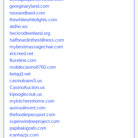
georginaryland.com
roseandbasil.com
thewhitewhitelights.com
atdhe.ws
heckrodtwetland.org
halfheardinthestillness.com
mybestmassagechair.com
ericreed.net
fluxetine.com
mobilecasino8760.com
betqq3.net
casinoloans5.us
CasinoAuction.us
kipooglecouk.us
mykitchennhome.com
aumoulinvert.com
thefoodiepassport.com
superwindowproject.com
papibakigrafo.com
icanhazjs.com