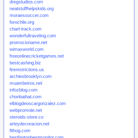
dregstudios.com
neatstuffhelpskids.org
moraessoccer.com
forochile.org
chart-track.com
wonderfultraveling.com
promocioname.net
wimaxworld.com
freeonlinecricketgames.net
bestcashing.biz
firerestrictions.us
archiesbrooklyn.com
muambeiros.net
infozblog.com
chonbaihat.com
elblogdeoscargonzalez.com
webpromote.net
steroids-store.co
arteydecoracion.net
fithog.com
bestlaptopbestmonitor.com