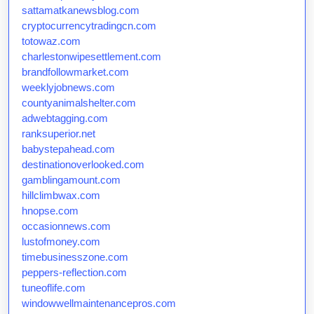
sattamatkanewsblog.com
cryptocurrencytradingcn.com
totowaz.com
charlestonwipesettlement.com
brandfollowmarket.com
weeklyjobnews.com
countyanimalshelter.com
adwebtagging.com
ranksuperior.net
babystepahead.com
destinationoverlooked.com
gamblingamount.com
hillclimbwax.com
hnopse.com
occasionnews.com
lustofmoney.com
timebusinesszone.com
peppers-reflection.com
tuneoflife.com
windowwellmaintenancepros.com