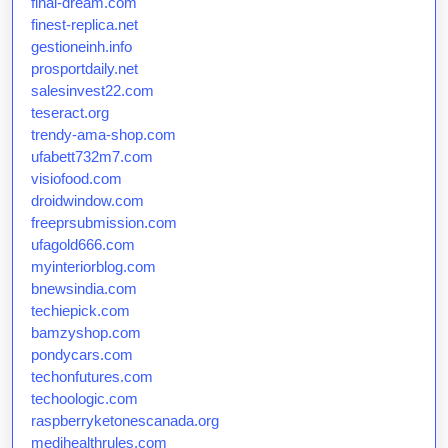
final-dream.com
finest-replica.net
gestioneinh.info
prosportdaily.net
salesinvest22.com
teseract.org
trendy-ama-shop.com
ufabett732m7.com
visiofood.com
droidwindow.com
freeprsubmission.com
ufagold666.com
myinteriorblog.com
bnewsindia.com
techiepick.com
bamzyshop.com
pondycars.com
techonfutures.com
techoologic.com
raspberryketonescanada.org
medihealthrules.com