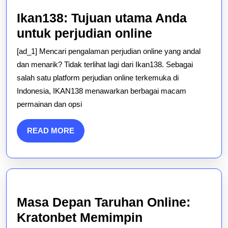
Ikan138: Tujuan utama Anda
Ikan138:
untuk perjudian online
Tujuan
[ad_1] Mencari pengalaman perjudian online yang andal
utama
dan menarik? Tidak terlihat lagi dari Ikan138. Sebagai
Anda
salah satu platform perjudian online terkemuka di
Indonesia, IKAN138 menawarkan berbagai macam
untuk
permainan dan opsi
perjudian
online
READ
READ MORE
MORE
Masa Depan Taruhan Online:
Masa
Kratonbet Memimpin