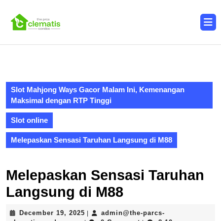
Skip
to
O
content
B
Skip
to
content
Slot Mahjong Ways Gacor Malam Ini, Kemenangan
Maksimal dengan RTP Tinggi
Slot online
Melepaskan Sensasi Taruhan Langsung di M88
Melepaskan Sensasi Taruhan
Langsung di M88
December
December 19, 2025
admin@the-parcs-
|