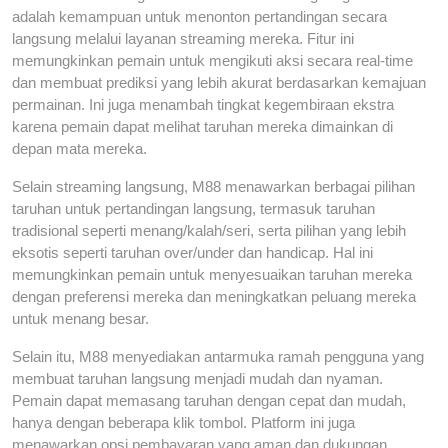
adalah kemampuan untuk menonton pertandingan secara
langsung melalui layanan streaming mereka. Fitur ini
memungkinkan pemain untuk mengikuti aksi secara real-time
dan membuat prediksi yang lebih akurat berdasarkan kemajuan
permainan. Ini juga menambah tingkat kegembiraan ekstra
karena pemain dapat melihat taruhan mereka dimainkan di
depan mata mereka.
Selain streaming langsung, M88 menawarkan berbagai pilihan
taruhan untuk pertandingan langsung, termasuk taruhan
tradisional seperti menang/kalah/seri, serta pilihan yang lebih
eksotis seperti taruhan over/under dan handicap. Hal ini
memungkinkan pemain untuk menyesuaikan taruhan mereka
dengan preferensi mereka dan meningkatkan peluang mereka
untuk menang besar.
Selain itu, M88 menyediakan antarmuka ramah pengguna yang
membuat taruhan langsung menjadi mudah dan nyaman.
Pemain dapat memasang taruhan dengan cepat dan mudah,
hanya dengan beberapa klik tombol. Platform ini juga
menawarkan opsi pembayaran yang aman dan dukungan