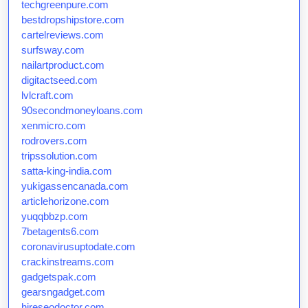
techgreenpure.com
bestdropshipstore.com
cartelreviews.com
surfsway.com
nailartproduct.com
digitactseed.com
lvlcraft.com
90secondmoneyloans.com
xenmicro.com
rodrovers.com
tripssolution.com
satta-king-india.com
yukigassencanada.com
articlehorizone.com
yuqqbbzp.com
7betagents6.com
coronavirusuptodate.com
crackinstreams.com
gadgetspak.com
gearsngadget.com
hireseodoctor.com