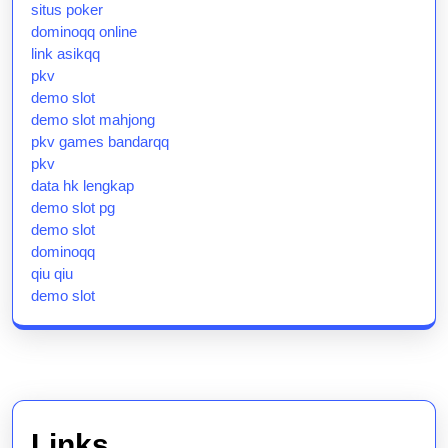
situs poker
dominoqq online
link asikqq
pkv
demo slot
demo slot mahjong
pkv games bandarqq
pkv
data hk lengkap
demo slot pg
demo slot
dominoqq
qiu qiu
demo slot
Links