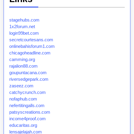
stagehubs.com
1x2forum.net
login99bet.com
secretcourtesans.com
onlinebahisforum1.com
chicagoheadline.com
camming.org
rajalion88.com
goupuntacana.com
riversedgepark.com
zaseez.com
catchycrunch.com
nofaphub.com
nefertitingalls.com
patsyscreations.com
income4proof.com
educaritas.org
lensajelajah.com