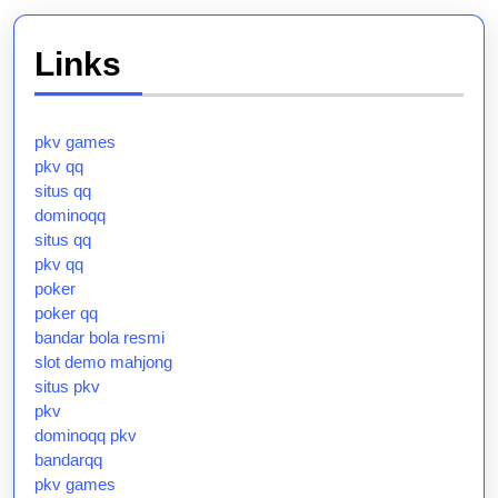
Links
pkv games
pkv qq
situs qq
dominoqq
situs qq
pkv qq
poker
poker qq
bandar bola resmi
slot demo mahjong
situs pkv
pkv
dominoqq pkv
bandarqq
pkv games