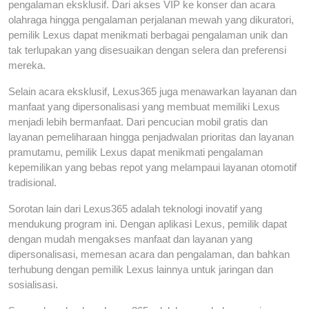
pengalaman eksklusif. Dari akses VIP ke konser dan acara
olahraga hingga pengalaman perjalanan mewah yang dikuratori,
pemilik Lexus dapat menikmati berbagai pengalaman unik dan
tak terlupakan yang disesuaikan dengan selera dan preferensi
mereka.
Selain acara eksklusif, Lexus365 juga menawarkan layanan dan
manfaat yang dipersonalisasi yang membuat memiliki Lexus
menjadi lebih bermanfaat. Dari pencucian mobil gratis dan
layanan pemeliharaan hingga penjadwalan prioritas dan layanan
pramutamu, pemilik Lexus dapat menikmati pengalaman
kepemilikan yang bebas repot yang melampaui layanan otomotif
tradisional.
Sorotan lain dari Lexus365 adalah teknologi inovatif yang
mendukung program ini. Dengan aplikasi Lexus, pemilik dapat
dengan mudah mengakses manfaat dan layanan yang
dipersonalisasi, memesan acara dan pengalaman, dan bahkan
terhubung dengan pemilik Lexus lainnya untuk jaringan dan
sosialisasi.