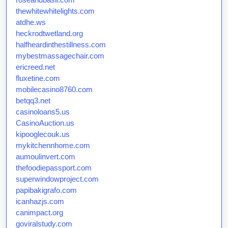
thewhitewhitelights.com
atdhe.ws
heckrodtwetland.org
halfheardinthestillness.com
mybestmassagechair.com
ericreed.net
fluxetine.com
mobilecasino8760.com
betqq3.net
casinoloans5.us
CasinoAuction.us
kipooglecouk.us
mykitchennhome.com
aumoulinvert.com
thefoodiepassport.com
superwindowproject.com
papibakigrafo.com
icanhazjs.com
canimpact.org
goviralstudy.com