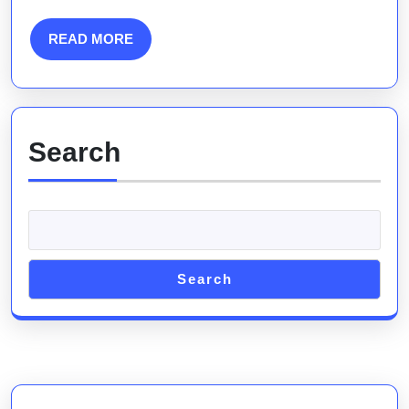
Dekat
READ
READ MORE
Fitur-
MORE
Fitur
Mutakhir
Wtobet
Search
Search