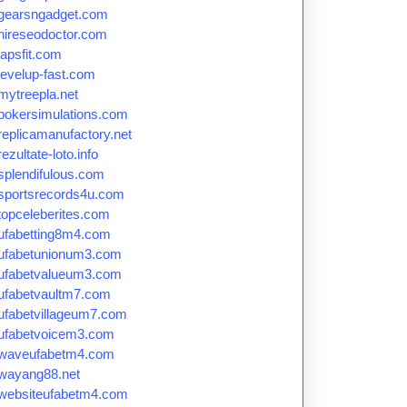
gearsngadget.com
hireseodoctor.com
lapsfit.com
levelup-fast.com
mytreepla.net
pokersimulations.com
replicamanufactory.net
rezultate-loto.info
splendifulous.com
sportsrecords4u.com
topceleberites.com
ufabetting8m4.com
ufabetunionum3.com
ufabetvalueum3.com
ufabetvaultm7.com
ufabetvillageum7.com
ufabetvoicem3.com
waveufabetm4.com
wayang88.net
websiteufabetm4.com