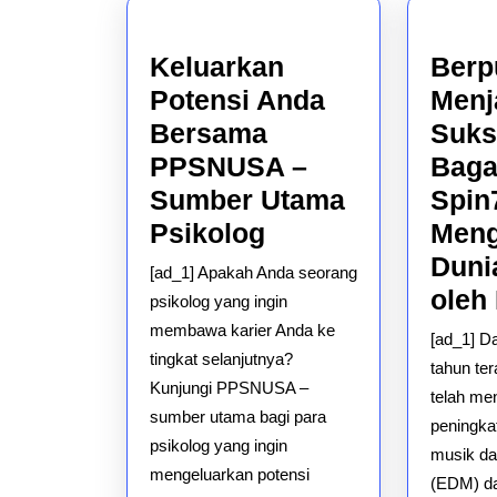
Keluarkan
Berp
Potensi Anda
Menj
Bersama
Suks
PPSNUSA –
Baga
Sumber Utama
Spin
Keluarkan
Psikolog
Meng
Potensi
Duni
[ad_1] Apakah Anda seorang
Anda
oleh
psikolog yang ingin
Bersama
membawa karier Anda ke
[ad_1] D
tingkat selanjutnya?
PPSNUSA
tahun ter
Kunjungi PPSNUSA –
–
telah me
sumber utama bagi para
Sumber
peningka
psikolog yang ingin
musik da
Utama
mengeluarkan potensi
(EDM) da