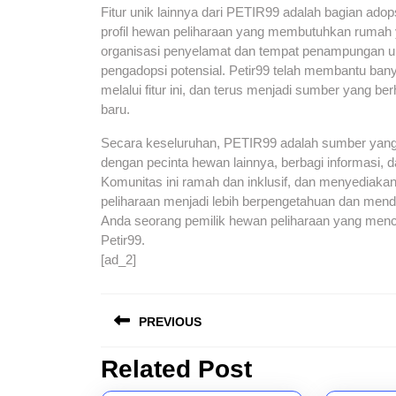
Fitur unik lainnya dari PETIR99 adalah bagian ado
profil hewan peliharaan yang membutuhkan rumah ya
organisasi penyelamat dan tempat penampungan
pengadopsi potensial. Petir99 telah membantu b
melalui fitur ini, dan terus menjadi sumber yang 
baru.
Secara keseluruhan, PETIR99 adalah sumber yang b
dengan pecinta hewan lainnya, berbagi informasi,
Komunitas ini ramah dan inklusif, dan menyediak
peliharaan menjadi lebih berpengetahuan dan mend
Anda seorang pemilik hewan peliharaan yang mencar
Petir99.
[ad_2]
Post
PREVIOUS
navigation
Related Post
Previous
post: