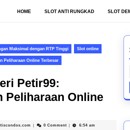
HOME
SLOT ANTI RUNGKAD
SLOT DE
ngan Maksimal dengan RTP Tinggi
Slot online
 Peliharaan Online Terbesar
ri Petir99:
 Peliharaan Online
admin@the-
atiscondos.com
0 Comment
6:54 am
|
|