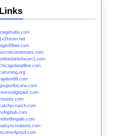
Links
stagehubs.com
1x2forum.net
login99bet.com
secretcourtesans.com
onlinebahisforum1.com
chicagoheadline.com
camming.org
rajalion88.com
goupuntacana.com
riversedgepark.com
zaseez.com
catchycrunch.com
nofaphub.com
nefertitingalls.com
patsyscreations.com
income4proof.com