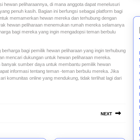
psi hewan peliharaannya, di mana anggota dapat menelusuri
ng penuh kasih. Bagian ini berfungsi sebagai platform bagi
 untuk memamerkan hewan mereka dan terhubung dengan
anyak hewan peliharaan menemukan rumah mereka selamanya
berharga bagi mereka yang ingin mengadopsi teman berbulu
erharga bagi pemilik hewan peliharaan yang ingin terhubung
 dan mencari dukungan untuk hewan peliharaan mereka.
an banyak sumber daya untuk membantu pemilik hewan
apat informasi tentang teman -teman berbulu mereka. Jika
i komunitas online yang mendukung, tidak terlihat lagi dari
NEXT
Next
post: