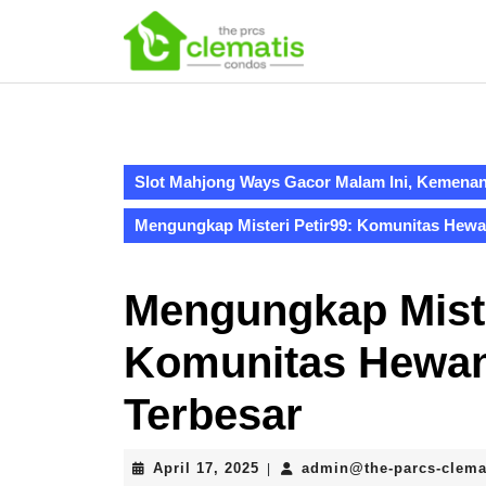
Skip
to
content
Skip
to
content
Slot Mahjong Ways Gacor Malam Ini, Kemena
Mengungkap Misteri Petir99: Komunitas Hewan
Mengungkap Miste
Komunitas Hewan
Terbesar
April
April 17, 2025
admin@the-parcs-clem
|