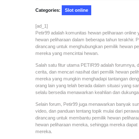
17,
2025
Categories:
Slot online
[ad_1]
Petir99 adalah komunitas hewan peliharaan online 
hewan peliharaan dalam beberapa tahun terakhir. P
dirancang untuk menghubungkan pemilik hewan pel
mereka yang mencintai hewan.
Salah satu fitur utama PETIR99 adalah forumnya, 
cerita, dan mencari nasihat dari pemilik hewan pel
mereka yang mungkin menghadapi tantangan denga
orang lain yang telah berada dalam situasi yang 
selalu bersedia menawarkan keahlian dan dukunga
Selain forum, Petir99 juga menawarkan banyak sum
video, dan panduan tentang topik mulai dari perawa
dirancang untuk membantu pemilik hewan peliharaa
hewan peliharaan mereka, sehingga mereka dapat 
mereka.