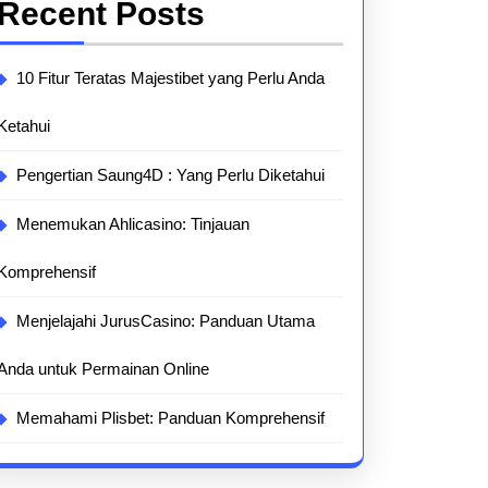
Recent Posts
10 Fitur Teratas Majestibet yang Perlu Anda
Ketahui
Pengertian Saung4D : Yang Perlu Diketahui
Menemukan Ahlicasino: Tinjauan
Komprehensif
Menjelajahi JurusCasino: Panduan Utama
Anda untuk Permainan Online
Memahami Plisbet: Panduan Komprehensif