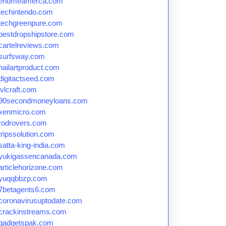
ehomeamerca.com
techintendo.com
techgreenpure.com
bestdropshipstore.com
cartelreviews.com
surfsway.com
nailartproduct.com
digitactseed.com
lvlcraft.com
90secondmoneyloans.com
xenmicro.com
rodrovers.com
tripssolution.com
satta-king-india.com
yukigassencanada.com
articlehorizone.com
yuqqbbzp.com
7betagents6.com
coronavirusuptodate.com
crackinstreams.com
gadgetspak.com