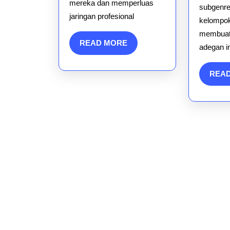
Psikolog
mereka dan memperluas
subgenre
jaringan profesional
kelompok
membuat
READ
READ MORE
adegan i
MORE
REA