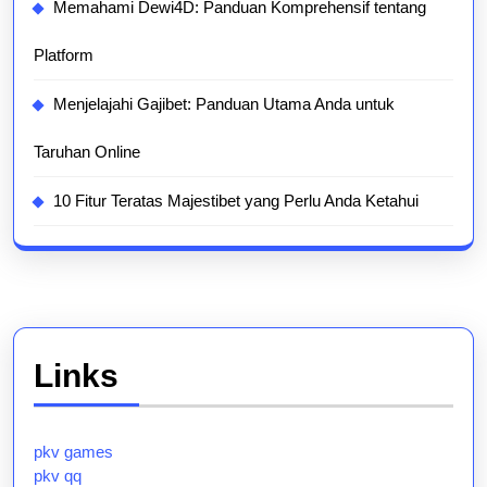
Memahami Dewi4D: Panduan Komprehensif tentang
Platform
Menjelajahi Gajibet: Panduan Utama Anda untuk
Taruhan Online
10 Fitur Teratas Majestibet yang Perlu Anda Ketahui
Links
pkv games
pkv qq