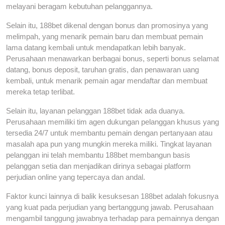
melayani beragam kebutuhan pelanggannya.
Selain itu, 188bet dikenal dengan bonus dan promosinya yang
melimpah, yang menarik pemain baru dan membuat pemain
lama datang kembali untuk mendapatkan lebih banyak.
Perusahaan menawarkan berbagai bonus, seperti bonus selamat
datang, bonus deposit, taruhan gratis, dan penawaran uang
kembali, untuk menarik pemain agar mendaftar dan membuat
mereka tetap terlibat.
Selain itu, layanan pelanggan 188bet tidak ada duanya.
Perusahaan memiliki tim agen dukungan pelanggan khusus yang
tersedia 24/7 untuk membantu pemain dengan pertanyaan atau
masalah apa pun yang mungkin mereka miliki. Tingkat layanan
pelanggan ini telah membantu 188bet membangun basis
pelanggan setia dan menjadikan dirinya sebagai platform
perjudian online yang tepercaya dan andal.
Faktor kunci lainnya di balik kesuksesan 188bet adalah fokusnya
yang kuat pada perjudian yang bertanggung jawab. Perusahaan
mengambil tanggung jawabnya terhadap para pemainnya dengan