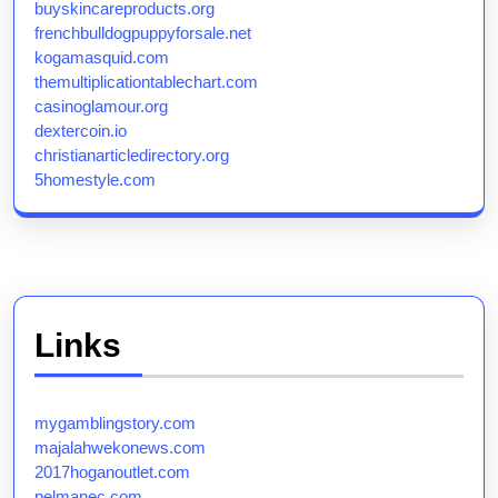
buyskincareproducts.org
frenchbulldogpuppyforsale.net
kogamasquid.com
themultiplicationtablechart.com
casinoglamour.org
dextercoin.io
christianarticledirectory.org
5homestyle.com
Links
mygamblingstory.com
majalahwekonews.com
2017hoganoutlet.com
pelmanec.com