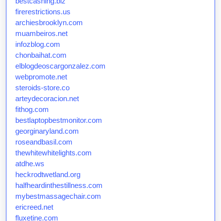
bestcashing.biz
firerestrictions.us
archiesbrooklyn.com
muambeiros.net
infozblog.com
chonbaihat.com
elblogdeoscargonzalez.com
webpromote.net
steroids-store.co
arteydecoracion.net
fithog.com
bestlaptopbestmonitor.com
georginaryland.com
roseandbasil.com
thewhitewhitelights.com
atdhe.ws
heckrodtwetland.org
halfheardinthestillness.com
mybestmassagechair.com
ericreed.net
fluxetine.com