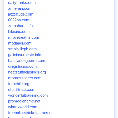
saltyfranks.com
annerani.com
jazzatude.com
0022pa.com
zeroshare.info
bilesinc.com
milaretreatnz.com
modaagi.com
smallvilleph.com
galiciasuroeste.info
batallasdeguerra.com
dregstudios.com
neatstuffhelpskids.org
moraessoccer.com
forochile.org
chart-track.com
wonderfultraveling.com
promocioname.net
wimaxworld.com
freeonlinecricketgames.net