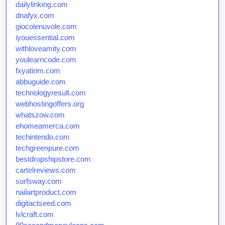
dailylinking.com
dnafyx.com
giocolenuvole.com
iyouessential.com
withloveamity.com
youlearncode.com
fxyatirim.com
abbuguide.com
technologyresult.com
webhostingoffers.org
whatszow.com
ehomeamerca.com
techintendo.com
techgreenpure.com
bestdropshipstore.com
cartelreviews.com
surfsway.com
nailartproduct.com
digitactseed.com
lvlcraft.com