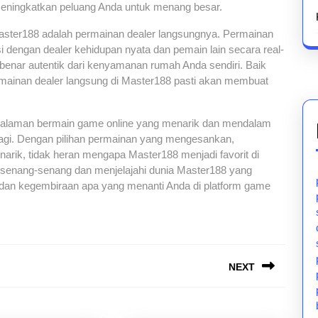
eningkatkan peluang Anda untuk menang besar.
aster188 adalah permainan dealer langsungnya. Permainan
i dengan dealer kehidupan nyata dan pemain lain secara real-
enar autentik dari kenyamanan rumah Anda sendiri. Baik
ermainan dealer langsung di Master188 pasti akan membuat
alaman bermain game online yang menarik dan mendalam
agi. Dengan pilihan permainan yang mengesankan,
rik, tidak heran mengapa Master188 menjadi favorit di
ersenang-senang dan menjelajahi dunia Master188 yang
n dan kegembiraan apa yang menanti Anda di platform game
NEXT
Next