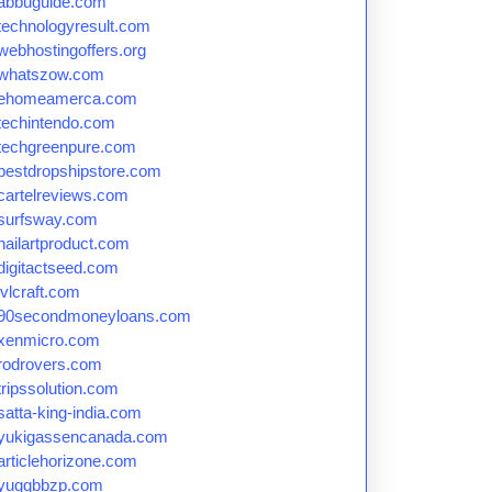
abbuguide.com
technologyresult.com
webhostingoffers.org
whatszow.com
ehomeamerca.com
techintendo.com
techgreenpure.com
bestdropshipstore.com
cartelreviews.com
surfsway.com
nailartproduct.com
digitactseed.com
lvlcraft.com
90secondmoneyloans.com
xenmicro.com
rodrovers.com
tripssolution.com
satta-king-india.com
yukigassencanada.com
articlehorizone.com
yuqqbbzp.com