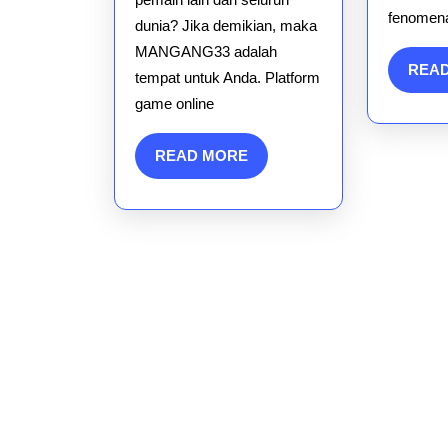
Utama
fenomen
dunia? Jika demikian, maka
Anda
MANGANG33 adalah
untuk
REA
tempat untuk Anda. Platform
Game
game online
Online
READ
READ MORE
MORE