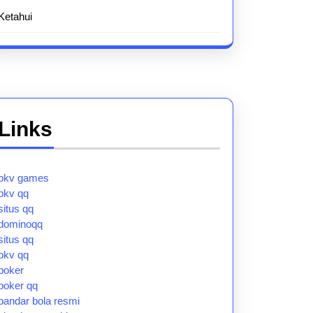
Ketahui
Links
pkv games
pkv qq
situs qq
dominoqq
situs qq
pkv qq
poker
poker qq
bandar bola resmi