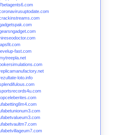
7betagents6.com
coronavirusuptodate.com
crackinstreams.com
gadgetspak.com
gearsngadget.com
hireseodoctor.com
lapsfit.com
levelup-fast.com
mytreepla.net
pokersimulations.com
replicamanufactory.net
rezultate-loto.info
splendifulous.com
sportsrecords4u.com
topceleberites.com
ufabetting8m4.com
ufabetunionum3.com
ufabetvalueum3.com
ufabetvaultm7.com
ufabetvillageum7.com