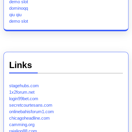
demo slot
dominoqq
qiu qiu
demo slot
Links
stagehubs.com
1x2forum.net
login99bet.com
secretcourtesans.com
onlinebahisforum1.com
chicagoheadline.com
camming.org
rajalion88.com