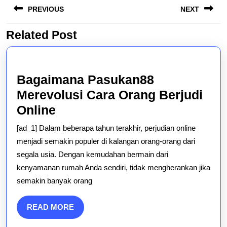
PREVIOUS
NEXT
navigation
Related Post
Previous
Next
post:
post:
Bagaimana Pasukan88
Merevolusi Cara Orang Berjudi
Bagaimana
Online
Pasukan88
[ad_1] Dalam beberapa tahun terakhir, perjudian online
Merevolusi
menjadi semakin populer di kalangan orang-orang dari
Cara
segala usia. Dengan kemudahan bermain dari
kenyamanan rumah Anda sendiri, tidak mengherankan jika
Orang
semakin banyak orang
Berjudi
Online
READ
READ MORE
MORE