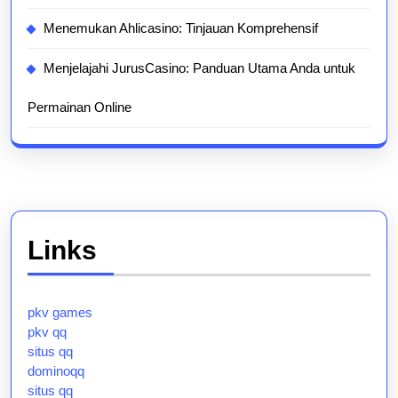
Menemukan Ahlicasino: Tinjauan Komprehensif
Menjelajahi JurusCasino: Panduan Utama Anda untuk
Permainan Online
Links
pkv games
pkv qq
situs qq
dominoqq
situs qq