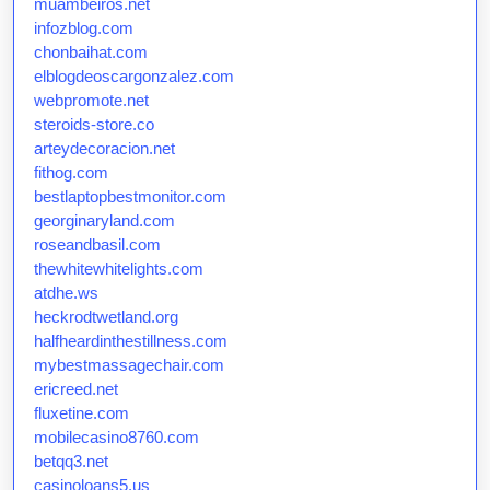
muambeiros.net
infozblog.com
chonbaihat.com
elblogdeoscargonzalez.com
webpromote.net
steroids-store.co
arteydecoracion.net
fithog.com
bestlaptopbestmonitor.com
georginaryland.com
roseandbasil.com
thewhitewhitelights.com
atdhe.ws
heckrodtwetland.org
halfheardinthestillness.com
mybestmassagechair.com
ericreed.net
fluxetine.com
mobilecasino8760.com
betqq3.net
casinoloans5.us