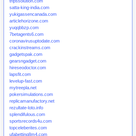
tripssolution.com
satta-king-india.com
yukigassencanada.com
articlehorizone.com
yuqqbbzp.com
7betagents6.com
coronavirusuptodate.com
crackinstreams.com
gadgetspak.com
gearsngadget.com
hireseodoctor.com
lapsfit.com
levelup-fast.com
mytreepla.net
pokersimulations.com
replicamanufactory.net
rezultate-loto.info
splendifulous.com
sportsrecords4u.com
topceleberites.com
ufabetting8m4.com