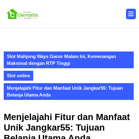
Skip
to
O
content
B
Skip
to
content
Slot Mahjong Ways Gacor Malam Ini, Kemenangan
Maksimal dengan RTP Tinggi
Slot online
Menjelajahi Fitur dan Manfaat Unik Jangkar55: Tujuan
Belanja Utama Anda
Menjelajahi Fitur dan Manfaat
Unik Jangkar55: Tujuan
Belanja Utama Anda