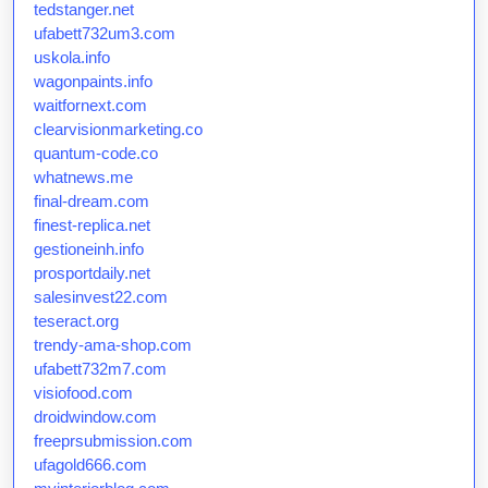
tedstanger.net
ufabett732um3.com
uskola.info
wagonpaints.info
waitfornext.com
clearvisionmarketing.co
quantum-code.co
whatnews.me
final-dream.com
finest-replica.net
gestioneinh.info
prosportdaily.net
salesinvest22.com
teseract.org
trendy-ama-shop.com
ufabett732m7.com
visiofood.com
droidwindow.com
freeprsubmission.com
ufagold666.com