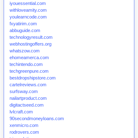
iyouessential.com
withloveamity.com
youlearncode.com
fxyatirim.com
abbuguide.com
technologyresult.com
webhostingoffers.org
whatszow.com
ehomeamerca.com
techintendo.com
techgreenpure.com
bestdropshipstore.com
cartelreviews.com
surfsway.com
nailartproduct.com
digitactseed.com
lvlcraft.com
90secondmoneyloans.com
xenmicro.com
rodrovers.com