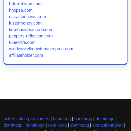
hillclimbwax.com
hnopse.com
occasionnews.com
lustofmoney.com
timebusinesszone.com
peppers-reflection.com
tuneoflife.com
windowwellmaintenancepros.com
affiliateholder.com
poker
|
situs pkv games
|
bandarqq
|
bandarqq
|
dominoqq
|
dominoqq
|
dominoqq
|
dominoqq
|
dominoqq
|
slot anti rungkat
|