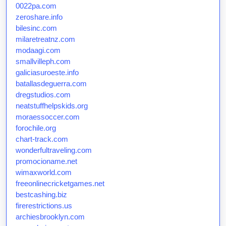
0022pa.com
zeroshare.info
bilesinc.com
milaretreatnz.com
modaagi.com
smallvilleph.com
galiciasuroeste.info
batallasdeguerra.com
dregstudios.com
neatstuffhelpskids.org
moraessoccer.com
forochile.org
chart-track.com
wonderfultraveling.com
promocioname.net
wimaxworld.com
freeonlinecricketgames.net
bestcashing.biz
firerestrictions.us
archiesbrooklyn.com