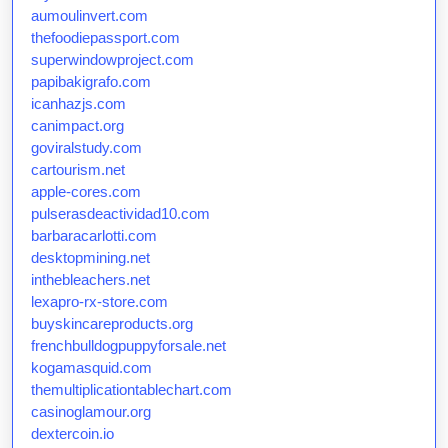
aumoulinvert.com
thefoodiepassport.com
superwindowproject.com
papibakigrafo.com
icanhazjs.com
canimpact.org
goviralstudy.com
cartourism.net
apple-cores.com
pulserasdeactividad10.com
barbaracarlotti.com
desktopmining.net
inthebleachers.net
lexapro-rx-store.com
buyskincareproducts.org
frenchbulldogpuppyforsale.net
kogamasquid.com
themultiplicationtablechart.com
casinoglamour.org
dextercoin.io