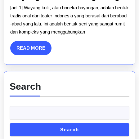
The
[ad_1] Wayang kulit, atau boneka bayangan, adalah bentuk
Fut
tradisional dari teater Indonesia yang berasal dari berabad
of
-abad yang lalu. Ini adalah bentuk seni yang sangat rumit
dan kompleks yang menggabungkan
Way
Kuli
READ
READ MORE
in
MORE
the
Digi
Age
Search
Search