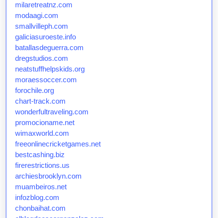
milaretreatnz.com
modaagi.com
smallvilleph.com
galiciasuroeste.info
batallasdeguerra.com
dregstudios.com
neatstuffhelpskids.org
moraessoccer.com
forochile.org
chart-track.com
wonderfultraveling.com
promocioname.net
wimaxworld.com
freeonlinecricketgames.net
bestcashing.biz
firerestrictions.us
archiesbrooklyn.com
muambeiros.net
infozblog.com
chonbaihat.com