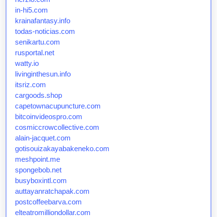
in-hi5.com
krainafantasy.info
todas-noticias.com
senikartu.com
rusportal.net
watty.io
livinginthesun.info
itsriz.com
cargoods.shop
capetownacupuncture.com
bitcoinvideospro.com
cosmiccrowcollective.com
alain-jacquet.com
gotisouizakayabakeneko.com
meshpoint.me
spongebob.net
busyboxintl.com
auttayanratchapak.com
postcoffeebarva.com
elteatromilliondollar.com