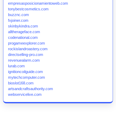
empresasposicionamientoweb.com
tonybestcosmetics.com
buzznc.com
fxjoiner.com
skinbykindra.com
alltherageface.com
codenational.com
progameexplorer.com
rockislandroastery.com
directselling-pro.com
revenuealarm.com
lurab.com
ignitioncoilguide.com
mytechcomputer.com
bioslot168.com
artsandcraftsauthority.com
webservicelive.com