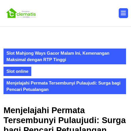
Skip
to
O
content
B
Skip
to
content
Slot Mahjong Ways Gacor Malam Ini, Kemenangan
Maksimal dengan RTP Tinggi
Slot online
Menjelajahi Permata Tersembunyi Pulaujudi: Surga bagi
Pencari Petualangan
Menjelajahi Permata
Tersembunyi Pulaujudi: Surga
bagi Pencari Petualangan