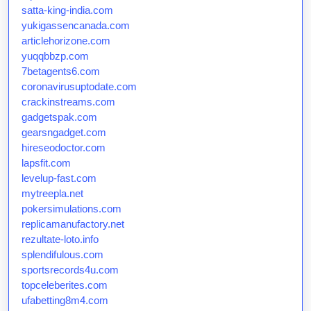
satta-king-india.com
yukigassencanada.com
articlehorizone.com
yuqqbbzp.com
7betagents6.com
coronavirusuptodate.com
crackinstreams.com
gadgetspak.com
gearsngadget.com
hireseodoctor.com
lapsfit.com
levelup-fast.com
mytreepla.net
pokersimulations.com
replicamanufactory.net
rezultate-loto.info
splendifulous.com
sportsrecords4u.com
topceleberites.com
ufabetting8m4.com