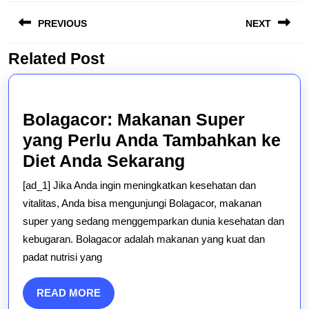
Post
PREVIOUS
NEXT
navigation
Related Post
Previous
Next
post:
post:
Bolagacor: Makanan Super
yang Perlu Anda Tambahkan ke
Bolagacor:
Diet Anda Sekarang
Makanan
[ad_1] Jika Anda ingin meningkatkan kesehatan dan
Super
vitalitas, Anda bisa mengunjungi Bolagacor, makanan
yang
super yang sedang menggemparkan dunia kesehatan dan
kebugaran. Bolagacor adalah makanan yang kuat dan
Perlu
padat nutrisi yang
Anda
Tambahkan
READ
READ MORE
ke
MORE