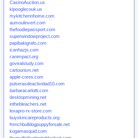
CasinoAuction.us
kipooglecouk.us
mykitchennhome.com
aumoulinvert.com
thefoodiepassport.com
superwindowproject.com
papibakigrafo.com
icanhazjs.com
canimpact.org
goviralstudy.com
cartourism.net
apple-cores.com
pulserasdeactividad10.com
barbaracarlotti.com
desktopmining.net
inthebleachers.net
lexapro-rx-store.com
buyskincareproducts.org
frenchbulldogpuppyforsale.net
kogamasquid.com
themultiplicationtablechart.com