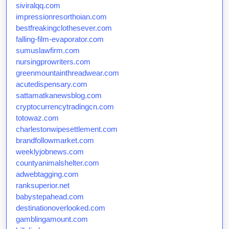
siviralqq.com
impressionresorthoian.com
bestfreakingclothesever.com
falling-film-evaporator.com
sumuslawfirm.com
nursingprowriters.com
greenmountainthreadwear.com
acutedispensary.com
sattamatkanewsblog.com
cryptocurrencytradingcn.com
totowaz.com
charlestonwipesettlement.com
brandfollowmarket.com
weeklyjobnews.com
countyanimalshelter.com
adwebtagging.com
ranksuperior.net
babystepahead.com
destinationoverlooked.com
gamblingamount.com