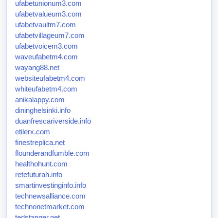
ufabetunionum3.com
ufabetvalueum3.com
ufabetvaultm7.com
ufabetvillageum7.com
ufabetvoicem3.com
waveufabetm4.com
wayang88.net
websiteufabetm4.com
whiteufabetm4.com
anikalappy.com
dininghelsinki.info
duanfrescariverside.info
etilerx.com
finestreplica.net
flounderandfumble.com
healthohunt.com
retefuturah.info
smartinvestinginfo.info
technewsalliance.com
technonetmarket.com
tedstanger.net