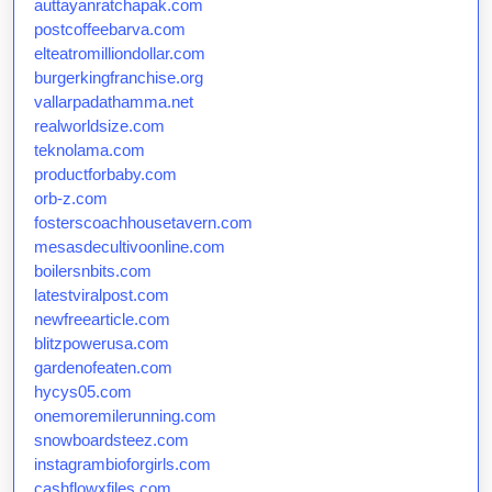
auttayanratchapak.com
postcoffeebarva.com
elteatromilliondollar.com
burgerkingfranchise.org
vallarpadathamma.net
realworldsize.com
teknolama.com
productforbaby.com
orb-z.com
fosterscoachhousetavern.com
mesasdecultivoonline.com
boilersnbits.com
latestviralpost.com
newfreearticle.com
blitzpowerusa.com
gardenofeaten.com
hycys05.com
onemoremilerunning.com
snowboardsteez.com
instagrambioforgirls.com
cashflowxfiles.com