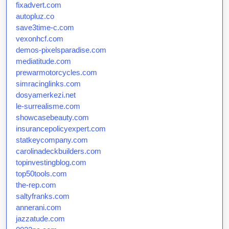
fixadvert.com
autopluz.co
save3time-c.com
vexonhcf.com
demos-pixelsparadise.com
mediatitude.com
prewarmotorcycles.com
simracinglinks.com
dosyamerkezi.net
le-surrealisme.com
showcasebeauty.com
insurancepolicyexpert.com
statkeycompany.com
carolinadeckbuilders.com
topinvestingblog.com
top50tools.com
the-rep.com
saltyfranks.com
annerani.com
jazzatude.com