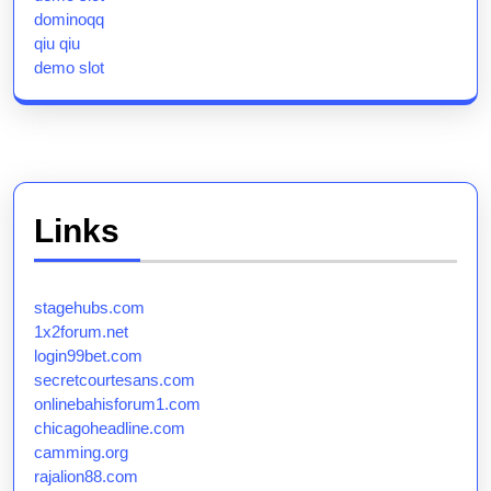
dominoqq
qiu qiu
demo slot
Links
stagehubs.com
1x2forum.net
login99bet.com
secretcourtesans.com
onlinebahisforum1.com
chicagoheadline.com
camming.org
rajalion88.com