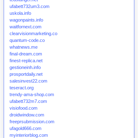
ufabett732um3.com
uskola.info
wagonpaints.info
waitfornext.com
clearvisionmarketing.co
quantum-code.co
whatnews.me
final-dream.com
finest-replica.net
gestioneinh.info
prosportdaily.net
salesinvest22.com
teseract.org
trendy-ama-shop.com
ufabett732m7.com
visiofood.com
droidwindow.com
freeprsubmission.com
ufagold666.com
myinteriorblog.com