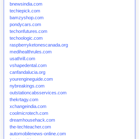
bnewsindia.com
techiepick.com
bamzyshop.com
pondycars.com
techonfutures.com
techoologic.com
raspberryketonescanada.org
medihealthrules.com
usathrill.com
vshapedental.com
canfandalucia.org
yourengineguide.com
nybreakings.com
outstationcabsservices.com
thekrtagy.com
xchangeindia.com
coolmicrotech.com
dreamhousehack.com
the-techteacher.com
automobilenews-online.com