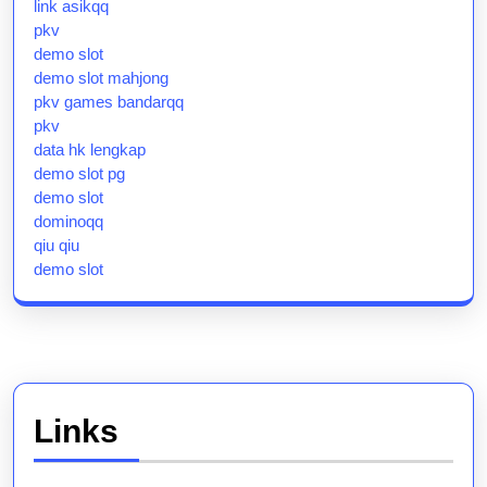
link asikqq
pkv
demo slot
demo slot mahjong
pkv games bandarqq
pkv
data hk lengkap
demo slot pg
demo slot
dominoqq
qiu qiu
demo slot
Links