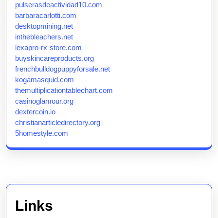
pulserasdeactividad10.com
barbaracarlotti.com
desktopmining.net
inthebleachers.net
lexapro-rx-store.com
buyskincareproducts.org
frenchbulldogpuppyforsale.net
kogamasquid.com
themultiplicationtablechart.com
casinoglamour.org
dextercoin.io
christianarticledirectory.org
5homestyle.com
Links