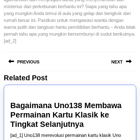
misterius dari perkebunan berhantu ini? Siapa yang tahu apa
yang mungkin Anda temui di aula yang gelap dan bengkok dari
rumah besar ini. Pastikan untuk mengawasi wanita dengan
warna putih dan tangisan hantu pembibitan berhantu – Anda tidak
pernah tahu apa yang mungkin bersembunyi di sudut berikutnya.
[ad_2]
Post
PREVIOUS
NEXT
navigation
Related Post
Previous
Next
post:
post:
Bagaimana Uno138 Membawa
Permainan Kartu Klasik ke
Bagaimana
Tingkat Selanjutnya
Uno138
[ad_1] Uno138 merevolusi permainan kartu klasik Uno