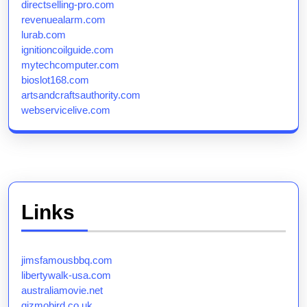
directselling-pro.com
revenuealarm.com
lurab.com
ignitioncoilguide.com
mytechcomputer.com
bioslot168.com
artsandcraftsauthority.com
webservicelive.com
Links
jimsfamousbbq.com
libertywalk-usa.com
australiamovie.net
gizmobird.co.uk