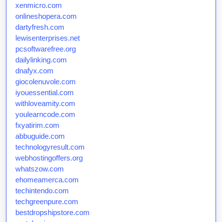
xenmicro.com
onlineshopera.com
dartyfresh.com
lewisenterprises.net
pcsoftwarefree.org
dailylinking.com
dnafyx.com
giocolenuvole.com
iyouessential.com
withloveamity.com
youlearncode.com
fxyatirim.com
abbuguide.com
technologyresult.com
webhostingoffers.org
whatszow.com
ehomeamerca.com
techintendo.com
techgreenpure.com
bestdropshipstore.com