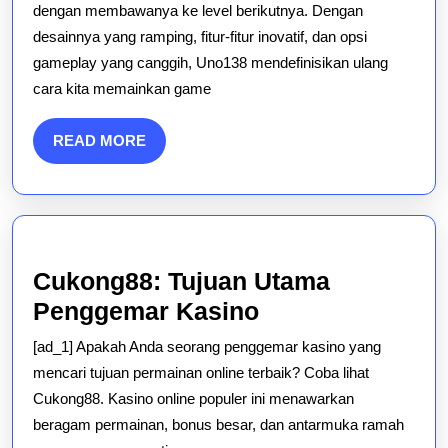
Membawa
dengan membawanya ke level berikutnya. Dengan
Permainan
desainnya yang ramping, fitur-fitur inovatif, dan opsi
gameplay yang canggih, Uno138 mendefinisikan ulang
Kartu
cara kita memainkan game
Klasik
ke
READ
READ MORE
Tingkat
MORE
Selanjutnya
Cukong88: Tujuan Utama
Cukong88:
Penggemar Kasino
Tujuan
[ad_1] Apakah Anda seorang penggemar kasino yang
Utama
mencari tujuan permainan online terbaik? Coba lihat
Penggemar
Cukong88. Kasino online populer ini menawarkan
beragam permainan, bonus besar, dan antarmuka ramah
Kasino