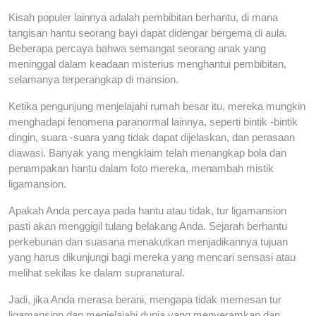
Kisah populer lainnya adalah pembibitan berhantu, di mana
tangisan hantu seorang bayi dapat didengar bergema di aula.
Beberapa percaya bahwa semangat seorang anak yang
meninggal dalam keadaan misterius menghantui pembibitan,
selamanya terperangkap di mansion.
Ketika pengunjung menjelajahi rumah besar itu, mereka mungkin
menghadapi fenomena paranormal lainnya, seperti bintik -bintik
dingin, suara -suara yang tidak dapat dijelaskan, dan perasaan
diawasi. Banyak yang mengklaim telah menangkap bola dan
penampakan hantu dalam foto mereka, menambah mistik
ligamansion.
Apakah Anda percaya pada hantu atau tidak, tur ligamansion
pasti akan menggigil tulang belakang Anda. Sejarah berhantu
perkebunan dan suasana menakutkan menjadikannya tujuan
yang harus dikunjungi bagi mereka yang mencari sensasi atau
melihat sekilas ke dalam supranatural.
Jadi, jika Anda merasa berani, mengapa tidak memesan tur
ligamansion dan menjelajahi dunia yang menyeramkan dan