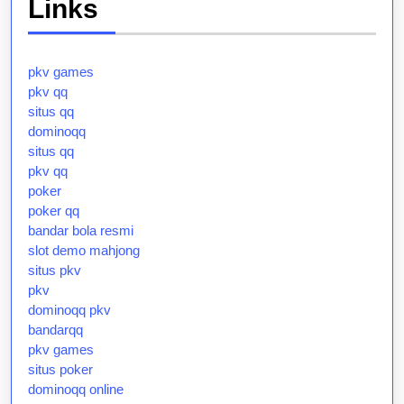
Links
pkv games
pkv qq
situs qq
dominoqq
situs qq
pkv qq
poker
poker qq
bandar bola resmi
slot demo mahjong
situs pkv
pkv
dominoqq pkv
bandarqq
pkv games
situs poker
dominoqq online