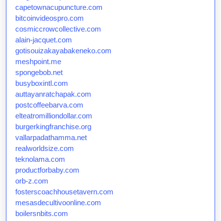
capetownacupuncture.com
bitcoinvideospro.com
cosmiccrowcollective.com
alain-jacquet.com
gotisouizakayabakeneko.com
meshpoint.me
spongebob.net
busyboxintl.com
auttayanratchapak.com
postcoffeebarva.com
elteatromilliondollar.com
burgerkingfranchise.org
vallarpadathamma.net
realworldsize.com
teknolama.com
productforbaby.com
orb-z.com
fosterscoachhousetavern.com
mesasdecultivoonline.com
boilersnbits.com