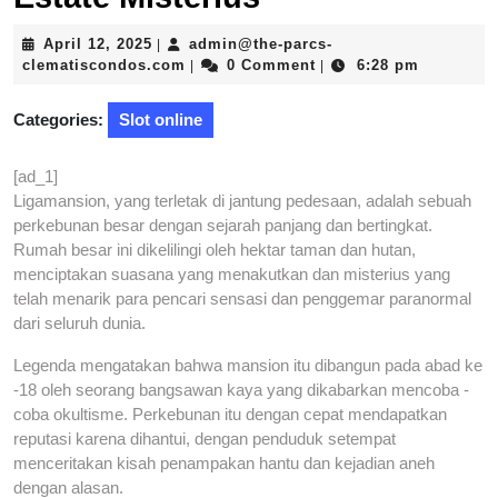
April
April 12, 2025
admin@the-parcs-
|
12,
admin@the-
clematiscondos.com
0 Comment
6:28 pm
|
|
2025
parcs-
clematiscondos.com
Categories:
Slot online
[ad_1]
Ligamansion, yang terletak di jantung pedesaan, adalah sebuah
perkebunan besar dengan sejarah panjang dan bertingkat.
Rumah besar ini dikelilingi oleh hektar taman dan hutan,
menciptakan suasana yang menakutkan dan misterius yang
telah menarik para pencari sensasi dan penggemar paranormal
dari seluruh dunia.
Legenda mengatakan bahwa mansion itu dibangun pada abad ke
-18 oleh seorang bangsawan kaya yang dikabarkan mencoba -
coba okultisme. Perkebunan itu dengan cepat mendapatkan
reputasi karena dihantui, dengan penduduk setempat
menceritakan kisah penampakan hantu dan kejadian aneh
dengan alasan.