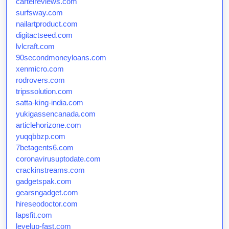
cartelreviews.com
surfsway.com
nailartproduct.com
digitactseed.com
lvlcraft.com
90secondmoneyloans.com
xenmicro.com
rodrovers.com
tripssolution.com
satta-king-india.com
yukigassencanada.com
articlehorizone.com
yuqqbbzp.com
7betagents6.com
coronavirusuptodate.com
crackinstreams.com
gadgetspak.com
gearsngadget.com
hireseodoctor.com
lapsfit.com
levelup-fast.com