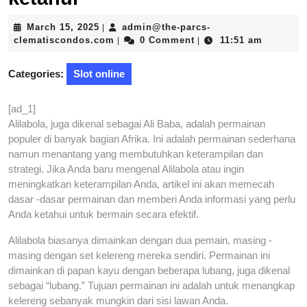
March
March 15, 2025
admin@the-parcs-
|
15,
admin@the-
clematiscondos.com
0 Comment
11:51 am
|
|
2025
parcs-
clematiscondos.com
Categories:
Slot online
[ad_1]
Alilabola, juga dikenal sebagai Ali Baba, adalah permainan
populer di banyak bagian Afrika. Ini adalah permainan sederhana
namun menantang yang membutuhkan keterampilan dan
strategi. Jika Anda baru mengenal Alilabola atau ingin
meningkatkan keterampilan Anda, artikel ini akan memecah
dasar -dasar permainan dan memberi Anda informasi yang perlu
Anda ketahui untuk bermain secara efektif.
Alilabola biasanya dimainkan dengan dua pemain, masing -
masing dengan set kelereng mereka sendiri. Permainan ini
dimainkan di papan kayu dengan beberapa lubang, juga dikenal
sebagai “lubang.” Tujuan permainan ini adalah untuk menangkap
kelereng sebanyak mungkin dari sisi lawan Anda.