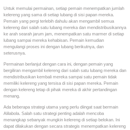
Untuk memulai permainan, setiap pemain menempatkan jumlah
kelereng yang sama di setiap lubang di sisi papan mereka.
Pemain yang pergi terlebih dahulu akan mengambil semua
kelereng dari salah satu lubang mereka dan mendistribusikannya
ke arah searah jarum jam, menempatkan satu marmer di setiap
lubang sampai mereka kehabisan. Pemain kemudian
mengulangi proses ini dengan lubang berikutnya, dan
seterusnya.
Permainan berlanjut dengan cara ini, dengan pemain yang
bergiliran mengambil kelereng dari salah satu lubang mereka dan
mendistribusikan kembali mereka sampai satu pemain tidak
memiliki kelereng yang tersisa di sisi papan mereka. Pemain
dengan kelereng tetap di pihak mereka di akhir pertandingan
menang.
Ada beberapa strategi utama yang perlu diingat saat bermain
Alilabola. Salah satu strategi penting adalah mencoba
menangkap sebanyak mungkin kelereng di setiap belokan. Ini
dapat dilakukan dengan secara strategis menempatkan kelereng