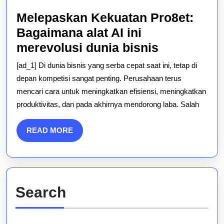
Melepaskan Kekuatan Pro8et:
Bagaimana alat AI ini
Melepaska
merevolusi dunia bisnis
Kekuatan
[ad_1] Di dunia bisnis yang serba cepat saat ini, tetap di
Pro8et:
depan kompetisi sangat penting. Perusahaan terus
Bagaiman
mencari cara untuk meningkatkan efisiensi, meningkatkan
produktivitas, dan pada akhirnya mendorong laba. Salah
alat
AI
READ
READ MORE
ini
MORE
merevolusi
dunia
bisnis
Search