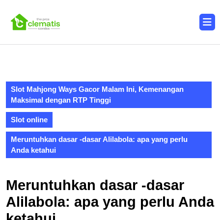
Skip
to
O
content
B
Skip
to
content
Slot Mahjong Ways Gacor Malam Ini, Kemenangan
Maksimal dengan RTP Tinggi
Slot online
Meruntuhkan dasar -dasar Alilabola: apa yang perlu
Anda ketahui
Meruntuhkan dasar -dasar
Alilabola: apa yang perlu Anda
ketahui