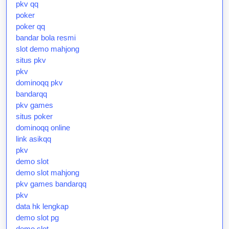
pkv qq
poker
poker qq
bandar bola resmi
slot demo mahjong
situs pkv
pkv
dominoqq pkv
bandarqq
pkv games
situs poker
dominoqq online
link asikqq
pkv
demo slot
demo slot mahjong
pkv games bandarqq
pkv
data hk lengkap
demo slot pg
demo slot