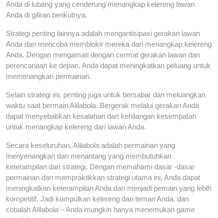
Anda di lubang yang cenderung menangkap kelereng lawan
Anda di giliran berikutnya.
Strategi penting lainnya adalah mengantisipasi gerakan lawan
Anda dan mencoba memblokir mereka dari menangkap kelereng
Anda. Dengan mengamati dengan cermat gerakan lawan dan
perencanaan ke depan, Anda dapat meningkatkan peluang untuk
memenangkan permainan.
Selain strategi ini, penting juga untuk bersabar dan meluangkan
waktu saat bermain Alilabola. Bergerak melalui gerakan Anda
dapat menyebabkan kesalahan dan kehilangan kesempatan
untuk menangkap kelereng dari lawan Anda.
Secara keseluruhan, Alilabola adalah permainan yang
menyenangkan dan menantang yang membutuhkan
keterampilan dan strategi. Dengan memahami dasar -dasar
permainan dan mempraktikkan strategi utama ini, Anda dapat
meningkatkan keterampilan Anda dan menjadi pemain yang lebih
kompetitif. Jadi kumpulkan kelereng dan teman Anda, dan
cobalah Alilabola – Anda mungkin hanya menemukan game