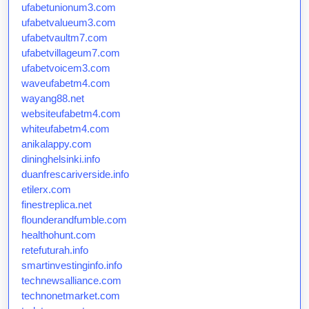
ufabetunionum3.com
ufabetvalueum3.com
ufabetvaultm7.com
ufabetvillageum7.com
ufabetvoicem3.com
waveufabetm4.com
wayang88.net
websiteufabetm4.com
whiteufabetm4.com
anikalappy.com
dininghelsinki.info
duanfrescariverside.info
etilerx.com
finestreplica.net
flounderandfumble.com
healthohunt.com
retefuturah.info
smartinvestinginfo.info
technewsalliance.com
technonetmarket.com