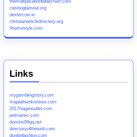
themultiplicationtablechart.com
casinoglamour.org
dextercoin.io
christianarticledirectory.org
5homestyle.com
Links
mygamblingstory.com
majalahwekonews.com
2017hoganoutlet.com
pelmanec.com
domino99qq.net
directoryoftheweb.com
donttellashton.com