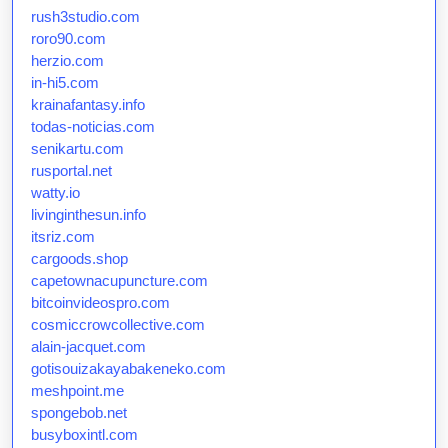
rush3studio.com
roro90.com
herzio.com
in-hi5.com
krainafantasy.info
todas-noticias.com
senikartu.com
rusportal.net
watty.io
livinginthesun.info
itsriz.com
cargoods.shop
capetownacupuncture.com
bitcoinvideospro.com
cosmiccrowcollective.com
alain-jacquet.com
gotisouizakayabakeneko.com
meshpoint.me
spongebob.net
busyboxintl.com