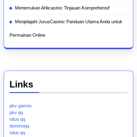
Menemukan Ahlicasino: Tinjauan Komprehensif
Menjelajahi JurusCasino: Panduan Utama Anda untuk
Permainan Online
Links
pkv games
pkv qq
situs qq
dominoqq
situs qq