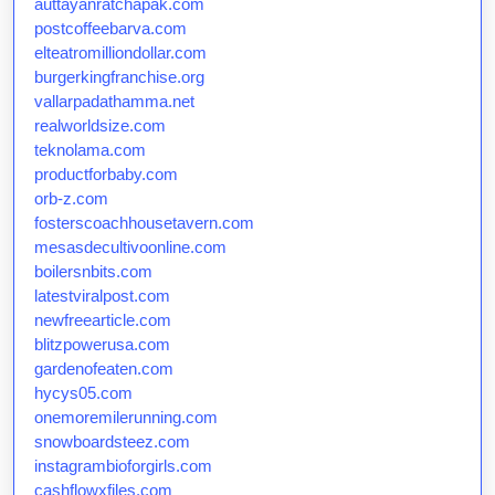
auttayanratchapak.com
postcoffeebarva.com
elteatromilliondollar.com
burgerkingfranchise.org
vallarpadathamma.net
realworldsize.com
teknolama.com
productforbaby.com
orb-z.com
fosterscoachhousetavern.com
mesasdecultivoonline.com
boilersnbits.com
latestviralpost.com
newfreearticle.com
blitzpowerusa.com
gardenofeaten.com
hycys05.com
onemoremilerunning.com
snowboardsteez.com
instagrambioforgirls.com
cashflowxfiles.com