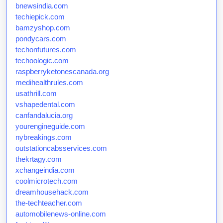
bnewsindia.com
techiepick.com
bamzyshop.com
pondycars.com
techonfutures.com
techoologic.com
raspberryketonescanada.org
medihealthrules.com
usathrill.com
vshapedental.com
canfandalucia.org
yourengineguide.com
nybreakings.com
outstationcabsservices.com
thekrtagy.com
xchangeindia.com
coolmicrotech.com
dreamhousehack.com
the-techteacher.com
automobilenews-online.com