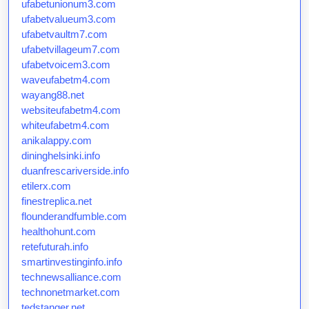
ufabetunionum3.com
ufabetvalueum3.com
ufabetvaultm7.com
ufabetvillageum7.com
ufabetvoicem3.com
waveufabetm4.com
wayang88.net
websiteufabetm4.com
whiteufabetm4.com
anikalappy.com
dininghelsinki.info
duanfrescariverside.info
etilerx.com
finestreplica.net
flounderandfumble.com
healthohunt.com
retefuturah.info
smartinvestinginfo.info
technewsalliance.com
technonetmarket.com
tedstanger.net