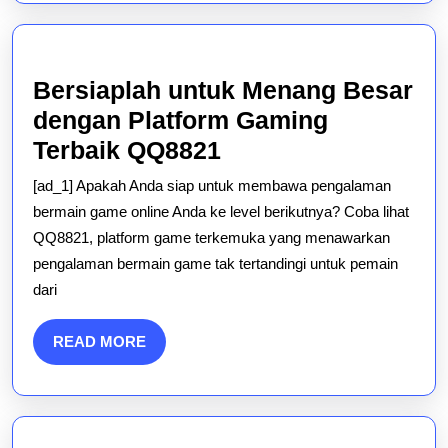
Bersiaplah untuk Menang Besar
dengan Platform Gaming
Bersiaplah
Terbaik QQ8821
untuk
[ad_1] Apakah Anda siap untuk membawa pengalaman
Menang
bermain game online Anda ke level berikutnya? Coba lihat
Besar
QQ8821, platform game terkemuka yang menawarkan
pengalaman bermain game tak tertandingi untuk pemain
dengan
dari
Platform
Gaming
READ
READ MORE
Terbaik
MORE
QQ8821