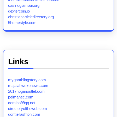
casinoglamour.org
dextercoin.io
christianarticledirectory.org
5homestyle.com
Links
mygamblingstory.com
majalahwekonews.com
2017hoganoutlet.com
pelmanec.com
domino99qq.net
directoryoftheweb.com
donttellashton.com