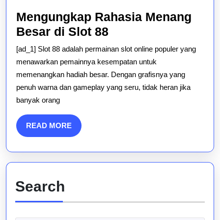
Mengungkap Rahasia Menang
Mengungkap
Besar di Slot 88
Rahasia
[ad_1] Slot 88 adalah permainan slot online populer yang
Menang
menawarkan pemainnya kesempatan untuk
Besar
memenangkan hadiah besar. Dengan grafisnya yang
penuh warna dan gameplay yang seru, tidak heran jika
di
banyak orang
Slot
88
READ
READ MORE
MORE
Search