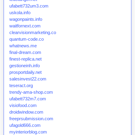
ufabett732um3.com
uskola.info
wagonpaints.info
waitfornext.com
clearvisionmarketing.co
quantum-code.co
whatnews.me
final-dream.com
finest-replica.net
gestioneinh.info
prosportdaily.net
salesinvest22.com
teseract.org
trendy-ama-shop.com
ufabett732m7.com
visiofood.com
droidwindow.com
freeprsubmission.com
ufagold666.com
myinteriorblog.com