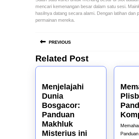
mencari kemenangan besar dalam satu sesi. Mainka
hasilnya datang secara alami. Dengan latihan dan
permainan mereka.
Post
PREVIOUS
navigation
Related Post
Previous
post:
Menjelajahi
Mem
Dunia
Plisb
Bosgacor:
Pan
Panduan
Komp
Makhluk
Memahami
Menjelajahi
Misterius ini
Panduan