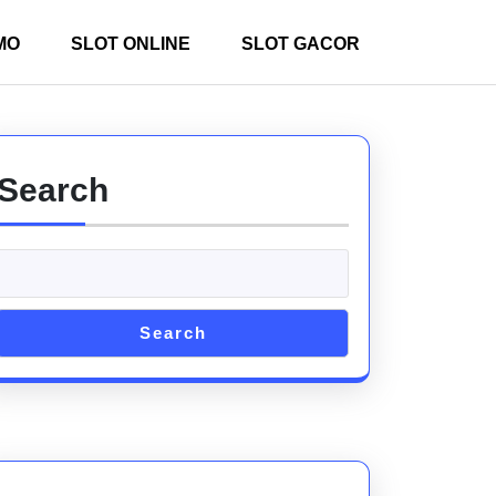
MO
SLOT ONLINE
SLOT GACOR
Search
Search