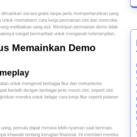
 dimainkan secara gratis tanpa perlu mempertaruhkan uang
ula untuk memahami cara kerja permainan slot dan mencoba
 yang melibatkan uang asli. Meskipun permainan demo tidak
innya sangat bermanfaat untuk mengasah keterampilan.
us Memainkan Demo
ameplay
an untuk mengenal berbagai fitur dan mekanisme
t berlatih dengan berbagai jenis mesin slot, seperti slot
ngkinkan mereka untuk belajar cara kerja fitur seperti putaran
uang, pemula dapat merasa lebih nyaman saat bermain.
pa khawatir tentang kerugian finansial. Ini memberi mereka