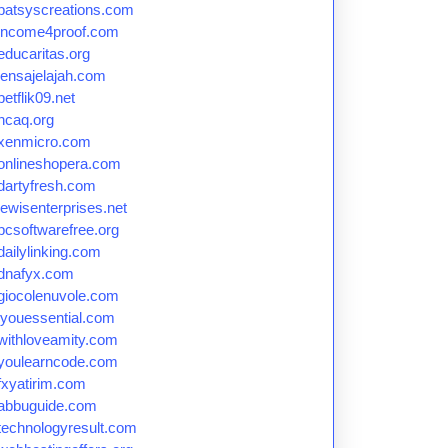
patsyscreations.com
income4proof.com
educaritas.org
lensajelajah.com
betflik09.net
ncaq.org
xenmicro.com
onlineshopera.com
dartyfresh.com
lewisenterprises.net
pcsoftwarefree.org
dailylinking.com
dnafyx.com
giocolenuvole.com
iyouessential.com
withloveamity.com
youlearncode.com
fxyatirim.com
abbuguide.com
technologyresult.com