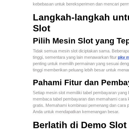
kebebasan untuk bereksperimen dan mencari perma
Langkah-langkah unt
Slot
Pilih Mesin Slot yang Te
Tidak semua mesin slot diciptakan sama. Beberapa 
tinggi, sementara yang lain menawarkan fitur
pkv 
penting untuk memilih permainan yang sesuai den
tinggi memberikan peluang lebih besar untuk menan
Pahami Fitur dan Pemba
Setiap mesin slot memiliki tabel pembayaran yang
membaca tabel pembayaran dan memahami cara kerj
gratis. Memahami kombinasi pemenang dan cara 
Anda untuk mendapatkan kemenangan besar.
Berlatih di Demo Slot