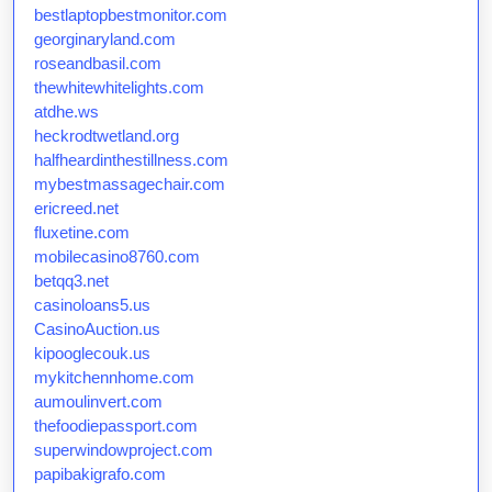
bestlaptopbestmonitor.com
georginaryland.com
roseandbasil.com
thewhitewhitelights.com
atdhe.ws
heckrodtwetland.org
halfheardinthestillness.com
mybestmassagechair.com
ericreed.net
fluxetine.com
mobilecasino8760.com
betqq3.net
casinoloans5.us
CasinoAuction.us
kipooglecouk.us
mykitchennhome.com
aumoulinvert.com
thefoodiepassport.com
superwindowproject.com
papibakigrafo.com