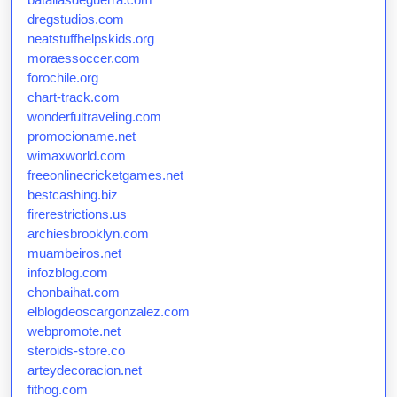
dregstudios.com
neatstuffhelpskids.org
moraessoccer.com
forochile.org
chart-track.com
wonderfultraveling.com
promocioname.net
wimaxworld.com
freeonlinecricketgames.net
bestcashing.biz
firerestrictions.us
archiesbrooklyn.com
muambeiros.net
infozblog.com
chonbaihat.com
elblogdeoscargonzalez.com
webpromote.net
steroids-store.co
arteydecoracion.net
fithog.com