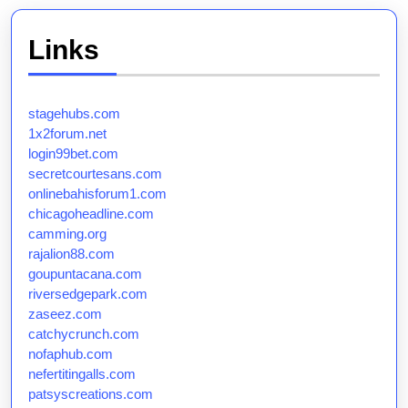
Links
stagehubs.com
1x2forum.net
login99bet.com
secretcourtesans.com
onlinebahisforum1.com
chicagoheadline.com
camming.org
rajalion88.com
goupuntacana.com
riversedgepark.com
zaseez.com
catchycrunch.com
nofaphub.com
nefertitingalls.com
patsyscreations.com