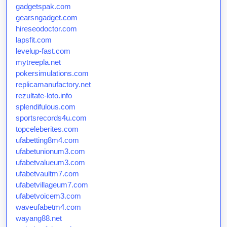
gadgetspak.com
gearsngadget.com
hireseodoctor.com
lapsfit.com
levelup-fast.com
mytreepla.net
pokersimulations.com
replicamanufactory.net
rezultate-loto.info
splendifulous.com
sportsrecords4u.com
topceleberites.com
ufabetting8m4.com
ufabetunionum3.com
ufabetvalueum3.com
ufabetvaultm7.com
ufabetvillageum7.com
ufabetvoicem3.com
waveufabetm4.com
wayang88.net