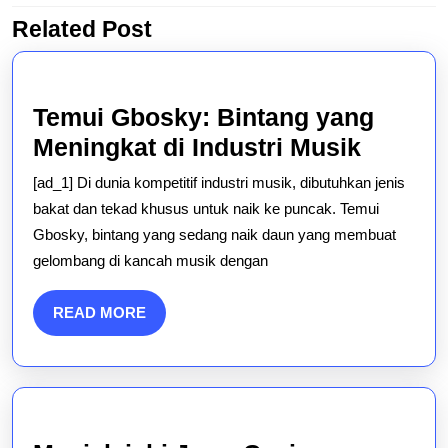
Related Post
Previous
Next
post:
post:
Temui Gbosky: Bintang yang
Temui
Meningkat di Industri Musik
Gbosky
[ad_1] Di dunia kompetitif industri musik, dibutuhkan jenis
Bintan
bakat dan tekad khusus untuk naik ke puncak. Temui
yang
Gbosky, bintang yang sedang naik daun yang membuat
gelombang di kancah musik dengan
Mening
di
READ
READ MORE
Industr
MORE
Musik