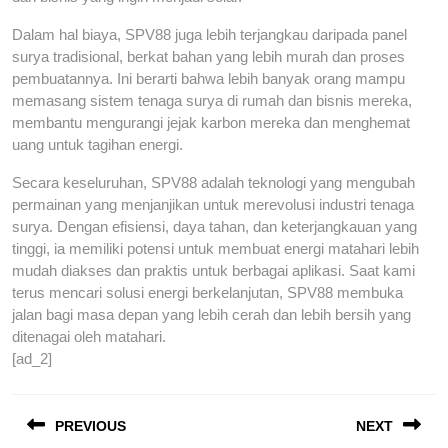
Dalam hal biaya, SPV88 juga lebih terjangkau daripada panel
surya tradisional, berkat bahan yang lebih murah dan proses
pembuatannya. Ini berarti bahwa lebih banyak orang mampu
memasang sistem tenaga surya di rumah dan bisnis mereka,
membantu mengurangi jejak karbon mereka dan menghemat
uang untuk tagihan energi.
Secara keseluruhan, SPV88 adalah teknologi yang mengubah
permainan yang menjanjikan untuk merevolusi industri tenaga
surya. Dengan efisiensi, daya tahan, dan keterjangkauan yang
tinggi, ia memiliki potensi untuk membuat energi matahari lebih
mudah diakses dan praktis untuk berbagai aplikasi. Saat kami
terus mencari solusi energi berkelanjutan, SPV88 membuka
jalan bagi masa depan yang lebih cerah dan lebih bersih yang
ditenagai oleh matahari.
[ad_2]
Post
PREVIOUS
NEXT
navigation