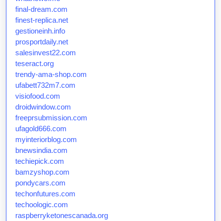
final-dream.com
finest-replica.net
gestioneinh.info
prosportdaily.net
salesinvest22.com
teseract.org
trendy-ama-shop.com
ufabett732m7.com
visiofood.com
droidwindow.com
freeprsubmission.com
ufagold666.com
myinteriorblog.com
bnewsindia.com
techiepick.com
bamzyshop.com
pondycars.com
techonfutures.com
techoologic.com
raspberryketonescanada.org