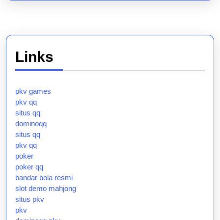
Links
pkv games
pkv qq
situs qq
dominoqq
situs qq
pkv qq
poker
poker qq
bandar bola resmi
slot demo mahjong
situs pkv
pkv