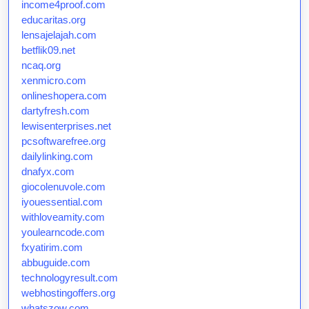
income4proof.com
educaritas.org
lensajelajah.com
betflik09.net
ncaq.org
xenmicro.com
onlineshopera.com
dartyfresh.com
lewisenterprises.net
pcsoftwarefree.org
dailylinking.com
dnafyx.com
giocolenuvole.com
iyouessential.com
withloveamity.com
youlearncode.com
fxyatirim.com
abbuguide.com
technologyresult.com
webhostingoffers.org
whatszow.com