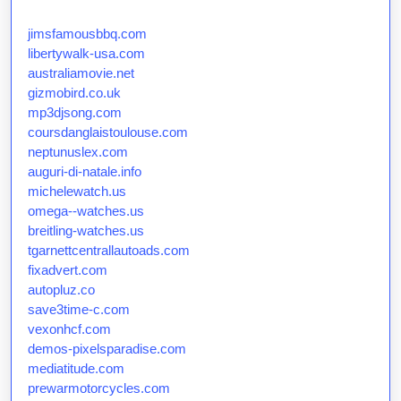
jimsfamousbbq.com
libertywalk-usa.com
australiamovie.net
gizmobird.co.uk
mp3djsong.com
coursdanglaistoulouse.com
neptunuslex.com
auguri-di-natale.info
michelewatch.us
omega--watches.us
breitling-watches.us
tgarnettcentrallautoads.com
fixadvert.com
autopluz.co
save3time-c.com
vexonhcf.com
demos-pixelsparadise.com
mediatitude.com
prewarmotorcycles.com