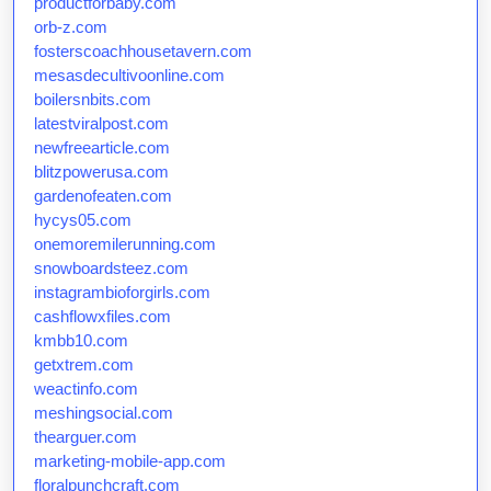
productforbaby.com
orb-z.com
fosterscoachhousetavern.com
mesasdecultivoonline.com
boilersnbits.com
latestviralpost.com
newfreearticle.com
blitzpowerusa.com
gardenofeaten.com
hycys05.com
onemoremilerunning.com
snowboardsteez.com
instagrambioforgirls.com
cashflowxfiles.com
kmbb10.com
getxtrem.com
weactinfo.com
meshingsocial.com
thearguer.com
marketing-mobile-app.com
floralpunchcraft.com