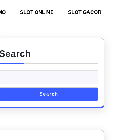
MO
SLOT ONLINE
SLOT GACOR
Search
Search