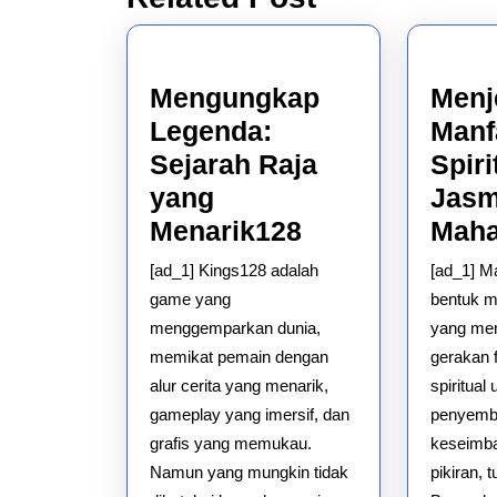
post:
Mengungkap
Menj
Legenda:
Manf
Sejarah Raja
Spiri
yang
Jasm
Mengungkap
Menarik128
Maha
Legenda:
[ad_1] Kings128 adalah
[ad_1] M
Sejarah
game yang
bentuk m
Raja
menggemparkan dunia,
yang me
memikat pemain dengan
yang
gerakan f
alur cerita yang menarik,
spiritua
Menarik128
gameplay yang imersif, dan
penyemb
grafis yang memukau.
keseimb
Namun yang mungkin tidak
pikiran, 