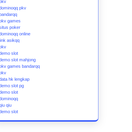
pkv
dominoqq pkv
bandarqq
pkv games
situs poker
dominoqq online
link asikqq
pkv
demo slot
demo slot mahjong
pkv games bandarqq
pkv
data hk lengkap
demo slot pg
demo slot
dominoqq
qiu qiu
demo slot