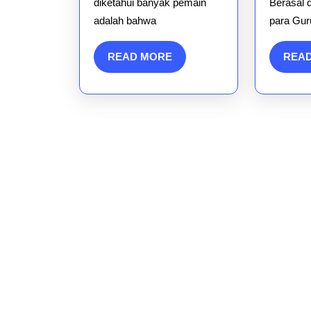
diketahui banyak pemain
Berasal d
adalah bahwa
para Gur
READ
READ MORE
REA
MORE