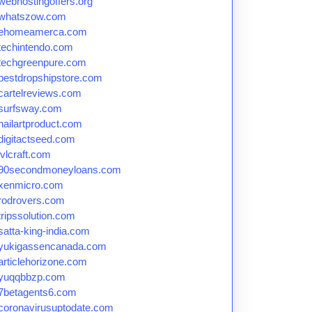
webhostingoffers.org
whatszow.com
ehomeamerca.com
techintendo.com
techgreenpure.com
bestdropshipstore.com
cartelreviews.com
surfsway.com
nailartproduct.com
digitactseed.com
lvlcraft.com
90secondmoneyloans.com
xenmicro.com
rodrovers.com
tripssolution.com
satta-king-india.com
yukigassencanada.com
articlehorizone.com
yuqqbbzp.com
7betagents6.com
coronavirusuptodate.com