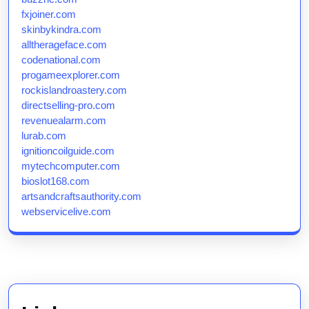
fxjoiner.com
skinbykindra.com
alltherageface.com
codenational.com
progameexplorer.com
rockislandroastery.com
directselling-pro.com
revenuealarm.com
lurab.com
ignitioncoilguide.com
mytechcomputer.com
bioslot168.com
artsandcraftsauthority.com
webservicelive.com