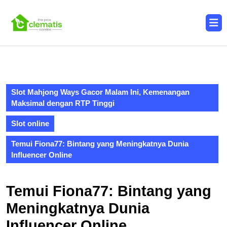
Skip
to
O
content
B
Skip
to
content
Slot Mahjong Ways Gacor Malam Ini, Kemenangan
Maksimal dengan RTP Tinggi
Slot online
Temui Fiona77: Bintang yang Meningkatnya Dunia
Influencer Online
Temui Fiona77: Bintang yang
Meningkatnya Dunia
Influencer Online