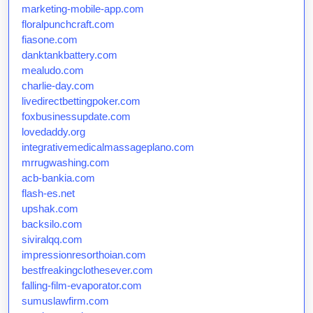
marketing-mobile-app.com
floralpunchcraft.com
fiasone.com
danktankbattery.com
mealudo.com
charlie-day.com
livedirectbettingpoker.com
foxbusinessupdate.com
lovedaddy.org
integrativemedicalmassageplano.com
mrrugwashing.com
acb-bankia.com
flash-es.net
upshak.com
backsilo.com
siviralqq.com
impressionresorthoian.com
bestfreakingclothesever.com
falling-film-evaporator.com
sumuslawfirm.com