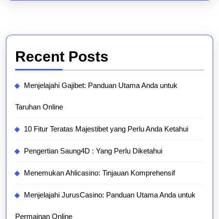
Recent Posts
Menjelajahi Gajibet: Panduan Utama Anda untuk
Taruhan Online
10 Fitur Teratas Majestibet yang Perlu Anda Ketahui
Pengertian Saung4D : Yang Perlu Diketahui
Menemukan Ahlicasino: Tinjauan Komprehensif
Menjelajahi JurusCasino: Panduan Utama Anda untuk
Permainan Online