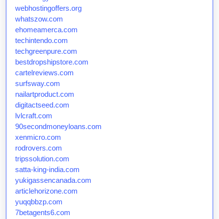
webhostingoffers.org
whatszow.com
ehomeamerca.com
techintendo.com
techgreenpure.com
bestdropshipstore.com
cartelreviews.com
surfsway.com
nailartproduct.com
digitactseed.com
lvlcraft.com
90secondmoneyloans.com
xenmicro.com
rodrovers.com
tripssolution.com
satta-king-india.com
yukigassencanada.com
articlehorizone.com
yuqqbbzp.com
7betagents6.com