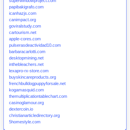
superwindowproject.com
papibakigrafo.com
icanhazjs.com
canimpact.org
goviralstudy.com
cartourism.net
apple-cores.com
pulserasdeactividad10.com
barbaracarlotti.com
desktopmining.net
inthebleachers.net
lexapro-rx-store.com
buyskincareproducts.org
frenchbulldogpuppyforsale.net
kogamasquid.com
themultiplicationtablechart.com
casinoglamour.org
dextercoin.io
christianarticledirectory.org
5homestyle.com