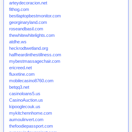
arteydecoracion.net
fithog.com
bestlaptopbestmonitor.com
georginaryland.com
roseandbasil.com
thewhitewhitelights.com
atdhe.ws
heckrodtwetland.org
halfheardinthestillness.com
mybestmassagechair.com
ericreed.net
fluxetine.com
mobilecasino8760.com
betqq3.net
casinoloans5.us
CasinoAuction.us
kipooglecouk.us
mykitchennhome.com
aumoulinvert.com
thefoodiepassport.com