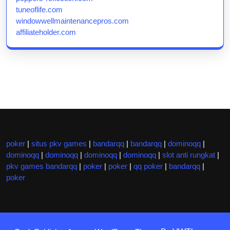
tuneoflife.com
windowwellmaintenancepros.com
affiliateholder.com
poker
|
situs pkv games
|
bandarqq
|
bandarqq
|
dominoqq
|
dominoqq
|
dominoqq
|
dominoqq
|
dominoqq
|
slot anti rungkat
|
pkv games bandarqq
|
poker
|
poker
|
qq poker
|
bandarqq
|
poker