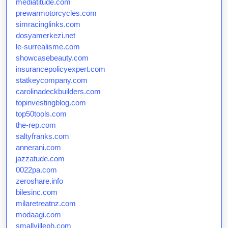
mediatitude.com
prewarmotorcycles.com
simracinglinks.com
dosyamerkezi.net
le-surrealisme.com
showcasebeauty.com
insurancepolicyexpert.com
statkeycompany.com
carolinadeckbuilders.com
topinvestingblog.com
top50tools.com
the-rep.com
saltyfranks.com
annerani.com
jazzatude.com
0022pa.com
zeroshare.info
bilesinc.com
milaretreatnz.com
modaagi.com
smallvilleph.com