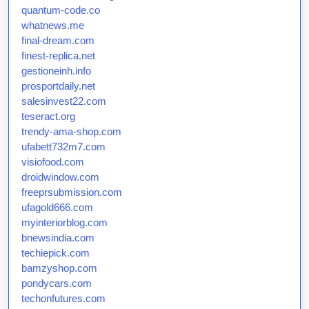
quantum-code.co
whatnews.me
final-dream.com
finest-replica.net
gestioneinh.info
prosportdaily.net
salesinvest22.com
teseract.org
trendy-ama-shop.com
ufabett732m7.com
visiofood.com
droidwindow.com
freeprsubmission.com
ufagold666.com
myinteriorblog.com
bnewsindia.com
techiepick.com
bamzyshop.com
pondycars.com
techonfutures.com