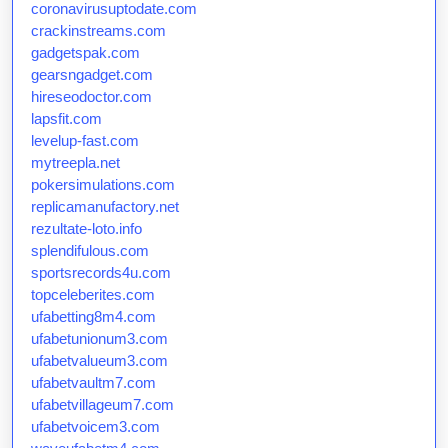
coronavirusuptodate.com
crackinstreams.com
gadgetspak.com
gearsngadget.com
hireseodoctor.com
lapsfit.com
levelup-fast.com
mytreepla.net
pokersimulations.com
replicamanufactory.net
rezultate-loto.info
splendifulous.com
sportsrecords4u.com
topceleberites.com
ufabetting8m4.com
ufabetunionum3.com
ufabetvalueum3.com
ufabetvaultm7.com
ufabetvillageum7.com
ufabetvoicem3.com