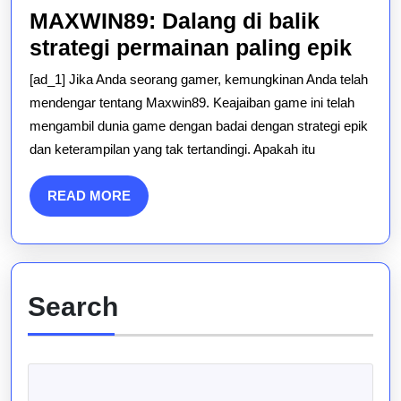
MAXWIN89: Dalang di balik
MAX
strategi permainan paling epik
Dala
[ad_1] Jika Anda seorang gamer, kemungkinan Anda telah
di
mendengar tentang Maxwin89. Keajaiban game ini telah
bali
mengambil dunia game dengan badai dengan strategi epik
dan keterampilan yang tak tertandingi. Apakah itu
stra
perm
READ
READ MORE
pali
MORE
epik
Search