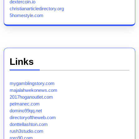
dextercoin.io
christianarticledirectory.org
5homestyle.com
Links
mygamblingstory.com
majalahwekonews.com
2017hoganoutlet.com
pelmanec.com
domino99qq.net
directoryoftheweb.com
donttellashton.com
rush3studio.com
roro90.com