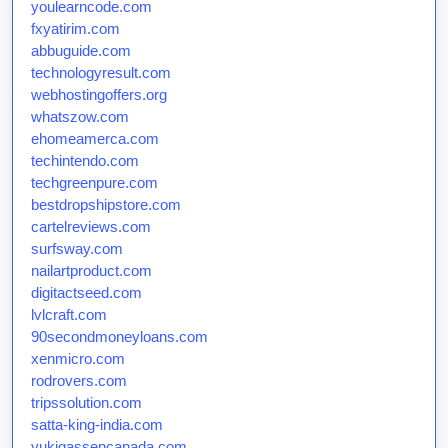
youlearncode.com
fxyatirim.com
abbuguide.com
technologyresult.com
webhostingoffers.org
whatszow.com
ehomeamerca.com
techintendo.com
techgreenpure.com
bestdropshipstore.com
cartelreviews.com
surfsway.com
nailartproduct.com
digitactseed.com
lvlcraft.com
90secondmoneyloans.com
xenmicro.com
rodrovers.com
tripssolution.com
satta-king-india.com
yukigassencanada.com