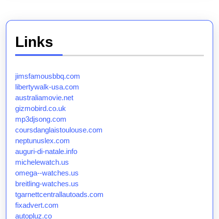
Links
jimsfamousbbq.com
libertywalk-usa.com
australiamovie.net
gizmobird.co.uk
mp3djsong.com
coursdanglaistoulouse.com
neptunuslex.com
auguri-di-natale.info
michelewatch.us
omega--watches.us
breitling-watches.us
tgarnettcentrallautoads.com
fixadvert.com
autopluz.co