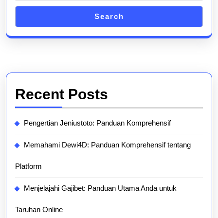
Search
Recent Posts
Pengertian Jeniustoto: Panduan Komprehensif
Memahami Dewi4D: Panduan Komprehensif tentang
Platform
Menjelajahi Gajibet: Panduan Utama Anda untuk
Taruhan Online