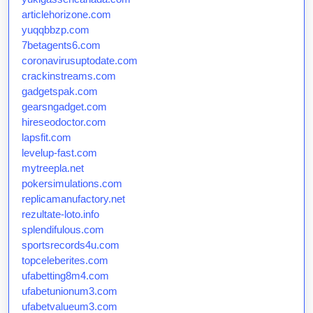
articlehorizone.com
yuqqbbzp.com
7betagents6.com
coronavirusuptodate.com
crackinstreams.com
gadgetspak.com
gearsngadget.com
hireseodoctor.com
lapsfit.com
levelup-fast.com
mytreepla.net
pokersimulations.com
replicamanufactory.net
rezultate-loto.info
splendifulous.com
sportsrecords4u.com
topceleberites.com
ufabetting8m4.com
ufabetunionum3.com
ufabetvalueum3.com