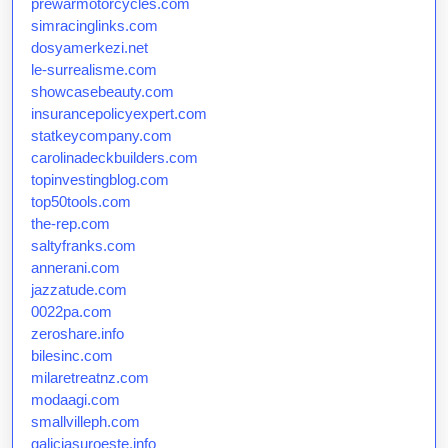
prewarmotorcycles.com
simracinglinks.com
dosyamerkezi.net
le-surrealisme.com
showcasebeauty.com
insurancepolicyexpert.com
statkeycompany.com
carolinadeckbuilders.com
topinvestingblog.com
top50tools.com
the-rep.com
saltyfranks.com
annerani.com
jazzatude.com
0022pa.com
zeroshare.info
bilesinc.com
milaretreatnz.com
modaagi.com
smallvilleph.com
galiciasuroeste.info