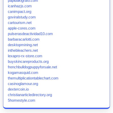
papibakigrafo.com
icanhazjs.com
canimpact.org
goviralstudy.com
cartourism.net
apple-cores.com
pulserasdeactividad10.com
barbaracarlotti.com
desktopmining.net
inthebleachers.net
lexapro-rx-store.com
buyskincareproducts.org
frenchbulldogpuppyforsale.net
kogamasquid.com
themultiplicationtablechart.com
casinoglamour.org
dextercoin.io
christianarticledirectory.org
5homestyle.com