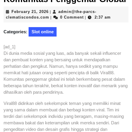
February
February 21, 2026
admin@the-parcs-
|
21,
admin@the-
clematiscondos.com
0 Comment
2:37 am
|
|
2026
parcs-
clematiscondos.com
Categories:
Slot online
[ad_1]
Di dunia media sosial yang luas, ada banyak sekali influencer
dan pembuat konten yang bersaing untuk mendapatkan
perhatian dan pengikut. Namun, hanya sedikit yang mampu
memikat hati jutaan orang seperti pencipta di balik Viral88.
Komunitas penggemar global ini telah berkembang pesat dalam
beberapa tahun terakhir, berkat konten inovatif dan menarik yang
dihasilkan oleh para pendirinya.
Viral88 didirikan oleh sekelompok teman yang memiliki minat
yang sama dalam membuat dan berbagi konten viral. Tim ini
terdiri dari sekelompok individu yang beragam, masing-masing
membawa bakat dan keterampilan unik mereka sendiri. Dari
pengeditan video dan desain grafis hingga strategi dan