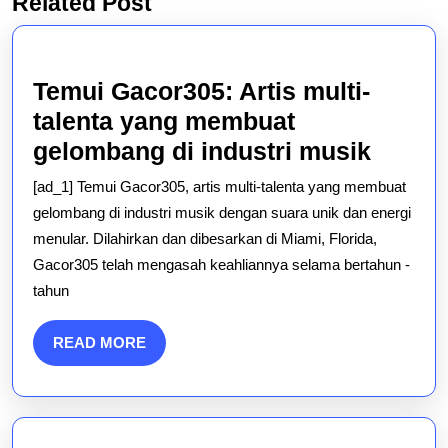
Related Post
Previous
Next
post:
post:
Temui Gacor305: Artis multi-
talenta yang membuat
Temui
gelombang di industri musik
Gacor
[ad_1] Temui Gacor305, artis multi-talenta yang membuat
Artis
gelombang di industri musik dengan suara unik dan energi
multi-
menular. Dilahirkan dan dibesarkan di Miami, Florida,
Gacor305 telah mengasah keahliannya selama bertahun -
talent
tahun
yang
memb
READ
READ MORE
gelom
MORE
di
indust