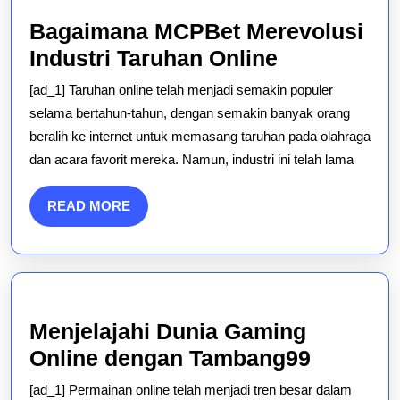
musik
Bagaimana MCPBet Merevolusi
Bagaimana
Industri Taruhan Online
MCPBet
[ad_1] Taruhan online telah menjadi semakin populer
Merevolusi
selama bertahun-tahun, dengan semakin banyak orang
Industri
beralih ke internet untuk memasang taruhan pada olahraga
dan acara favorit mereka. Namun, industri ini telah lama
Taruhan
Online
READ
READ MORE
MORE
Menjelajahi Dunia Gaming
Menjelaj
Online dengan Tambang99
Dunia
[ad_1] Permainan online telah menjadi tren besar dalam