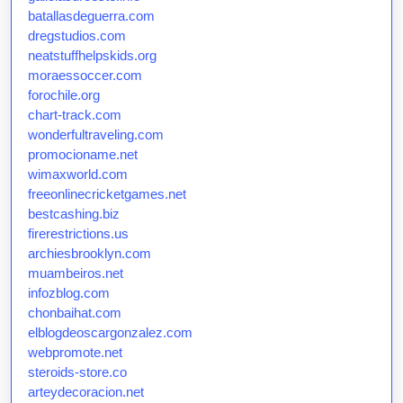
batallasdeguerra.com
dregstudios.com
neatstuffhelpskids.org
moraessoccer.com
forochile.org
chart-track.com
wonderfultraveling.com
promocioname.net
wimaxworld.com
freeonlinecricketgames.net
bestcashing.biz
firerestrictions.us
archiesbrooklyn.com
muambeiros.net
infozblog.com
chonbaihat.com
elblogdeoscargonzalez.com
webpromote.net
steroids-store.co
arteydecoracion.net