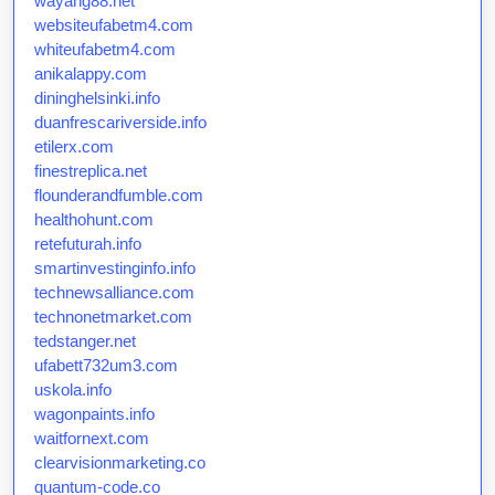
wayang88.net
websiteufabetm4.com
whiteufabetm4.com
anikalappy.com
dininghelsinki.info
duanfrescariverside.info
etilerx.com
finestreplica.net
flounderandfumble.com
healthohunt.com
retefuturah.info
smartinvestinginfo.info
technewsalliance.com
technonetmarket.com
tedstanger.net
ufabett732um3.com
uskola.info
wagonpaints.info
waitfornext.com
clearvisionmarketing.co
quantum-code.co