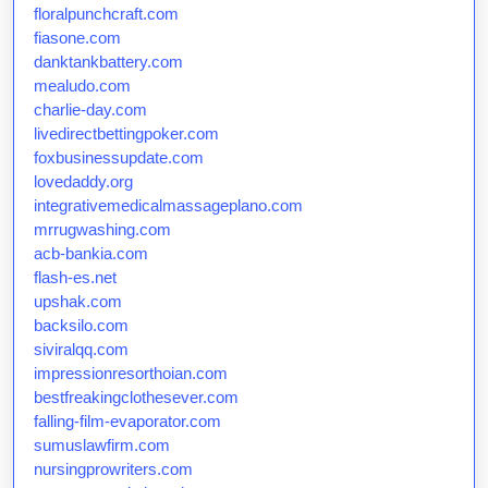
floralpunchcraft.com
fiasone.com
danktankbattery.com
mealudo.com
charlie-day.com
livedirectbettingpoker.com
foxbusinessupdate.com
lovedaddy.org
integrativemedicalmassageplano.com
mrrugwashing.com
acb-bankia.com
flash-es.net
upshak.com
backsilo.com
siviralqq.com
impressionresorthoian.com
bestfreakingclothesever.com
falling-film-evaporator.com
sumuslawfirm.com
nursingprowriters.com