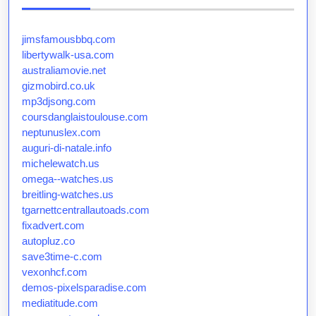
jimsfamousbbq.com
libertywalk-usa.com
australiamovie.net
gizmobird.co.uk
mp3djsong.com
coursdanglaistoulouse.com
neptunuslex.com
auguri-di-natale.info
michelewatch.us
omega--watches.us
breitling-watches.us
tgarnettcentrallautoads.com
fixadvert.com
autopluz.co
save3time-c.com
vexonhcf.com
demos-pixelsparadise.com
mediatitude.com