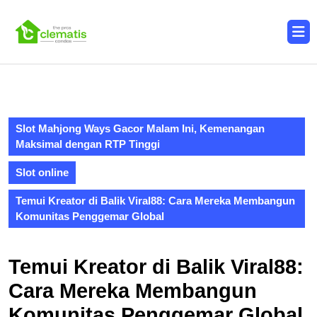
Skip
to
O
content
B
Skip
to
content
Slot Mahjong Ways Gacor Malam Ini, Kemenangan
Maksimal dengan RTP Tinggi
Slot online
Temui Kreator di Balik Viral88: Cara Mereka Membangun
Komunitas Penggemar Global
Temui Kreator di Balik Viral88:
Cara Mereka Membangun
Komunitas Penggemar Global