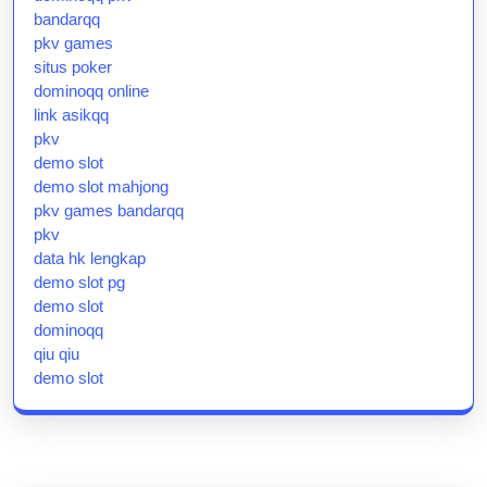
bandarqq
pkv games
situs poker
dominoqq online
link asikqq
pkv
demo slot
demo slot mahjong
pkv games bandarqq
pkv
data hk lengkap
demo slot pg
demo slot
dominoqq
qiu qiu
demo slot