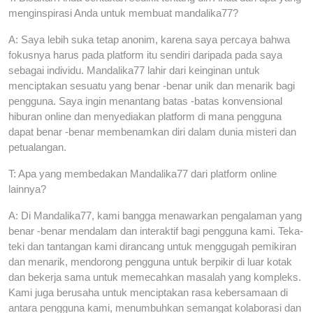
menginspirasi Anda untuk membuat mandalika77?
A: Saya lebih suka tetap anonim, karena saya percaya bahwa
fokusnya harus pada platform itu sendiri daripada pada saya
sebagai individu. Mandalika77 lahir dari keinginan untuk
menciptakan sesuatu yang benar -benar unik dan menarik bagi
pengguna. Saya ingin menantang batas -batas konvensional
hiburan online dan menyediakan platform di mana pengguna
dapat benar -benar membenamkan diri dalam dunia misteri dan
petualangan.
T: Apa yang membedakan Mandalika77 dari platform online
lainnya?
A: Di Mandalika77, kami bangga menawarkan pengalaman yang
benar -benar mendalam dan interaktif bagi pengguna kami. Teka-
teki dan tantangan kami dirancang untuk menggugah pemikiran
dan menarik, mendorong pengguna untuk berpikir di luar kotak
dan bekerja sama untuk memecahkan masalah yang kompleks.
Kami juga berusaha untuk menciptakan rasa kebersamaan di
antara pengguna kami, menumbuhkan semangat kolaborasi dan