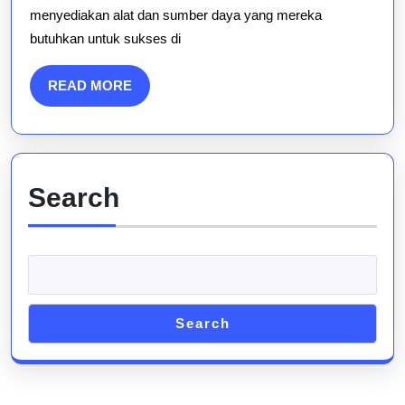
menyediakan alat dan sumber daya yang mereka
Pengusaha
butuhkan untuk sukses di
di
Mana
READ
READ MORE
Saja
MORE
Search
Search