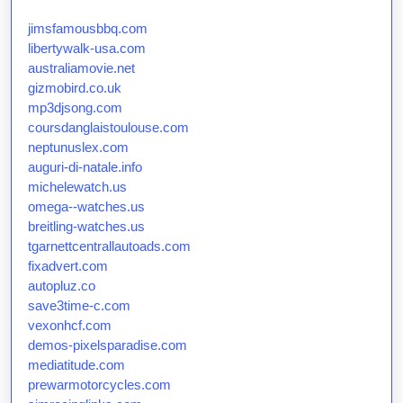
jimsfamousbbq.com
libertywalk-usa.com
australiamovie.net
gizmobird.co.uk
mp3djsong.com
coursdanglaistoulouse.com
neptunuslex.com
auguri-di-natale.info
michelewatch.us
omega--watches.us
breitling-watches.us
tgarnettcentrallautoads.com
fixadvert.com
autopluz.co
save3time-c.com
vexonhcf.com
demos-pixelsparadise.com
mediatitude.com
prewarmotorcycles.com