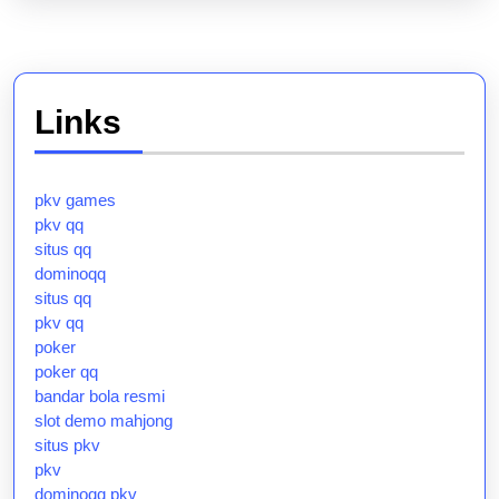
Links
pkv games
pkv qq
situs qq
dominoqq
situs qq
pkv qq
poker
poker qq
bandar bola resmi
slot demo mahjong
situs pkv
pkv
dominoqq pkv