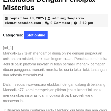
Misterius
September
September 18, 2025
admin@the-parcs-
|
admin@the-
18,
clematiscondos.com
0 Comment
2:12 pm
|
|
parcs-
2025
clematiscondos.com
Categories:
Slot online
[ad_1]
Mandalika77 telah mengambil dunia online dengan perpaduan
unik antara misteri, intrik, dan kegembiraan. Pencipta penuh teka
-teki di balik platform inovatif ini telah berhasil menarik perhatian
ribuan pengguna, menarik mereka ke dunia teka -teki, tantangan,
dan rahasia tersembunyi.
Dalam sebuah wawancara eksklusif dengan dalang di belakang
Mandalika77, kami mempelajari pikiran jenius kreatif ini untuk
mengungkap inspirasi dan motivasi di balik proyek yang
menawan ini.
T: Bisakah Anda ceritakan sedikit tentang diri Anda dan apa yang