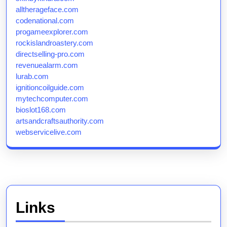
alltherageface.com
codenational.com
progameexplorer.com
rockislandroastery.com
directselling-pro.com
revenuealarm.com
lurab.com
ignitioncoilguide.com
mytechcomputer.com
bioslot168.com
artsandcraftsauthority.com
webservicelive.com
Links