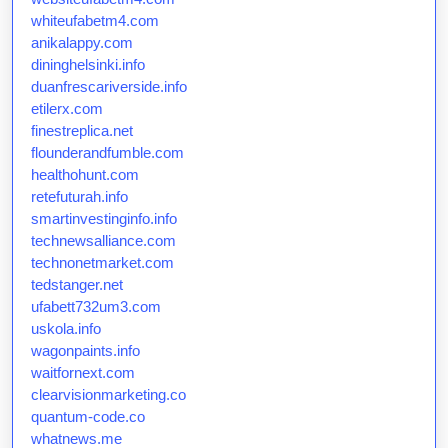
whiteufabetm4.com
anikalappy.com
dininghelsinki.info
duanfrescariverside.info
etilerx.com
finestreplica.net
flounderandfumble.com
healthohunt.com
retefuturah.info
smartinvestinginfo.info
technewsalliance.com
technonetmarket.com
tedstanger.net
ufabett732um3.com
uskola.info
wagonpaints.info
waitfornext.com
clearvisionmarketing.co
quantum-code.co
whatnews.me