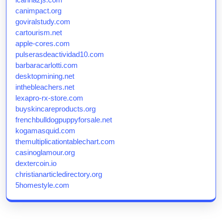
canimpact.org
goviralstudy.com
cartourism.net
apple-cores.com
pulserasdeactividad10.com
barbaracarlotti.com
desktopmining.net
inthebleachers.net
lexapro-rx-store.com
buyskincareproducts.org
frenchbulldogpuppyforsale.net
kogamasquid.com
themultiplicationtablechart.com
casinoglamour.org
dextercoin.io
christianarticledirectory.org
5homestyle.com