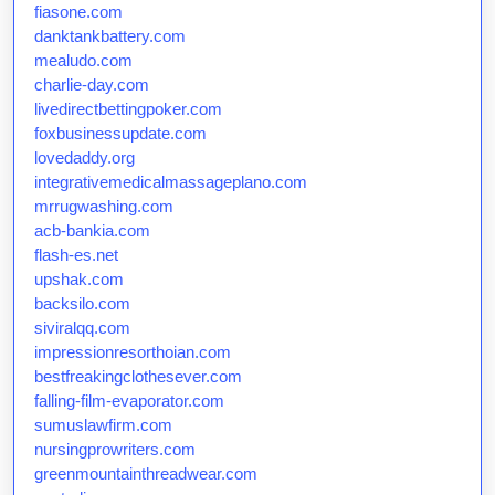
fiasone.com
danktankbattery.com
mealudo.com
charlie-day.com
livedirectbettingpoker.com
foxbusinessupdate.com
lovedaddy.org
integrativemedicalmassageplano.com
mrrugwashing.com
acb-bankia.com
flash-es.net
upshak.com
backsilo.com
siviralqq.com
impressionresorthoian.com
bestfreakingclothesever.com
falling-film-evaporator.com
sumuslawfirm.com
nursingprowriters.com
greenmountainthreadwear.com