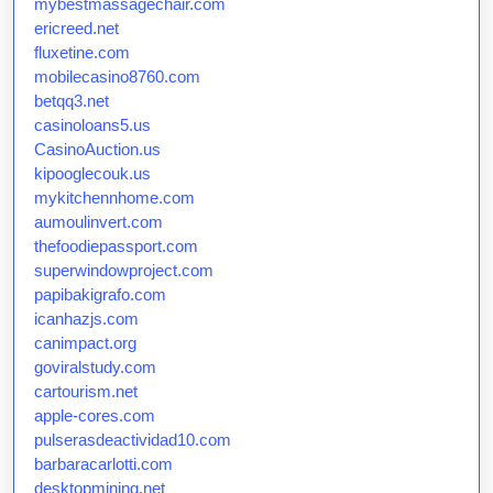
mybestmassagechair.com
ericreed.net
fluxetine.com
mobilecasino8760.com
betqq3.net
casinoloans5.us
CasinoAuction.us
kipooglecouk.us
mykitchennhome.com
aumoulinvert.com
thefoodiepassport.com
superwindowproject.com
papibakigrafo.com
icanhazjs.com
canimpact.org
goviralstudy.com
cartourism.net
apple-cores.com
pulserasdeactividad10.com
barbaracarlotti.com
desktopmining.net