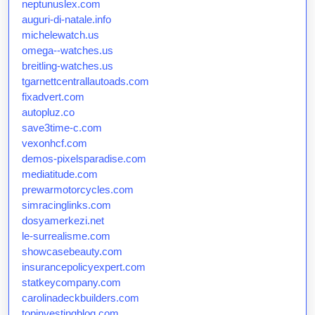
neptunuslex.com
auguri-di-natale.info
michelewatch.us
omega--watches.us
breitling-watches.us
tgarnettcentrallautoads.com
fixadvert.com
autopluz.co
save3time-c.com
vexonhcf.com
demos-pixelsparadise.com
mediatitude.com
prewarmotorcycles.com
simracinglinks.com
dosyamerkezi.net
le-surrealisme.com
showcasebeauty.com
insurancepolicyexpert.com
statkeycompany.com
carolinadeckbuilders.com
topinvestingblog.com