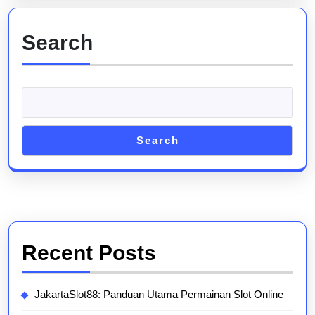
Badai
Search
Search
Recent Posts
JakartaSlot88: Panduan Utama Permainan Slot Online