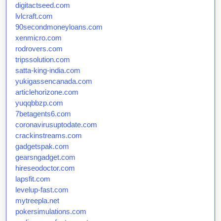
digitactseed.com
lvlcraft.com
90secondmoneyloans.com
xenmicro.com
rodrovers.com
tripssolution.com
satta-king-india.com
yukigassencanada.com
articlehorizone.com
yuqqbbzp.com
7betagents6.com
coronavirusuptodate.com
crackinstreams.com
gadgetspak.com
gearsngadget.com
hireseodoctor.com
lapsfit.com
levelup-fast.com
mytreepla.net
pokersimulations.com