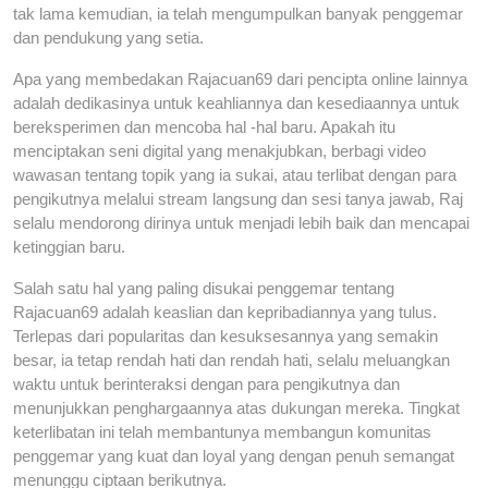
tak lama kemudian, ia telah mengumpulkan banyak penggemar
dan pendukung yang setia.
Apa yang membedakan Rajacuan69 dari pencipta online lainnya
adalah dedikasinya untuk keahliannya dan kesediaannya untuk
bereksperimen dan mencoba hal -hal baru. Apakah itu
menciptakan seni digital yang menakjubkan, berbagi video
wawasan tentang topik yang ia sukai, atau terlibat dengan para
pengikutnya melalui stream langsung dan sesi tanya jawab, Raj
selalu mendorong dirinya untuk menjadi lebih baik dan mencapai
ketinggian baru.
Salah satu hal yang paling disukai penggemar tentang
Rajacuan69 adalah keaslian dan kepribadiannya yang tulus.
Terlepas dari popularitas dan kesuksesannya yang semakin
besar, ia tetap rendah hati dan rendah hati, selalu meluangkan
waktu untuk berinteraksi dengan para pengikutnya dan
menunjukkan penghargaannya atas dukungan mereka. Tingkat
keterlibatan ini telah membantunya membangun komunitas
penggemar yang kuat dan loyal yang dengan penuh semangat
menunggu ciptaan berikutnya.