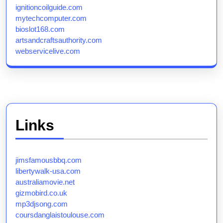
ignitioncoilguide.com
mytechcomputer.com
bioslot168.com
artsandcraftsauthority.com
webservicelive.com
Links
jimsfamousbbq.com
libertywalk-usa.com
australiamovie.net
gizmobird.co.uk
mp3djsong.com
coursdanglaistoulouse.com