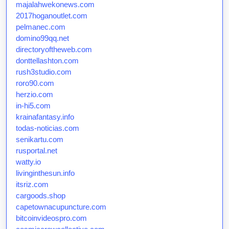
majalahwekonews.com
2017hoganoutlet.com
pelmanec.com
domino99qq.net
directoryoftheweb.com
donttellashton.com
rush3studio.com
roro90.com
herzio.com
in-hi5.com
krainafantasy.info
todas-noticias.com
senikartu.com
rusportal.net
watty.io
livinginthesun.info
itsriz.com
cargoods.shop
capetownacupuncture.com
bitcoinvideospro.com