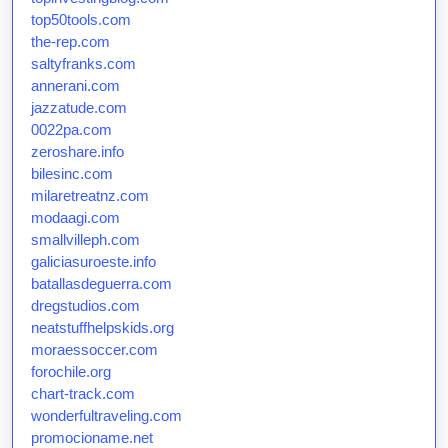
top50tools.com
the-rep.com
saltyfranks.com
annerani.com
jazzatude.com
0022pa.com
zeroshare.info
bilesinc.com
milaretreatnz.com
modaagi.com
smallvilleph.com
galiciasuroeste.info
batallasdeguerra.com
dregstudios.com
neatstuffhelpskids.org
moraessoccer.com
forochile.org
chart-track.com
wonderfultraveling.com
promocioname.net