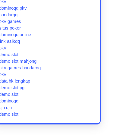
pkv
dominoqq pkv
bandarqq
pkv games
situs poker
dominoqq online
link asikqq
pkv
demo slot
demo slot mahjong
pkv games bandarqq
pkv
data hk lengkap
demo slot pg
demo slot
dominoqq
qiu qiu
demo slot