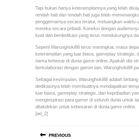
Tapi bukan hanya keterampilannya yang telah dis
rendah hati dan rendah hati juga telah memenangka
penggemarnya secara teratur, meluangkan waktu u
mereka secara pribadi. Koneksi dengan audiens
kuat dan berdedikasi yang terus mendukungnya d
Seperti Warunghoki88 terus meningkat, masa depan 
keterampilan yang luar biasa, gameplay strategis, 
nama terbesar di dunia game online. Apakah dia s
berkolaborasi dengan gamer lain, Warunghoki88 pa
Sebagai kesimpulan, Warunghoki88 adalah bintang 
dedikasinya telah membuatnya mendapatkan tempat y
luar biasa, gameplay strategis, dan kepribadian ya
menginspirasi para gamer di seluruh dunia untuk 
ditakdirkan untuk kebesaran di dunia game online.
[ad_2]
Post
PREVIOUS