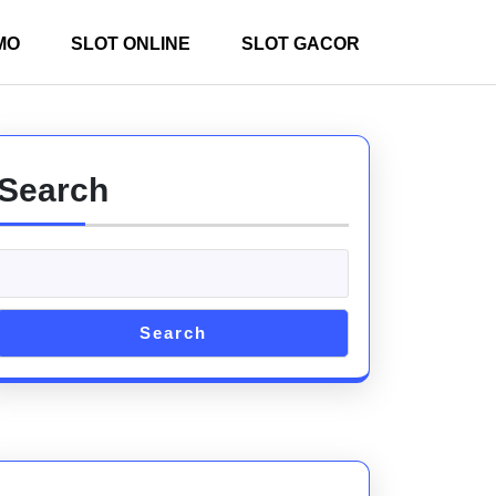
MO
SLOT ONLINE
SLOT GACOR
Search
Search