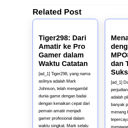
navigation
Related Post
Previous
post:
Tiger298: Dari
Mena
Amatir ke Pro
deng
Gamer dalam
MPO8
Tiger298:
Waktu Catatan
dan 
Dari
Suks
[ad_1] Tiger298, yang nama
Amatir
aslinya adalah Mark
[ad_1] D
ke
Johnson, telah mengambil
perjudia
dunia game dengan badai
Pro
adalah pi
dengan kenaikan cepat dari
Gamer
banyak p
pemain amatir menjadi
menang b
dalam
gamer profesional dalam
tepercaya
Waktu
waktu singkat. Mark selalu
menawar