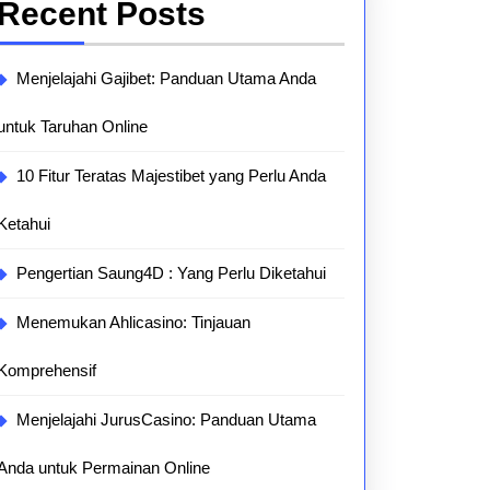
Recent Posts
Menjelajahi Gajibet: Panduan Utama Anda
untuk Taruhan Online
10 Fitur Teratas Majestibet yang Perlu Anda
Ketahui
Pengertian Saung4D : Yang Perlu Diketahui
Menemukan Ahlicasino: Tinjauan
Komprehensif
Menjelajahi JurusCasino: Panduan Utama
Anda untuk Permainan Online