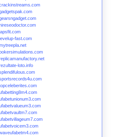
crackinstreams.com
gadgetspak.com
gearsngadget.com
hireseodoctor.com
lapsfit.com
levelup-fast.com
mytreepla.net
pokersimulations.com
replicamanufactory.net
rezultate-loto.info
splendifulous.com
sportsrecords4u.com
topceleberites.com
ufabetting8m4.com
ufabetunionum3.com
ufabetvalueum3.com
ufabetvaultm7.com
ufabetvillageum7.com
ufabetvoicem3.com
waveufabetm4.com