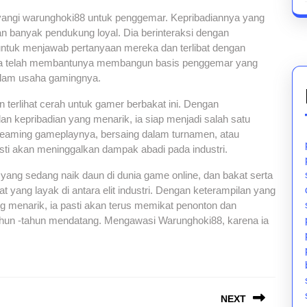
ayangi warunghoki88 untuk penggemar. Kepribadiannya yang
n banyak pendukung loyal. Dia berinteraksi dengan
ntuk menjawab pertanyaan mereka dan terlibat dengan
nya telah membantunya membangun basis penggemar yang
alam usaha gamingnya.
terlihat cerah untuk gamer berbakat ini. Dengan
dan kepribadian yang menarik, ia siap menjadi salah satu
treaming gameplaynya, bersaing dalam turnamen, atau
sti akan meninggalkan dampak abadi pada industri.
yang sedang naik daun di dunia game online, dan bakat serta
ang layak di antara elit industri. Dengan keterampilan yang
ng menarik, ia pasti akan terus memikat penonton dan
tahun -tahun mendatang. Mengawasi Warunghoki88, karena ia
NEXT