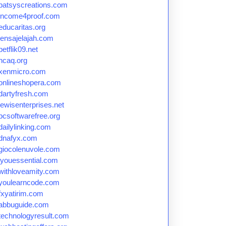
patsyscreations.com
income4proof.com
educaritas.org
lensajelajah.com
betflik09.net
ncaq.org
xenmicro.com
onlineshopera.com
dartyfresh.com
lewisenterprises.net
pcsoftwarefree.org
dailylinking.com
dnafyx.com
giocolenuvole.com
iyouessential.com
withloveamity.com
youlearncode.com
fxyatirim.com
abbuguide.com
technologyresult.com