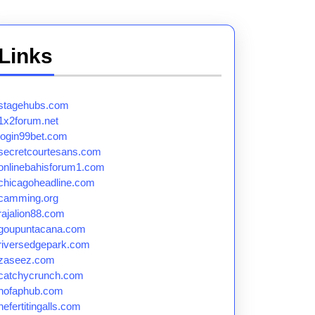
Links
stagehubs.com
1x2forum.net
login99bet.com
secretcourtesans.com
onlinebahisforum1.com
chicagoheadline.com
camming.org
rajalion88.com
goupuntacana.com
riversedgepark.com
zaseez.com
catchycrunch.com
nofaphub.com
nefertitingalls.com