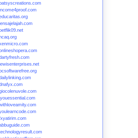
patsyscreations.com
income4proof.com
educaritas.org
lensajelajah.com
betflik09.net
ncaq.org
xenmicro.com
onlineshopera.com
dartyfresh.com
lewisenterprises.net
pcsoftwarefree.org
dailylinking.com
dnafyx.com
giocolenuvole.com
iyouessential.com
withloveamity.com
youlearncode.com
fxyatirim.com
abbuguide.com
technologyresult.com