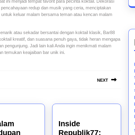
 ini menjadi tempat favorit para pecinta koktail. Dekorasi
 pencahayaan redup dan musik yang ceria, menciptakan
 untuk keluar malam bersama teman atau kencan malam
arik atau sekadar bersantai dengan koktail klasik, Bar88
oktail kreatif, dan suasana penuh gaya, tidak heran mengapa
an pengunjung. Jadi lain kali Anda ingin menikmati malam
 temukan keajaiban bar unik ini.
NEXT
Next
post:
alam
Inside
dupan
Republik77: