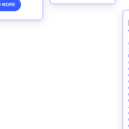
READ
D MORE
MORE