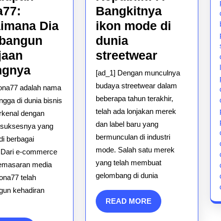
a77:
Bangkitnya
imana Dia
ikon mode di
bangun
dunia
Inside
jaan
streetwear
Di
Republik77
ngnya
[ad_1] Dengan munculnya
Dalam
Bangkitny
budaya streetwear dalam
iona77 adalah nama
Kehidupan
ikon
beberapa tahun terakhir,
ngga di dunia bisnis
Fiona77:
telah ada lonjakan merek
mode
erkenal dengan
dan label baru yang
 suksesnya yang
Bagaimana
di
bermunculan di industri
di berbagai
r
Dia
dunia
mode. Salah satu merek
. Dari e-commerce
Membangun
streetwear
yang telah membuat
pemasaran media
Kerajaan
gelombang di dunia
iona77 telah
Daringnya
un kehadiran
READ
READ MORE
MORE