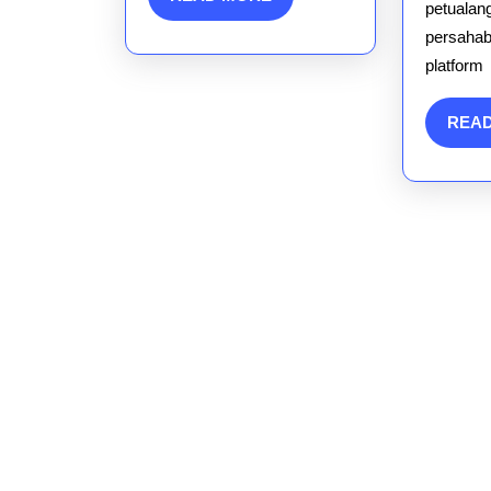
petualan
MORE
persahab
platform
REA