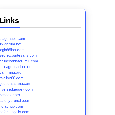
Links
stagehubs.com
1x2forum.net
login99bet.com
secretcourtesans.com
onlinebahisforum1.com
chicagoheadline.com
camming.org
rajalion88.com
goupuntacana.com
riversedgepark.com
zaseez.com
catchycrunch.com
nofaphub.com
nefertitingalls.com