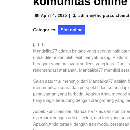
komunitas online
April
April 4, 2025
admin@the-parcs-clema
|
4,
2025
Categories:
Slot online
[ad_1]
Mandalika77 adalah bintang yang sedang naik dau
untuk ditemukan oleh lebih banyak orang. Platform
beragam yang melayani audiens yang luas. Dari ti
rekomendasi makanan, Mandalika77 memiliki sesu
Salah satu fitur menonjol dari Mandalika77 adalah 
menampilkan suara dan perspektif dari semua lap
pengalaman yang berbeda. Apakah Anda mencari ins
hanya ingin terhubung dengan orang-orang yang b
Aspek kunci lain dari Mandalika77 adalah komitmenn
diperbarui dengan artikel, video, dan foto yang se
Apakah Anda tertarik dengan tren mode, peretasan 