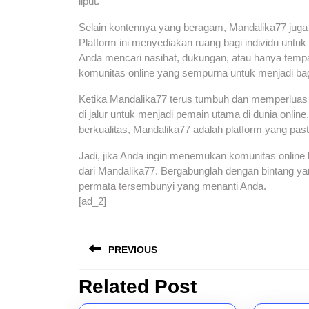
liput.
Selain kontennya yang beragam, Mandalika77 jug
Platform ini menyediakan ruang bagi individu untuk 
Anda mencari nasihat, dukungan, atau hanya tempa
komunitas online yang sempurna untuk menjadi bag
Ketika Mandalika77 terus tumbuh dan memperluas 
di jalur untuk menjadi pemain utama di dunia onli
berkualitas, Mandalika77 adalah platform yang pa
Jadi, jika Anda ingin menemukan komunitas online b
dari Mandalika77. Bergabunglah dengan bintang y
permata tersembunyi yang menanti Anda.
[ad_2]
Post
PREVIOUS
navigation
Related Post
Previous
post: