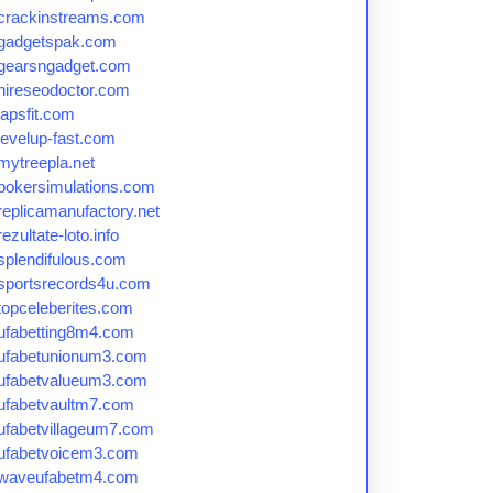
crackinstreams.com
gadgetspak.com
gearsngadget.com
hireseodoctor.com
lapsfit.com
levelup-fast.com
mytreepla.net
pokersimulations.com
replicamanufactory.net
rezultate-loto.info
splendifulous.com
sportsrecords4u.com
topceleberites.com
ufabetting8m4.com
ufabetunionum3.com
ufabetvalueum3.com
ufabetvaultm7.com
ufabetvillageum7.com
ufabetvoicem3.com
waveufabetm4.com