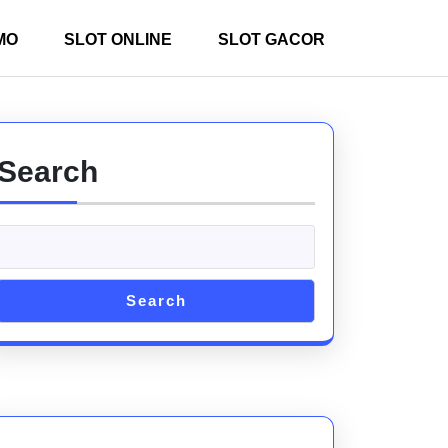
MO
SLOT ONLINE
SLOT GACOR
Search
Search