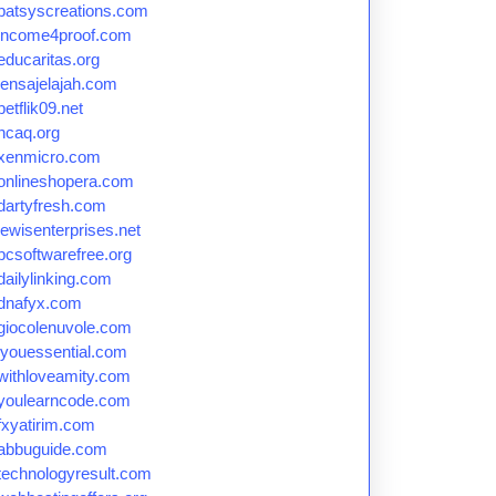
patsyscreations.com
income4proof.com
educaritas.org
lensajelajah.com
betflik09.net
ncaq.org
xenmicro.com
onlineshopera.com
dartyfresh.com
lewisenterprises.net
pcsoftwarefree.org
dailylinking.com
dnafyx.com
giocolenuvole.com
iyouessential.com
withloveamity.com
youlearncode.com
fxyatirim.com
abbuguide.com
technologyresult.com