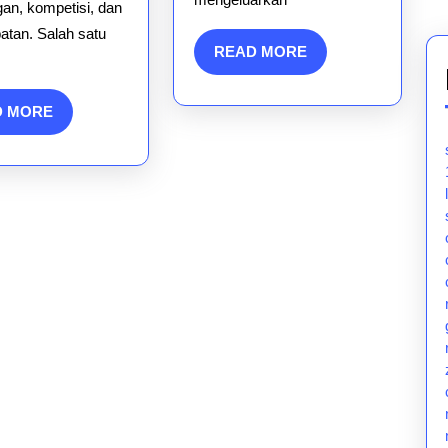
gan, kompetisi, dan
atan. Salah satu
READ
READ MORE
MORE
READ
D MORE
MORE