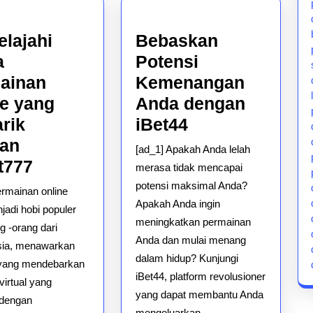
elajahi
Bebaskan
a
Potensi
ainan
Kemenangan
ne yang
Anda dengan
Bebaskan
rik
iBet44
Potensi
an
[ad_1] Apakah Anda lelah
Menjelajahi
Kemenangan
t777
merasa tidak mencapai
dunia
Anda
potensi maksimal Anda?
ermainan online
permainan
Apakah Anda ingin
dengan
jadi hobi populer
meningkatkan permainan
online
iBet44
g -orang dari
Anda dan mulai menang
sia, menawarkan
yang
dalam hidup? Kunjungi
 yang mendebarkan
menarik
iBet44, platform revolusioner
virtual yang
dengan
yang dapat membantu Anda
 dengan
Sawit777
mengeluarkan