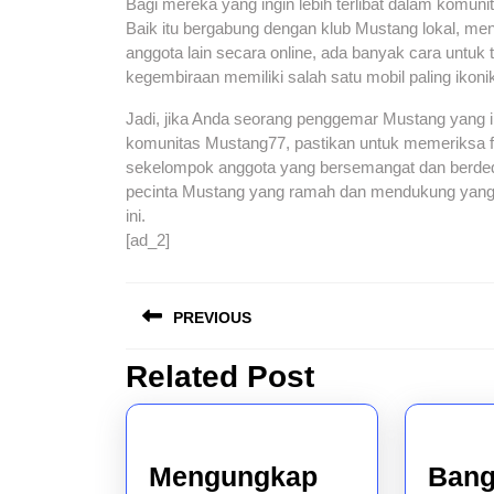
Bagi mereka yang ingin lebih terlibat dalam komu
Baik itu bergabung dengan klub Mustang lokal, men
anggota lain secara online, ada banyak cara unt
kegembiraan memiliki salah satu mobil paling ikoni
Jadi, jika Anda seorang penggemar Mustang yang ing
komunitas Mustang77, pastikan untuk memeriksa f
sekelompok anggota yang bersemangat dan berde
pecinta Mustang yang ramah dan mendukung yang 
ini.
[ad_2]
Post
PREVIOUS
navigation
Related Post
Previous
post:
Mengungkap
Bang