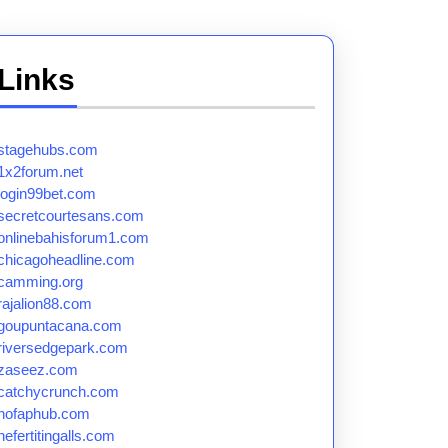
Links
stagehubs.com
1x2forum.net
login99bet.com
secretcourtesans.com
onlinebahisforum1.com
chicagoheadline.com
camming.org
rajalion88.com
goupuntacana.com
riversedgepark.com
zaseez.com
catchycrunch.com
nofaphub.com
nefertitingalls.com