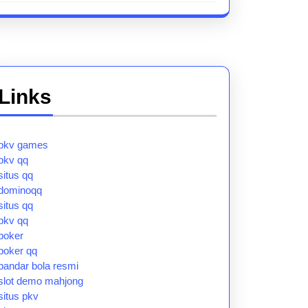
Links
pkv games
pkv qq
situs qq
dominoqq
situs qq
pkv qq
poker
poker qq
bandar bola resmi
slot demo mahjong
situs pkv