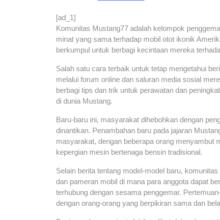
[ad_1]
Komunitas Mustang77 adalah kelompok penggemar
minat yang sama terhadap mobil otot ikonik Amerika
berkumpul untuk berbagi kecintaan mereka terhada
Salah satu cara terbaik untuk tetap mengetahui be
melalui forum online dan saluran media sosial mer
berbagi tips dan trik untuk perawatan dan peningkat
di dunia Mustang.
Baru-baru ini, masyarakat dihebohkan dengan pe
dinantikan. Penambahan baru pada jajaran Mustang
masyarakat, dengan beberapa orang menyambut mas
kepergian mesin bertenaga bensin tradisional.
Selain berita tentang model-model baru, komunita
dan pameran mobil di mana para anggota dapat 
terhubung dengan sesama penggemar. Pertemuan-pe
dengan orang-orang yang berpikiran sama dan bela