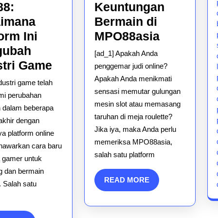
88:
Keuntungan
imana
Bermain di
Sensasi
orm Ini
MPO88asia
dan
gubah
[ad_1] Apakah Anda
Bangkitnya
Keuntung
stri Game
penggemar judi online?
Palu88:
Bermain
Apakah Anda menikmati
dustri game telah
Bagaimana
sensasi memutar gulungan
di
mi perubahan
mesin slot atau memasang
Platform
MPO88asi
an dalam beberapa
taruhan di meja roulette?
rakhir dengan
Ini
Jika iya, maka Anda perlu
a platform online
Mengubah
memeriksa MPO88asia,
nawarkan cara baru
Industri
salah satu platform
a gamer untuk
Game
g dan bermain
READ
READ MORE
 Salah satu
MORE