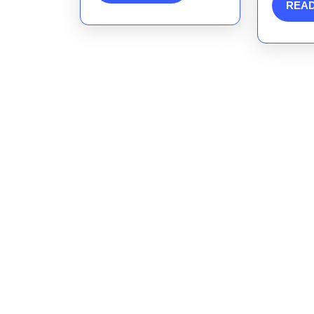
MORE
REA