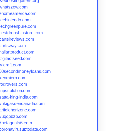
webhostingoffers.org
whatszow.com
ehomeamerca.com
techintendo.com
techgreenpure.com
bestdropshipstore.com
cartelreviews.com
surfsway.com
nailartproduct.com
digitactseed.com
lvlcraft.com
90secondmoneyloans.com
xenmicro.com
rodrovers.com
tripssolution.com
satta-king-india.com
yukigassencanada.com
articlehorizone.com
yuqqbbzp.com
7betagents6.com
coronavirusuptodate.com