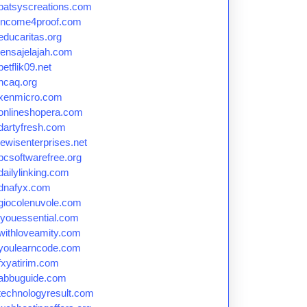
patsyscreations.com
income4proof.com
educaritas.org
lensajelajah.com
betflik09.net
ncaq.org
xenmicro.com
onlineshopera.com
dartyfresh.com
lewisenterprises.net
pcsoftwarefree.org
dailylinking.com
dnafyx.com
giocolenuvole.com
iyouessential.com
withloveamity.com
youlearncode.com
fxyatirim.com
abbuguide.com
technologyresult.com