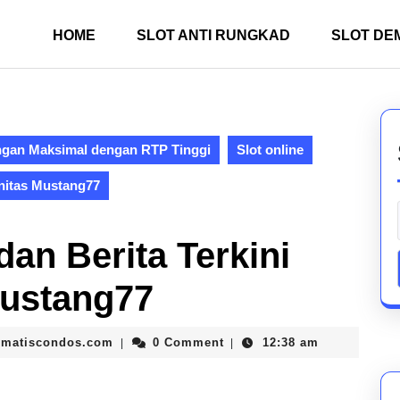
HOME
SLOT ANTI RUNGKAD
SLOT DE
ngan Maksimal dengan RTP Tinggi
Slot online
nitas Mustang77
an Berita Terkini
Mustang77
admin@the-
ematiscondos.com
0 Comment
12:38 am
|
|
parcs-
clematiscondos.com