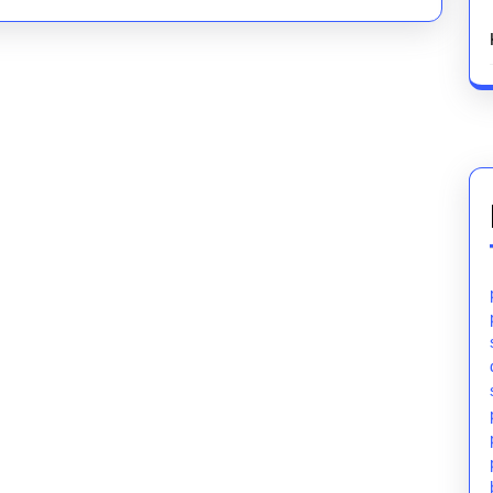
Sensasi
Online