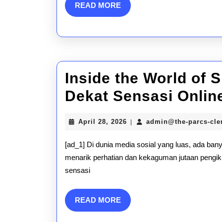
MPO555
READ
READ MORE
MORE
Inside the World of S
Dekat Sensasi Onlin
April
April 28, 2026
admin@the-parcs-cl
|
28,
2026
[ad_1] Di dunia media sosial yang luas, ada ban
menarik perhatian dan kekaguman jutaan pengikut
sensasi
READ
READ MORE
MORE