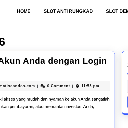
HOME
SLOT ANTI RUNGKAD
SLOT DE
6
Akun Anda dengan Login
n
admin@the-
ematiscondos.com
0 Comment
11:53 pm
|
|
parcs-
clematiscondos.com
iliki akses yang mudah dan nyaman ke akun Anda sangatlah
ukan pembayaran, atau memantau investasi Anda,